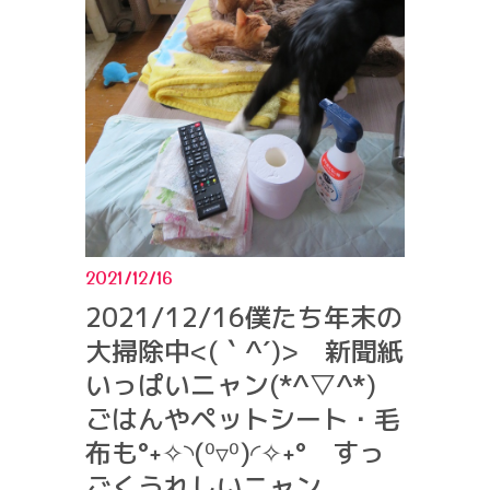
2021/12/16
2021/12/16僕たち年末の
大掃除中<(｀^´)> 新聞紙
いっぱいニャン(*^▽^*)
ごはんやペットシート・毛
布も°˖✧◝(⁰▿⁰)◜✧˖° すっ
ごくうれしいニャン