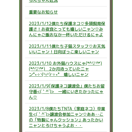
ろんちゃん近況
重要なお知らせ
2023/1/12僕たち保護ネコ♡多頭飼育保
護さ！お夜食とっても嬉しいニャン♡み
んにゃご飯おなか一杯いただけるにゃよ
2023/1/11僕たち子猫スタッフ♡お天気
いいニャン！日向ぼっこ楽しいニャン
2023/1/10 お外猫ハウスにゃ(*^▽^*)
(*^▽^*) 2か月待っていたニャ
ン°˖✧◝(⁰▿⁰)◜✧˖° 嬉しいニャン
2023/1/9[保護ネコ譲渡会」僕たちお留
守番<(｀^´)> 一緒にいきたかったにゃ
ん♡
2023/1/8僕たちTNTA（家庭ネコ）卒業
生<(｀^´)>譲渡会参加ニャン♡ああ‥こ
の「特製にゃんクッション」あったかい
ニャンとろけちゃうよお・・