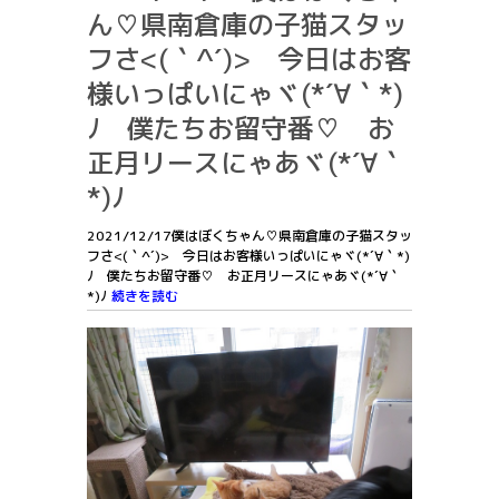
ん♡県南倉庫の子猫スタッ
フさ<(｀^´)> 今日はお客
様いっぱいにゃヾ(*´∀｀*)
ﾉ 僕たちお留守番♡ お
正月リースにゃあヾ(*´∀｀
*)ﾉ
2021/12/17僕はぼくちゃん♡県南倉庫の子猫スタッ
フさ<(｀^´)> 今日はお客様いっぱいにゃヾ(*´∀｀*)
ﾉ 僕たちお留守番♡ お正月リースにゃあヾ(*´∀｀
*)ﾉ
続きを読む