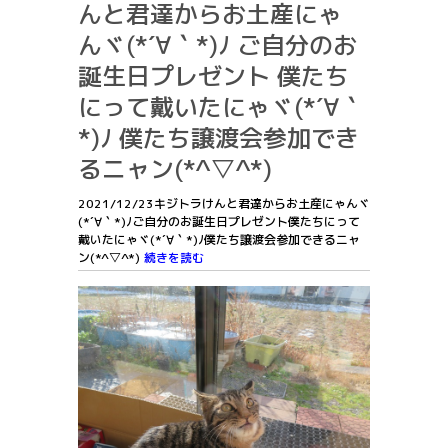
んと君達からお土産にゃ
んヾ(*´∀｀*)ﾉ ご自分のお
誕生日プレゼント 僕たち
にって戴いたにゃヾ(*´∀｀
*)ﾉ 僕たち譲渡会参加でき
るニャン(*^▽^*)
2021/12/23キジトラけんと君達からお土産にゃんヾ
(*´∀｀*)ﾉご自分のお誕生日プレゼント僕たちにって
戴いたにゃヾ(*´∀｀*)ﾉ僕たち譲渡会参加できるニャ
ン(*^▽^*)
続きを読む