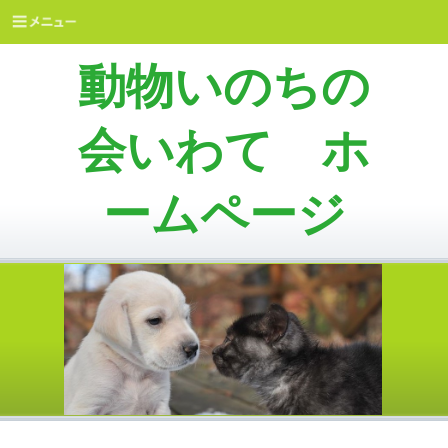
動物いのちの
会いわて ホ
ームページ