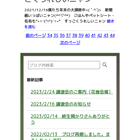
2021/12/16僕たち年末の大掃除中<(｀^´)> 新聞
紙いっぱいニャン(*^▽^*) ごはんやペットシート・
毛布も°˖✧◝(⁰▿⁰)◜✧˖° すっごくうれしいニャン
続き
を読む
前のページ
34
35
36
37
38
39
40
41
42
43
44
次のページ
最新記事
2023/2/24 譲渡会のご案内（花巻会場）
2023/2/16 譲渡会のお知らせ
2023/02/14 終生預かりさんありがと
う
2022/02/13 ブログ再開しました。ま