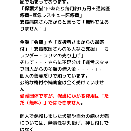
額で治まっております。
「保護犬猫1匹あたり毎月約1万円＋通常医
療費+緊急レスキュー医療費」
支援病院さんだからと言って「無料ではあ
りません！」
全額「会費」や「支援者さまからの御寄
付」「支援獣医さんの多大なご支援」「カ
レンダー・フリマの売り上げ」
そして・・・さらに不足分は「運営スタッ
フ個人からの多額の借入金・・・・」。
個人の善意だけで賄っています。
公的な寄付や補助金は全く受けていませ
ん。
愛護団体ですが、保護にかかる費用は「た
だ（無料）」ではできません
。
個人で保護しました犬猫や自分の飼い犬猫
については、無責任な丸投げ、押し付けで
はなく