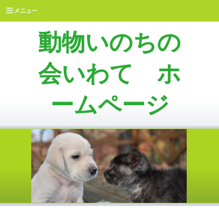
動物いのちの
会いわて ホ
ームページ