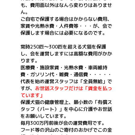
も、費用面以外はなんら変わりはありませ
ん。
ご自宅で保護する場合はかからない費用、
家賃や光熱水費・人件費等・・・が、会で
保護します場合には必要になるのです。
常時250匹～300匹を超える犬猫を保護
し、会を運営しますには高額な費用がかか
ります。
医療費・施設家賃・光熱水費・車両維持
費・ガソリン代・雑費・通信費・・・・・
代表を始め運営スタッフは「全員無給」で
すが、
お世話スタッフだけは「賃金を払っ
ています」
保護犬猫の健康管理上、最小数の「有償ス
タッフ（パート）」を中心に介護やお世話
をお願いしています。
毎月300万円前後が会の運営費用です。
フード等の沢山のご寄付のおかげでこの金