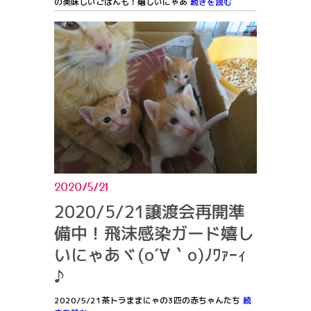
の美味しいごはんも！嬉しいにゃあ
続きを読む
2020/5/21
2020/5/21譲渡会再開準
備中！飛沫感染ガード嬉し
いにゃあヾ(o´∀｀o)ﾉﾜｧｰｨ
♪
2020/5/21茶トラままにゃの3匹の赤ちゃんたち
続