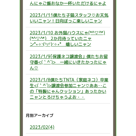
んにゃご飯おなか一杯いただけるにゃよ
2023/1/11僕たち子猫スタッフ♡お天気
いいニャン！日向ぼっこ楽しいニャン
2023/1/10 お外猫ハウスにゃ(*^▽^*)
(*^▽^*) 2か月待っていたニャ
ン°˖✧◝(⁰▿⁰)◜✧˖° 嬉しいニャン
2023/1/9[保護ネコ譲渡会」僕たちお留
守番<(｀^´)> 一緒にいきたかったにゃ
ん♡
2023/1/8僕たちTNTA（家庭ネコ）卒業
生<(｀^´)>譲渡会参加ニャン♡ああ‥こ
の「特製にゃんクッション」あったかい
ニャンとろけちゃうよお・・
月別アーカイブ
2023/02(4)