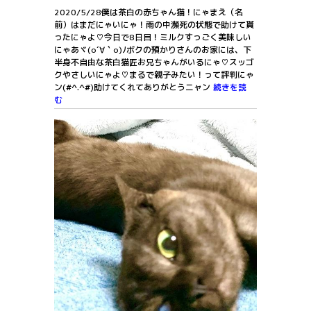
2020/5/28僕は茶白の赤ちゃん猫！にゃまえ（名
前）はまだにゃいにゃ！雨の中瀕死の状態で助けて貰
ったにゃよ♡今日で8日目！ミルクすっごく美味しい
にゃあヾ(o´∀｀o)ﾉボクの預かりさんのお家には、下
半身不自由な茶白猫匠お兄ちゃんがいるにゃ♡スッゴ
クやさしいにゃよ♡まるで親子みたい！って評判にゃ
ン(#^.^#)助けてくれてありがとうニャン
続きを読
む