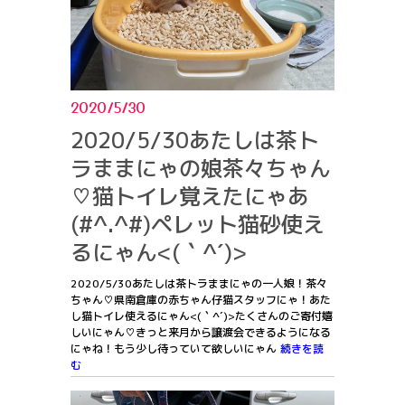
2020/5/30
2020/5/30あたしは茶ト
ラままにゃの娘茶々ちゃん
♡猫トイレ覚えたにゃあ
(#^.^#)ペレット猫砂使え
るにゃん<(｀^´)>
2020/5/30あたしは茶トラままにゃの一人娘！茶々
ちゃん♡県南倉庫の赤ちゃん仔猫スタッフにゃ！あた
し猫トイレ使えるにゃん<(｀^´)>たくさんのご寄付嬉
しいにゃん♡きっと来月から譲渡会できるようになる
にゃね！もう少し待っていて欲しいにゃん
続きを読
む