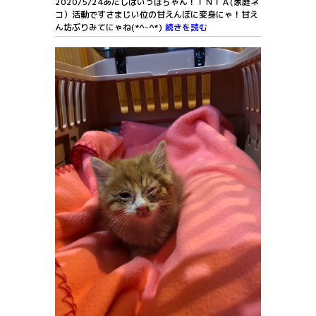
2020/5/24あたしはいっぽちゃん！ＴＮＴＡ(家庭ネ
コ）活動ですさまじい位の甘えんぼに変身にゃ！甘え
ん坊ぶりみてにゃね(*^-^*)
続きを読む