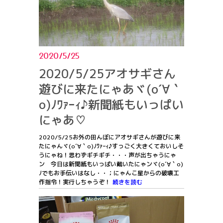
2020/5/25
2020/5/25アオサギさん
遊びに来たにゃあヾ(o´∀｀
o)ﾉﾜｧｰｨ♪新聞紙もいっぱい
にゃあ♡
2020/5/25お外の田んぼにアオサギさんが遊びに来
たにゃんヾ(o´∀｀o)ﾉﾜｧｰｨ♪すっごく大きくておいしそ
うにゃね！思わずギチギチ・・・声が出ちゃうにゃ
ン 今日は新聞紙もいっぱい戴いたにゃンヾ(o´∀｀o)
ﾉでもお手伝いはなし・・；にゃんこ星からの破壊工
作指令！実行しちゃうぞ！
続きを読む