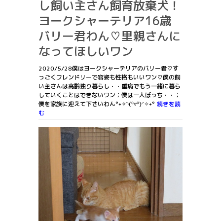
し飼い主さん飼育放棄犬！
ヨークシャーテリア16歳
バリー君わん♡里親さんに
なってほしいワン
2020/5/28僕はヨークシャーテリアのバリー君♡す
っごくフレンドリーで容姿も性格もいいワン♡僕の飼
い主さんは高齢独り暮らし・・重病でもう一緒に暮ら
していくことはできないワン；僕は一人ぼっち・・；
僕を家族に迎えて下さいわん°˖✧◝(⁰▿⁰)◜✧˖°
続きを読
む