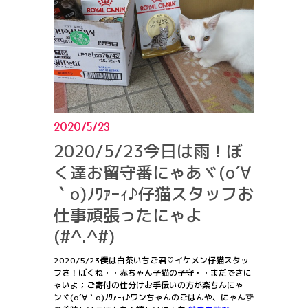
2020/5/23
2020/5/23今日は雨！ぼ
く達お留守番にゃあヾ(o´∀
｀o)ﾉﾜｧｰｨ♪仔猫スタッフお
仕事頑張ったにゃよ
(#^.^#)
2020/5/23僕は白茶いちご君♡イケメン仔猫スタッ
フさ！ぼくね・・赤ちゃん子猫の子守・・まだできに
ゃいよ；ご寄付の仕分けお手伝いの方が楽ちんにゃ
ンヾ(o´∀｀o)ﾉﾜｧｰｨ♪ワンちゃんのごはんや、にゃんず