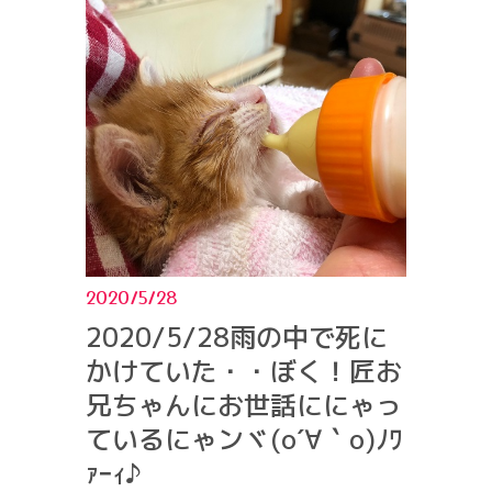
2020/5/28
2020/5/28雨の中で死に
かけていた・・ぼく！匠お
兄ちゃんにお世話ににゃっ
ているにゃンヾ(o´∀｀o)ﾉﾜ
ｧｰｨ♪