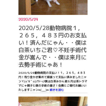
2020/5/29
2020/5/28動物病院１，
２６５，４８３円のお支払
い！済んだにゃん・・僕は
白茶いちご君♡不妊手術代
金が嵩んで・・僕は来月に
去勢手術にゃあ！
2020/5/28動物病院の支払い！１，２６５，４８３
円！有り金かき集めて頑張って支払い済みましたニャ
ンヾ(o´∀｀o)ﾉﾜｧｰｨ♪僕は白茶みかん君６月は茶トラマ
マにゃ親子と僕の手術の番さ！会費とご寄付お願いい
たしますニャンm(__)m
続きを読む