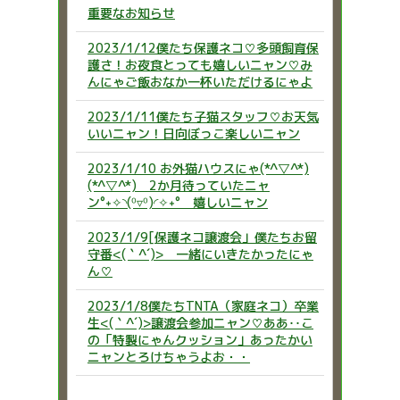
重要なお知らせ
2023/1/12僕たち保護ネコ♡多頭飼育保
護さ！お夜食とっても嬉しいニャン♡み
んにゃご飯おなか一杯いただけるにゃよ
2023/1/11僕たち子猫スタッフ♡お天気
いいニャン！日向ぼっこ楽しいニャン
2023/1/10 お外猫ハウスにゃ(*^▽^*)
(*^▽^*) 2か月待っていたニャ
ン°˖✧◝(⁰▿⁰)◜✧˖° 嬉しいニャン
2023/1/9[保護ネコ譲渡会」僕たちお留
守番<(｀^´)> 一緒にいきたかったにゃ
ん♡
2023/1/8僕たちTNTA（家庭ネコ）卒業
生<(｀^´)>譲渡会参加ニャン♡ああ‥こ
の「特製にゃんクッション」あったかい
ニャンとろけちゃうよお・・