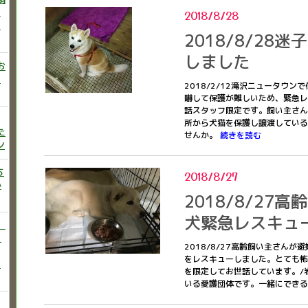
ニ
2018/8/28
た
2018/8/28
しました
お
い
2018/2/12滝沢ニュータウ
嚇して保護が難しいため、緊急レ
話スタッフ限定です。飼い主さん
所から犬猫を保護し譲渡している
た
せんか。
続きを読む
ン
ち
2018/8/27
か
2018/8/27
犬緊急レスキュ
）
♡
2018/8/27高齢飼い主さん
をレスキューしました。とても怖
う
を限定してお世話しています。/
いる愛護団体です。一緒にでき