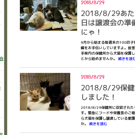
2018/8/29
2018/8/29
日は譲渡会の準
にゃ！
9月から始まる毎週末の100匹
備をお手伝いしていますよ。皆里
手県内の保健所から犬猫を保護し
巻会
とから始めませんか。
続きを読
2018/8/29
2018/8/29
り
しました！
2018/8/29保健所に収容さ
す。緊急にフードや栄養食のご寄
ら犬猫を保護し譲渡している愛護
か。
続きを読む
飼