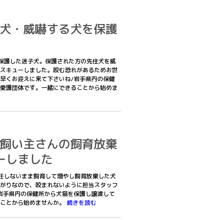
迷子犬・威嚇する犬を保護
ンで保護した迷子犬。保護された方の先住犬を威
スキューしました。咬む恐れがあるためお世
早くお迎えに来て下さいね/岩手県内の保健
愛護団体です。一緒にできることから始めま
高齢飼い主さんの飼育放棄
ーしました
が避妊しないまま飼育して増やし飼育放棄した犬
がりなので、咬まれないように担当スタッフ
岩手県内の保健所から犬猫を保護し譲渡して
ることから始めませんか。
続きを読む