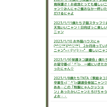
育保護さ！お夜食とっても嬉しい
ャン♡みんにゃご飯おなか一杯い
だけるにゃよ
2023/1/11僕たち子猫スタッフ♡
天気いいニャン！日向ぼっこ楽し
ニャン
2023/1/10 お外猫ハウスにゃ
(*^▽^*)(*^▽^*) 2か月待ってい
ニャン°˖✧◝(⁰▿⁰)◜✧˖° 嬉しいニャ
2023/1/9[保護ネコ譲渡会」僕た
お留守番<(｀^´)> 一緒にいきた
ったにゃん♡
2023/1/8僕たちTNTA（家庭ネコ
卒業生<(｀^´)>譲渡会参加ニャン
ああ‥この「特製にゃんクッショ
ン」あったかいニャンとろけちゃ
よお・・