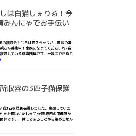
あたしは白猫しぇりる！今
備みんにゃでお手伝い
子猫の譲渡会！今日は猫スタッフが、書類の準
親さん募集中！家族になってくださいね/岩
譲渡している愛護団体です。一緒にできるこ
む
保健所収容の3匹子猫保護
れた子猫3匹を緊急保護しました。衰弱していま
付をお願いいたします/岩手県内の保健所か
団体です。一緒にできることから始めません