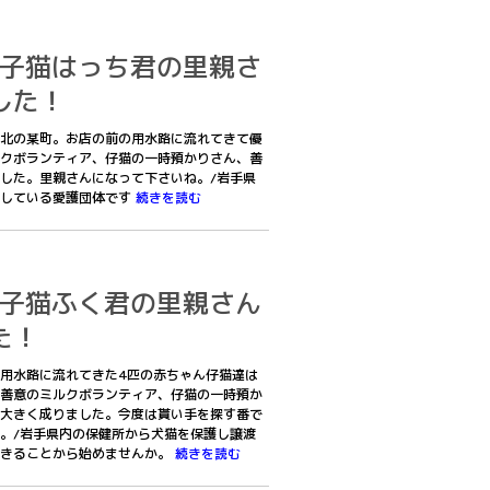
黒白子猫はっち君の里親さ
した！
北の某町。お店の前の用水路に流れてきて優
クボランティア、仔猫の一時預かりさん、善
した。里親さんになって下さいね。/岩手県
渡している愛護団体です
続きを読む
黒白子猫ふく君の里親さん
た！
用水路に流れてきた4匹の赤ちゃん仔猫達は
善意のミルクボランティア、仔猫の一時預か
大きく成りました。今度は貰い手を探す番で
。/岩手県内の保健所から犬猫を保護し譲渡
できることから始めませんか。
続きを読む