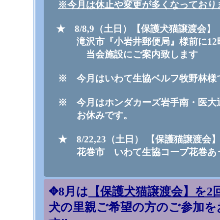
※今月は休止や変更が多くなっており
★ 8/8,9（土日）【
保護犬猫譲渡会
】
滝沢市『小岩井郵便局』様前に12時
当会施設にご案内致します
※
今月は
いわて生協ベルフ牧野林様
※ 今月は
ホンダカーズ岩手南・医大
お休みです。
★ 8/22,23（土日）
【
保護猫譲渡会
花巻市 いわて生協コープ花巻あう
✥8月は
【保護犬猫譲渡会】を2
犬の里親ご希望の方のご参加を