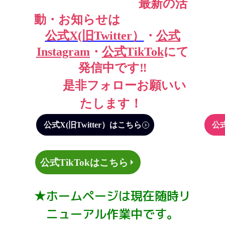
最新の活
動・お知らせは
公式X(旧Twitter）
・
公式
Instagram
・
公式TikTok
にて
発信中です‼
是非フォローお願いい
たします！
公式X(旧Twitter）はこちら
公式
公式TikTokはこちら
★ホームページは現在随時リ
ニューアル作業中です。