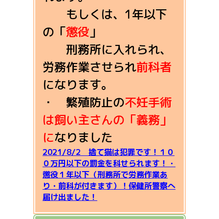
もしくは、1年以下
の「
懲役
」
刑務所に入れられ、
労務作業させられ
前科者
になります。
・ 繁殖防止の
不妊手術
は飼い主さんの「義務」
に
なりました
2021/8/2 捨て猫は犯罪です！１０
０万円以下の罰金を科せられます！・
懲役１年以下（刑務所で労務作業あ
り・前科が付きます）！保健所警察へ
届け出ました！