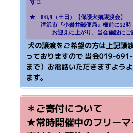
す‼
★ 8/8,9
（土日）【
保護犬猫譲渡会
】
滝沢市『小岩井郵便局』様前に12時・
お迎えに上がり、当会施設にご案
犬の譲渡をご希望の方は上記譲
っておりますので
当会019-691
まで）
お電話いただきますようよ
ます。
＊ご寄付について
★常時開催中のフリーマ