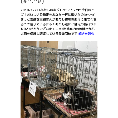
(#^.^#)
2018/12/24あたしはキジトラ”いちご♥”今日はイ
ブ！おいしいご馳走をおなか一杯に戴いたの(#^.^#)
きっと素敵な里親さんがあたし達をお迎えに来てくれ
るって信じているにゃ！あたし達にご馳走の猫パウチ
をありがとうございますニャ/岩手県内の保健所から
犬猫を保護し譲渡している愛護団体です
続きを読む