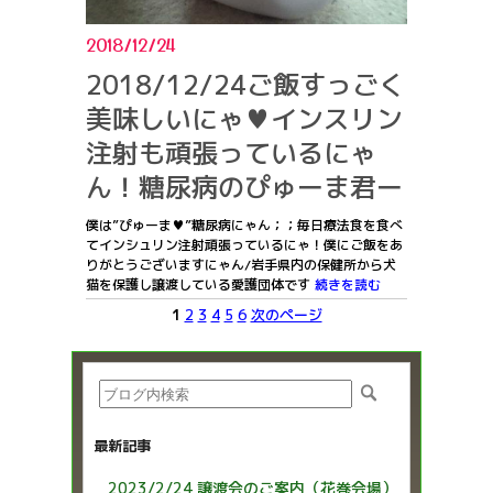
2018/12/24
2018/12/24ご飯すっごく
美味しいにゃ♥インスリン
注射も頑張っているにゃ
ん！糖尿病のぴゅーま君ー
僕は”ぴゅーま♥”糖尿病にゃん；；毎日療法食を食べ
てインシュリン注射頑張っているにゃ！僕にご飯をあ
りがとうございますにゃん/岩手県内の保健所から犬
猫を保護し譲渡している愛護団体です
続きを読む
1
2
3
4
5
6
次のページ
最新記事
2023/2/24 譲渡会のご案内（花巻会場）