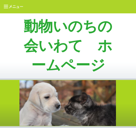
動物いのちの
会いわて ホ
ームページ