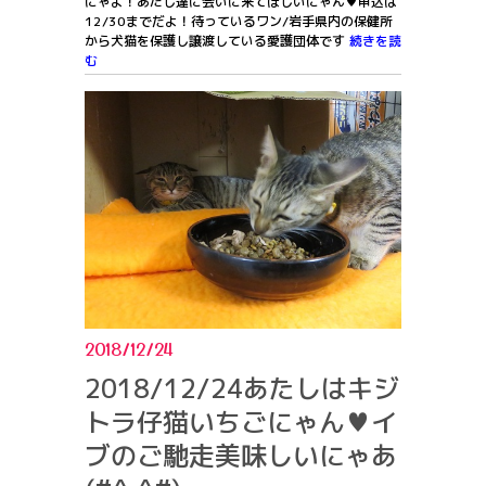
にゃよ！あたし達に会いに来てほしいにゃん♥申込は
12/30までだよ！待っているワン/岩手県内の保健所
から犬猫を保護し譲渡している愛護団体です
続きを読
む
2018/12/24
2018/12/24あたしはキジ
トラ仔猫いちごにゃん♥イ
ブのご馳走美味しいにゃあ