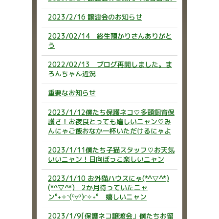
2023/2/16 譲渡会のお知らせ
2023/02/14 終生預かりさんありがと
う
2022/02/13 ブログ再開しました。ま
ろんちゃん近況
重要なお知らせ
2023/1/12僕たち保護ネコ♡多頭飼育保
護さ！お夜食とっても嬉しいニャン♡み
んにゃご飯おなか一杯いただけるにゃよ
2023/1/11僕たち子猫スタッフ♡お天気
いいニャン！日向ぼっこ楽しいニャン
2023/1/10 お外猫ハウスにゃ(*^▽^*)
(*^▽^*) 2か月待っていたニャ
ン°˖✧◝(⁰▿⁰)◜✧˖° 嬉しいニャン
2023/1/9[保護ネコ譲渡会」僕たちお留