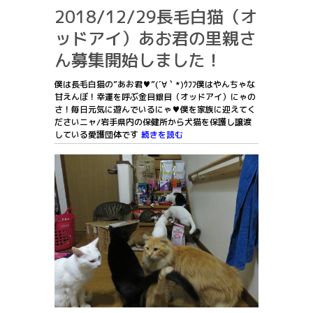
2018/12/29長毛白猫（オ
ッドアイ）あお君の里親さ
ん募集開始しました！
僕は長毛白猫の”あお君♥”(´∀｀*)ｳﾌﾌ僕はやんちゃな
甘えんぼ！幸運を呼ぶ金目銀目（オッドアイ）にゃの
さ！毎日元気に遊んでいるにゃ♥僕を家族に迎えてく
ださいニャ/岩手県内の保健所から犬猫を保護し譲渡
している愛護団体です
続きを読む