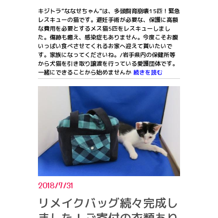
キジトラ”ななせちゃん”は、多頭飼育崩壊15匹！緊急
レスキューの猫です。避妊手術が必要な、保護に高額
な費用を必要とするメス猫5匹をレスキューしまし
た。傷跡も癒え、感染症もありません。今度こそお腹
いっぱい食べさせてくれるお家へ迎えて貰いたいで
す。家族になってくださいね。/岩手県内の保健所等
から犬猫を引き取り譲渡を行っている愛護団体です。
一緒にできることから始めませんか
続きを読む
2018/7/31
リメイクバッグ続々完成し