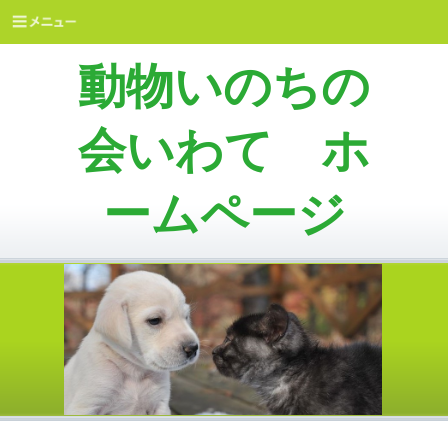
動物いのちの
会いわて ホ
ームページ