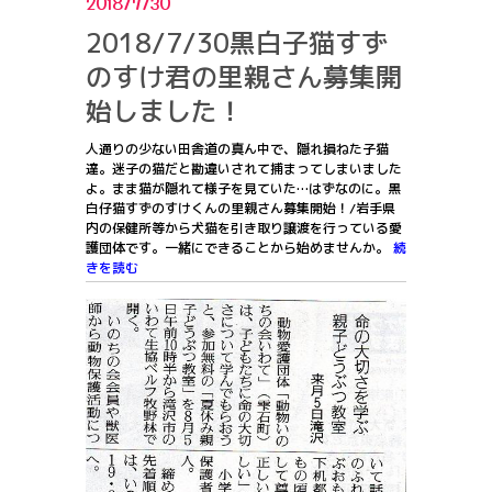
2018/7/30
2018/7/30黒白子猫すず
のすけ君の里親さん募集開
始しました！
人通りの少ない田舎道の真ん中で、隠れ損ねた子猫
達。迷子の猫だと勘違いされて捕まってしまいました
よ。まま猫が隠れて様子を見ていた…はずなのに。黒
白仔猫すずのすけくんの里親さん募集開始！/岩手県
内の保健所等から犬猫を引き取り譲渡を行っている愛
護団体です。一緒にできることから始めませんか。
続
きを読む