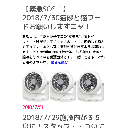
【緊急SOS！】
2018/7/30猫砂と猫フー
ドお願いしますニャ！
あたしは、キジトラ子ネコの”すもも”。猫トイ
レ・・・砂が少しすくにゃいの・・・。節約してるん
ですって；；あたし達に猫砂を頂けますようお願いし
ますニャ！/岩手県内の保健所等から犬猫を引き取り
譲渡を行っている愛護団体です。一緒にできることか
ら始めませんか。
続きを読む
2018/7/31
2018/7/29施設内が３５
度に！スタッフ・・ついに