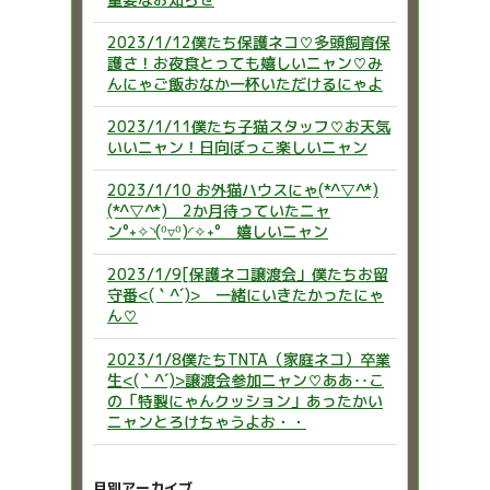
2023/1/12僕たち保護ネコ♡多頭飼育保
護さ！お夜食とっても嬉しいニャン♡み
んにゃご飯おなか一杯いただけるにゃよ
2023/1/11僕たち子猫スタッフ♡お天気
いいニャン！日向ぼっこ楽しいニャン
2023/1/10 お外猫ハウスにゃ(*^▽^*)
(*^▽^*) 2か月待っていたニャ
ン°˖✧◝(⁰▿⁰)◜✧˖° 嬉しいニャン
2023/1/9[保護ネコ譲渡会」僕たちお留
守番<(｀^´)> 一緒にいきたかったにゃ
ん♡
2023/1/8僕たちTNTA（家庭ネコ）卒業
生<(｀^´)>譲渡会参加ニャン♡ああ‥こ
の「特製にゃんクッション」あったかい
ニャンとろけちゃうよお・・
月別アーカイブ