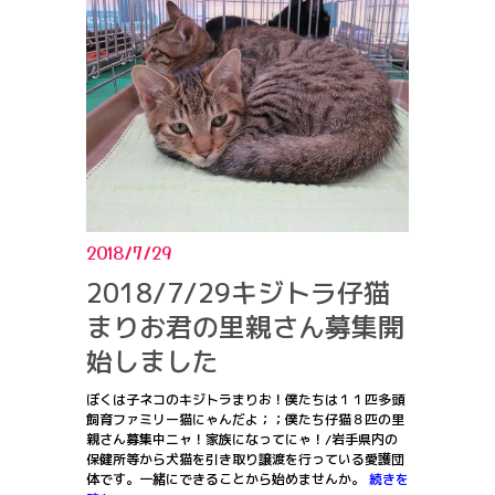
2018/7/29
2018/7/29キジトラ仔猫
まりお君の里親さん募集開
始しました
ぼくは子ネコのキジトラまりお！僕たちは１１匹多頭
飼育ファミリー猫にゃんだよ；；僕たち仔猫８匹の里
親さん募集中ニャ！家族になってにゃ！/岩手県内の
保健所等から犬猫を引き取り譲渡を行っている愛護団
体です。一緒にできることから始めませんか。
続きを