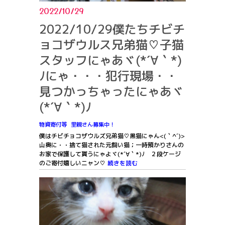
2022/10/29
2022/10/29僕たちチビチ
ョコザウルス兄弟猫♡子猫
スタッフにゃあヾ(*´∀｀*)
ﾉにゃ・・・犯行現場・・
見つかっちゃったにゃあヾ
(*´∀｀*)ﾉ
物資寄付等
里親さん募集中！
僕はチビチョコザウルズ兄弟猫♡黒猫にゃん<(｀^´)>
山奥に・・捨て猫された元飼い猫；一時預かりさんの
お家で保護して貰うにゃよヾ(*´∀｀*)ﾉ ２段ケージ
のご寄付嬉しいニャン♡
続きを読む