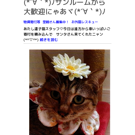
(*´∀｀*)ﾉサンルームから
大歓迎にゃあヾ(*´∀｀*)ﾉ
物資寄付等
里親さん募集中！
お外猫レスキュー
あたし達子猫スタッフ♡今日は遠方から車いっぱいご
寄付を積み込んで サンタさん来てくれたニャン
(*^▽^*)
続きを読む