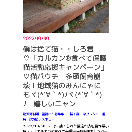
2022/10/30
僕は捨て猫・・しろ君
♡「カルカン®️食べて保護
猫活動応援キャンペーン」
♡猫パウチ 多頭飼育崩
壊！地域猫のみんにゃに
もヾ(*´∀｀*)ﾉヾ(*´∀｀*)
ﾉ 嬉しいニャン
物資寄付等
里親さん募集中！
捨て猫・ネグレクト・虐
待
お外猫レスキュー
2022/10/30ここは…捨てられた猫達が済む農作業小
屋・・「カルカン®️食べて保護猫活動応援キャンペー