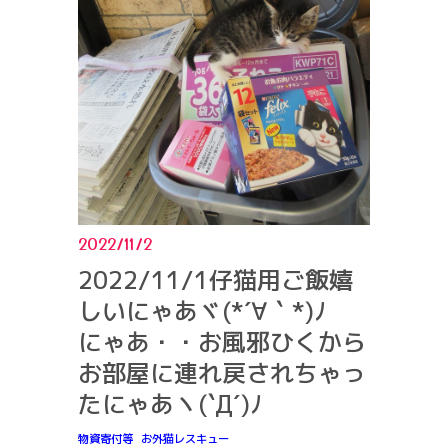
2022/11/2
2022/11/1仔猫用ご飯嬉
しいにゃあヾ(*´∀｀*)ﾉ
にゃあ・・お風邪ひくから
お部屋に連れ戻されちゃっ
たにゃあヽ(`Д´)ﾉ
物資寄付等
お外猫レスキュー