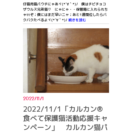
仔猫用猫パウチにゃあヾ(*´∀｀*)ﾉ 僕はチビチョコ
ザウルス兄弟猫♡ にゃにゃ・・保管箱に入れられち
ゃttぞ；僕にはまだ早いニャ；あと1週間位したらバ
クバクたべるよヾ(*´∀｀*)ﾉ
続きを読む
2022/11/1
2022/11/1「カルカン®️
食べて保護猫活動応援キャ
ンペーン」 カルカン猫パ