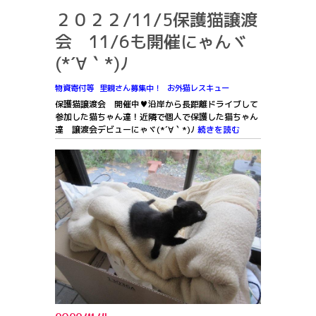
２０２２/11/5保護猫譲渡
会 11/6も開催にゃんヾ
(*´∀｀*)ﾉ
物資寄付等
里親さん募集中！
お外猫レスキュー
保護猫譲渡会 開催中♥沿岸から長距離ドライブして
参加した猫ちゃん達！近隣で個人で保護した猫ちゃん
達 譲渡会デビューにゃヾ(*´∀｀*)ﾉ
続きを読む