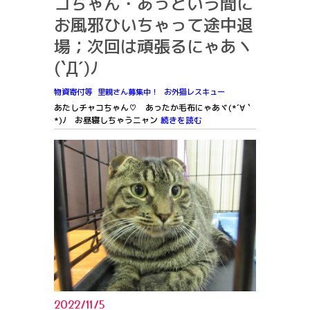
コちゃん・あっという間に
お風邪ひいちゃって途中退
場；次回は頑張るにゃあヽ
(`Д´)ﾉ
物資寄付等
里親さん募集中！
お外猫レスキュー
あたしチャコちゃん♡ あったか毛布にゃあヾ(*´∀｀
*)ﾉ お昼寝しちゃうニャン
続きを読む
2022/11/5