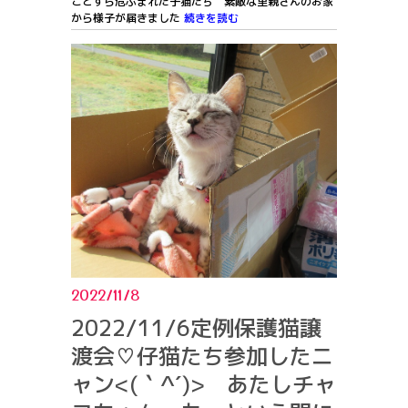
ことすら危ぶまれた子猫たち 素敵な里親さんのお家
から様子が届きました
続きを読む
2022/11/8
2022/11/6定例保護猫譲
渡会♡仔猫たち参加したニ
ャン<(｀^´)> あたしチャ