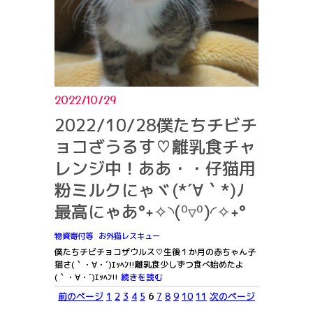
2022/10/29
2022/10/28僕たちチビチ
ョコざうるす♡離乳食チャ
レンジ中！ああ・・仔猫用
粉ミルクにゃヾ(*´∀｀*)ﾉ
最高にゃあ°˖✧◝(⁰▿⁰)◜✧˖°
物資寄付等
お外猫レスキュー
僕たちチビチョコザウルス♡生後１か月の赤ちゃん子
猫さ(｀・∀・´)ｴｯﾍﾝ!!離乳食少しずつ食べ始めたよ
(｀・∀・´)ｴｯﾍﾝ!!
続きを読む
前のページ
1
2
3
4
5
6
7
8
9
10
11
次のページ