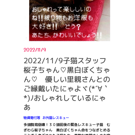
2022/11/9
2022/11/9子猫スタッフ
桜子ちゃん♡黒白ぼくちゃ
ん♡ 優しい里親さんとの
ご縁戴いたにゃよヾ(*´∀｀
*)ﾉおしゃれしているにゃ
あ
物資寄付等
お外猫レスキュー
多頭飼育崩壊！３０頭前後の緊急レスキュー子猫 む
ぎわら桜子ちゃん 黒白ぼくちゃん命をつなぎとめる