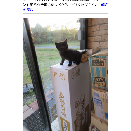
ン」猫パウチ戴いたよヾ(*´∀｀*)ﾉヾ(*´∀｀*)ﾉ
続き
を読む