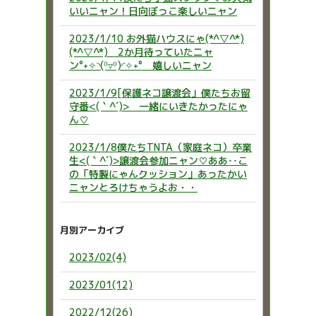
いいニャン！日向ぼっこ楽しいニャン
2023/1/10 お外猫ハウスにゃ(*^▽^*)
(*^▽^*) 2か月待っていたニャ
ン°˖✧◝(⁰▿⁰)◜✧˖° 嬉しいニャン
2023/1/9[保護ネコ譲渡会」僕たちお留
守番<(｀^´)> 一緒にいきたかったにゃ
ん♡
2023/1/8僕たちTNTA（家庭ネコ）卒業
生<(｀^´)>譲渡会参加ニャン♡ああ‥こ
の「特製にゃんクッション」あったかい
ニャンとろけちゃうよお・・
月別アーカイブ
2023/02(4)
2023/01(12)
2022/12(26)