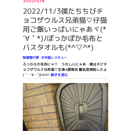
2022/11/4
2022/11/3僕たちちびチ
ョコザウルス兄弟猫♡仔猫
用ご飯いっぱいにゃあヾ(*
´∀｀*)ﾉぽっかぽか毛布と
バスタオルも(*^▽^*)
物資寄付等
お外猫レスキュー
ふっかふか毛布にゃ♡ うれしいにゃあ 僕はチビチ
ョコザウルス兄弟猫♡生後4週間目 離乳食開始したよ
(｀・∀・´)ｴｯﾍﾝ!!
続きを読む