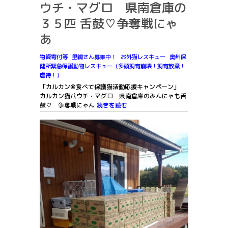
ウチ・マグロ 県南倉庫の
３５匹 舌鼓♡争奪戦にゃ
あ
物資寄付等
里親さん募集中！
お外猫レスキュー
奥州保
健所緊急保護動物レスキュー（多頭飼育崩壊！飼育放棄！
虐待！）
「カルカン®️食べて保護猫活動応援キャンペーン」
カルカン猫パウチ・マグロ 県南倉庫のみんにゃも舌
鼓♡ 争奪戦にゃん
続きを読む