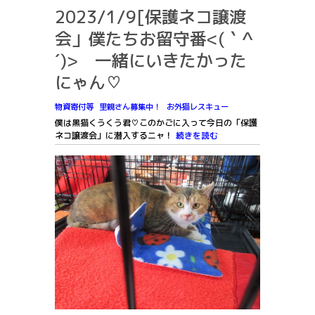
2023/1/9[保護ネコ譲渡
会」僕たちお留守番<(｀^
´)> 一緒にいきたかった
にゃん♡
物資寄付等
里親さん募集中！
お外猫レスキュー
僕は黒猫くうくう君♡このかごに入って今日の「保護
ネコ譲渡会」に潜入するニャ！
続きを読む