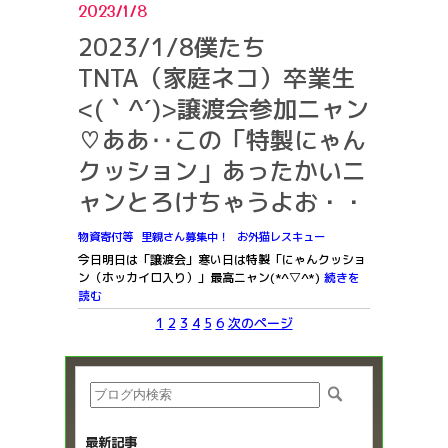
2023/1/8
2023/1/8僕たち
TNTA（家庭ネコ）卒業生
<(｀^´)>譲渡会参加ニャン
♡ああ‥この「特製にゃん
クッション」あったかいニ
ャンとろけちゃうよお・・
物資寄付等
里親さん募集中！
お外猫レスキュー
今日明日は「譲渡会」寒い日は特製「にゃんクッショ
ン（ホッカイロ入り）」最高ニャン(*^▽^*)
続きを
読む
1
2
3
4
5
6
次のページ
最新記事