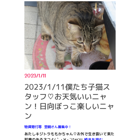
2023/1/11
2023/1/11僕たち子猫ス
タッフ♡お天気いいニャ
ン！日向ぼっこ楽しいニャ
ン
物資寄付等
里親さん募集中！
あたしキジトラももかちゃん♡お外で生き抜いて来た
知恵のあるネコよ(｀・∀・´)ｴｯﾍﾝ!!
続きを読む