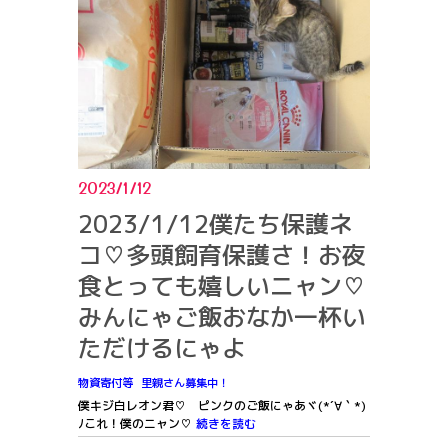
2023/1/12
2023/1/12僕たち保護ネ
コ♡多頭飼育保護さ！お夜
食とっても嬉しいニャン♡
みんにゃご飯おなか一杯い
ただけるにゃよ
物資寄付等
里親さん募集中！
僕キジ白レオン君♡ ピンクのご飯にゃあヾ(*´∀｀*)
ﾉこれ！僕のニャン♡
続きを読む