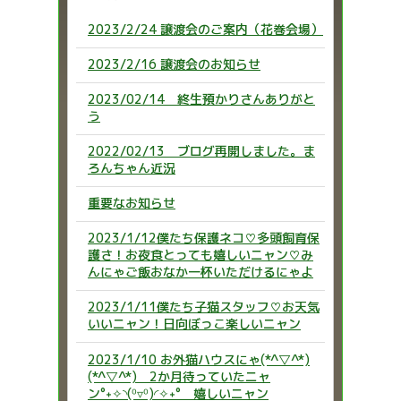
2023/2/24 譲渡会のご案内（花巻会場）
2023/2/16 譲渡会のお知らせ
2023/02/14 終生預かりさんありがと
う
2022/02/13 ブログ再開しました。ま
ろんちゃん近況
重要なお知らせ
2023/1/12僕たち保護ネコ♡多頭飼育保
護さ！お夜食とっても嬉しいニャン♡み
んにゃご飯おなか一杯いただけるにゃよ
2023/1/11僕たち子猫スタッフ♡お天気
いいニャン！日向ぼっこ楽しいニャン
2023/1/10 お外猫ハウスにゃ(*^▽^*)
(*^▽^*) 2か月待っていたニャ
ン°˖✧◝(⁰▿⁰)◜✧˖° 嬉しいニャン