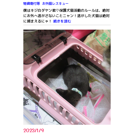
物資寄付等
お外猫レスキュー
僕はキジ白ダヤン君♡保護犬猫活動のルールは、絶対
にお外へ逃がさないことニャン！逃がした犬猫は絶対
に捕まえるにゃ！
続きを読む
2023/1/9