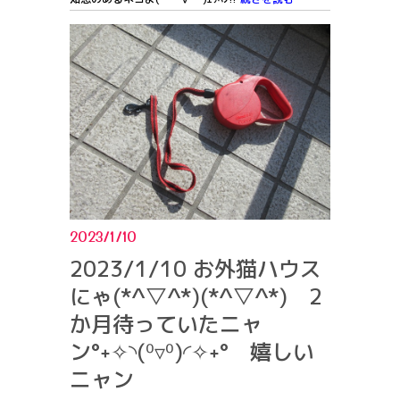
2023/1/10
2023/1/10 お外猫ハウス
にゃ(*^▽^*)(*^▽^*) 2
か月待っていたニャ
ン°˖✧◝(⁰▿⁰)◜✧˖° 嬉しい
ニャン