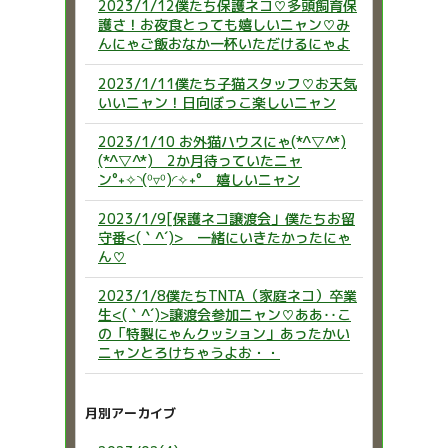
2023/1/12僕たち保護ネコ♡多頭飼育保
護さ！お夜食とっても嬉しいニャン♡み
んにゃご飯おなか一杯いただけるにゃよ
2023/1/11僕たち子猫スタッフ♡お天気
いいニャン！日向ぼっこ楽しいニャン
2023/1/10 お外猫ハウスにゃ(*^▽^*)
(*^▽^*) 2か月待っていたニャ
ン°˖✧◝(⁰▿⁰)◜✧˖° 嬉しいニャン
2023/1/9[保護ネコ譲渡会」僕たちお留
守番<(｀^´)> 一緒にいきたかったにゃ
ん♡
2023/1/8僕たちTNTA（家庭ネコ）卒業
生<(｀^´)>譲渡会参加ニャン♡ああ‥こ
の「特製にゃんクッション」あったかい
ニャンとろけちゃうよお・・
月別アーカイブ