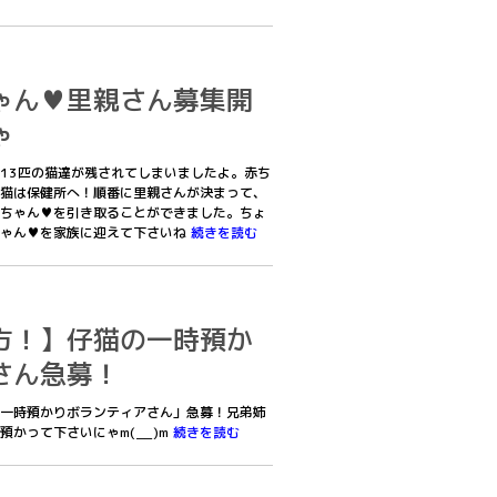
ゃん♥里親さん募集開
ゃ
13匹の猫達が残されてしまいましたよ。赤ち
猫は保健所へ！順番に里親さんが決まって、
ちゃん♥を引き取ることができました。ちょ
ちゃん♥を家族に迎えて下さいね
続きを読む
方！】仔猫の一時預か
さん急募！
一時預かりボランティアさん」急募！兄弟姉
かって下さいにゃm(__)m
続きを読む