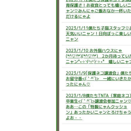
育保護さ！お夜食とっても嬉しい
ャン♡みんにゃご飯おなか一杯い
だけるにゃよ
2023/1/11僕たち子猫スタッフ♡
天気いいニャン！日向ぼっこ楽し
ニャン
2023/1/10 お外猫ハウスにゃ
(*^▽^*)(*^▽^*) 2か月待ってい
ニャン°˖✧◝(⁰▿⁰)◜✧˖° 嬉しいニャ
2023/1/9[保護ネコ譲渡会」僕た
お留守番<(｀^´)> 一緒にいきた
ったにゃん♡
2023/1/8僕たちTNTA（家庭ネコ
卒業生<(｀^´)>譲渡会参加ニャン
ああ‥この「特製にゃんクッショ
ン」あったかいニャンとろけちゃ
よお・・