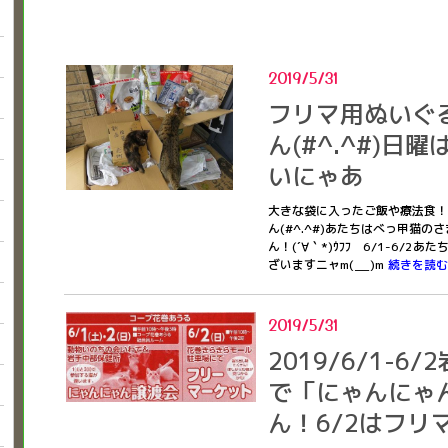
2019/5/31
フリマ用ぬいぐ
ん(#^.^#)
いにゃあ
大きな袋に入ったご飯や療法食！
ん(#^.^#)あたちはべっ甲猫
ん！(´∀｀*)ｳﾌﾌ 6/1-6
ざいますニャm(__)m
続きを読む
2019/5/31
2019/6/1-
で「にゃんにゃ
ん！6/2はフリ