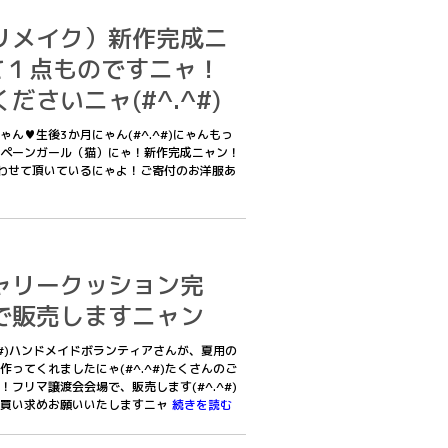
リメイク）新作完成ニ
)全て１点ものですニャ！
ださいニャ(#^.^#)
ん♥生後3か月にゃん(#^.^#)にゃんもっ
ペーンガール（猫）にゃ！新作完成ニャン！
わせて頂いているにゃよ！ご寄付のお洋服あ
ャリークッション完
で販売しますニャン
^#)ハンドメイドボランティアさんが、夏用の
ってくれましたにゃ(#^.^#)たくさんのご
フリマ譲渡会会場で、販売します(#^.^#)
お買い求めお願いいたしますニャ
続きを読む