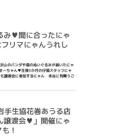
るみ♥間に合ったにゃ
日曜はフリマにゃんうれし
沢山のパンダや猫のぬいぐるみが届いたにゃ
のさまーちゃん♥生後3か月の仔猫スタッフにゃ
/2あたちも譲渡会に参加するにゃん 本当に有難うご
6/2岩手生協花巻あうる店
ん譲渡会♥」開催にゃ
マも！