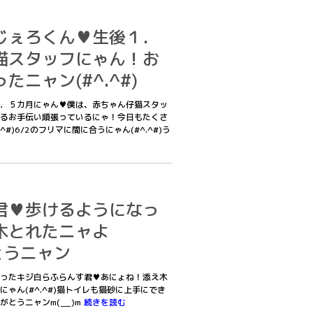
じぇろくん♥生後１．
猫スタッフにゃん！お
ニャン(#^.^#)
．５カ月にゃん♥僕は、赤ちゃん仔猫スタッ
るお手伝い頑張っているにゃ！今日もたくさ
#)6/2のフリマに間に合うにゃん(#^.^#)う
君♥歩けるようになっ
木とれたニャよ
がとうニャン
ったキジ白らふらんす君♥あにょね！添え木
ゃん(#^.^#)猫トイレも猫砂に上手にでき
とうニャンm(__)m
続きを読む