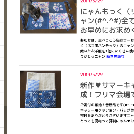
2019/5/29
にゃんもっく（
ャン(#^.^#
お早めにお求めく
あたちは、黒べっこう猫さまーちゃ
く（ネコ用ハンモック）のキャン
戴いたお洋服を1個にたくさん使
りがとうニャン
続きを読む
2019/5/29
新作♥サマーキ
成！フリマ会場
ご寄付の布地！皆新品です(#^.
キャリー用クッション・バッグ等作
寄付をありがとうございますニャ！
とっても便利って評判にゃん♥