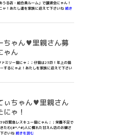
あうる店・組合員ルーム」で譲渡会にゃん！
ニャ！あたし達を家族に迎えて下さいね
続き
ーちゃん♥里親さん募
にゃん
ファミリー猫にゃ；；仔猫は23匹！年上の猫
ーするにゃよ！あたしを家族に迎えて下さい
てぃちゃん♥里親さん
たにゃ！
39匹緊急レスキュー猫にゃん；；栄養不足で
たわ(#^.^#)人に慣れた甘えん坊のお嬢さ
て下さいね
続きを読む