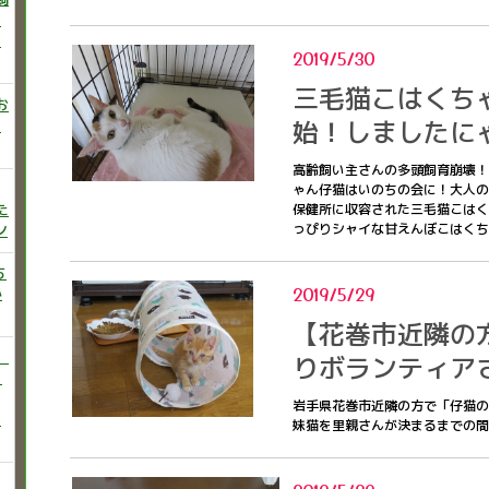
ニ
た
2019/5/30
三毛猫こはくち
お
始！しましたに
い
高齢飼い主さんの多頭飼育崩壊！
ゃん仔猫はいのちの会に！大人の
た
保健所に収容された三毛猫こはく
ン
っぴりシャイな甘えんぼこはく
ち
2019/5/29
か
【花巻市近隣の
）
りボランティア
♡
岩手県花巻市近隣の方で「仔猫の
う
妹猫を里親さんが決まるまでの間預