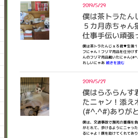
2019/5/29
僕は茶トラたん
５カ月赤ちゃん
仕事手伝い頑張った
僕は茶トラたんじぇろ君♥生後１
フにゃん！フリマ用品を仕分けす
んのフリマ用品戴いたにゃん(#^.^
れしいにゃあ
続きを読む
2019/5/27
僕はらふらんす
たニャン！添え
(#^.^#)あり
僕は、交通事故で瀕死の重傷を負
がとれて、歩けるようにニャったに
るにゃよ！僕を助けてくれてありが