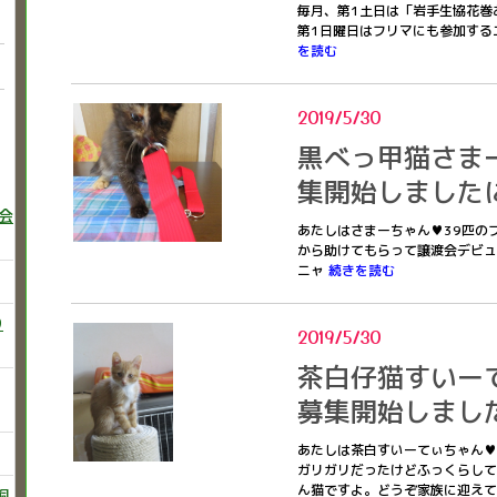
毎月、第1土日は「岩手生協花巻
第1日曜日はフリマにも参加する
を読む
2019/5/30
黒べっ甲猫さま
集開始しました
巻会
あたしはさまーちゃん♥39匹の
から助けてもらって譲渡会デビュ
ニャ
続きを読む
り
2019/5/30
茶白仔猫すいー
募集開始しまし
あたしは茶白すいーてぃちゃん♥
ガリガリだったけどふっくらしてき
ん猫ですよ。どうぞ家族に迎え
飼