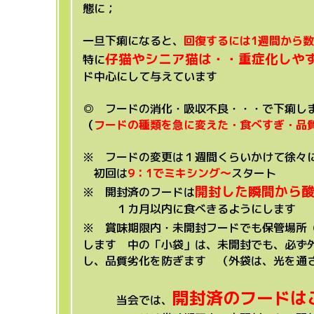
態に；
一旦下痢になると、
回復するには1週間から
仔猫やシニア猫は・・重症化しや
特に
ド中心にして与えています
◎ フードの
消化・吸収不良・・・で下痢し
（
フードの種類を急に変えた・食べすぎ・品
※ フードの変更は１週間くらいかけて徐々
初回は
9：1でミキシング～
スタート
開封した瞬間から
※ 開封済のフードは
１カ月以内に食べきるようにします
※ 賞味期限内・未開封フードでも保管場所
します 中の「小袋」は、未開封でも、必ず
し、品質劣化を防ぎます （外袋は、光を通
開封済のフードは
当会では、