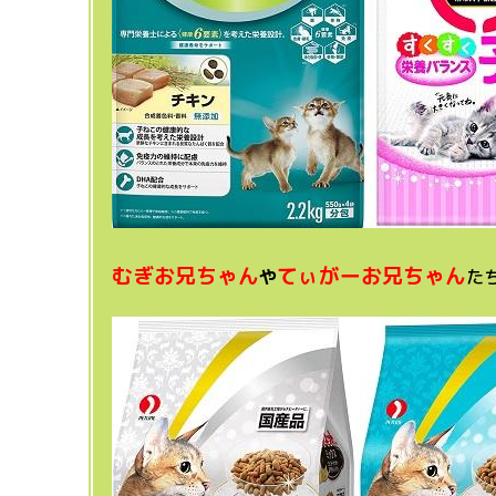
むぎお兄ちゃん
てぃがーお兄ちゃん
や
た