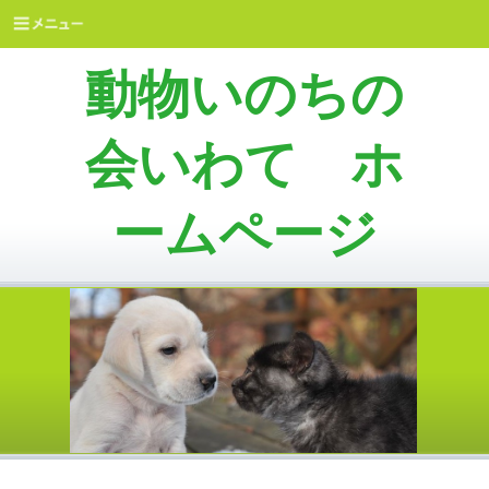
動物いのちの
会いわて ホ
ームページ