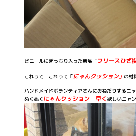
フリースひざ
ビニールにぎっちり入った新品「
にゃんクッション
これって これって「
」
の材料
ハンドメイドボランティアさんにおねだりするニャ
にゃんクッション 早く
ぬくぬく
欲しいニャ