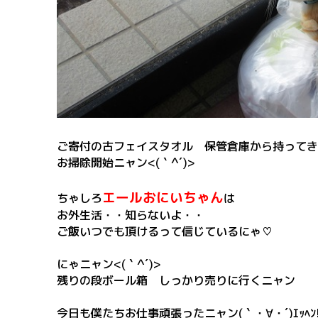
ご寄付の古フェイスタオル 保管倉庫から持ってき
お掃除開始ニャン<(｀^´)>
エールおにいちゃん
ちゃしろ
は
お外生活・・知らないよ・・
ご飯いつでも頂けるって信じているにゃ♡
にゃニャン<(｀^´)>
残りの段ボール箱 しっかり売りに行くニャン
今日も僕たちお仕事頑張ったニャン(｀・∀・´)ｴｯﾍﾝ!