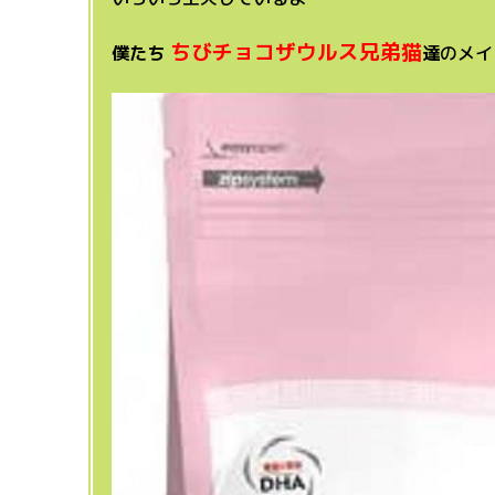
ちびチョコザウルス兄弟猫
僕たち
達
のメイ