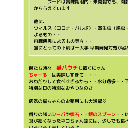
フードは賞味期限内・未開封でも、開封し
から与えています
他に、
ウィルス（コロナ・パルボ）・寄生虫（線虫
よるもの・・
内臓疾患によるもの等々・・
猫にとっての下痢は一大事
早期発見対処が必
猫パウチ
僕たち時々
も戴くにゃん
ちゅーる
は美味しすぎて・・・
おねだりして食べすぎるから・・水分過多・・下痢し
特別な日の特別なおやつなのさ
病気の猫ちゃんのお薬用にも大活躍♡
香りの強い
シーバ
や
懐石
・・
銀のスプーン
・・
食が細くなったネコちゃん達には、少しでも食
いろいろ工夫しているよ