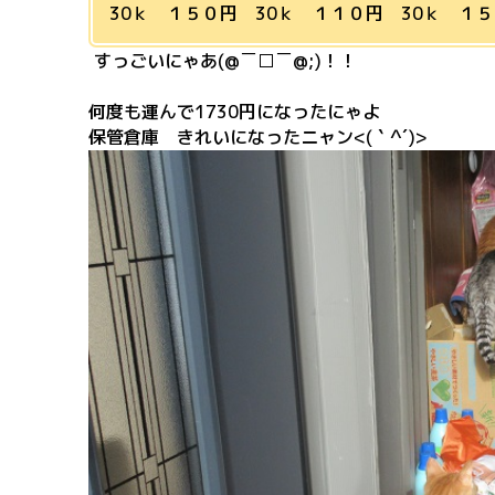
30ｋ １５０円 30ｋ １１０円 30ｋ １５
すっごいにゃあ(@￣□￣@;)！！
何度も運んで1730円になったにゃよ
保管倉庫 きれいになったニャン<(｀^´)>