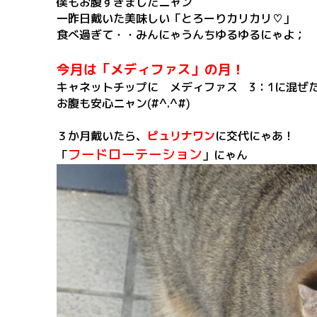
僕もお腹すきましたニャン
一昨日戴いた美味しい「とろーりカリカリ♡」
食べ過ぎて・・みんにゃうんちゆるゆるにゃよ；
今月は「メディファス」の月！
キャネットチップに メディファス 3：1に混ぜ
お腹も安心ニャン(#^.^#)
３か月戴いたら、
ピュリナワン
に交代にゃあ！
フードローテーション
「
」にゃん