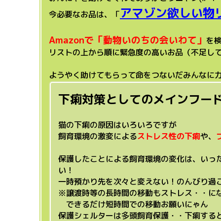
アマゾン欲しい物
今必要なお品は、「
Amazonで「動物いのちの会いわて」
を
リストの上から順に緊急度の高いお品（不足し
ようやく助けてもらって命をつないだみんなに力を
下痢対策としてのメインフー
猫の下痢の原因はいろいろですが
飼育環境の激変による
ストレス性の下痢
や、
保護したことによる飼育環境の変化は、いっ
い！
一時預かり先を次々と変えない！のんびり過
※譲渡時等の長時間の移動もストレス・・に
できるだけ短時間での移動お願いにゃん
保護シェルターは多頭飼育保護・・下痢する