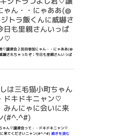
僕はキジトラつよし君♡譲
にゃん・・にゃああ(@
キジトラ飯くんに威嚇さ
今日も里親さんいっぱ
ン♡
よし君♡譲渡会２回目参加にゃん・・にゃああ(@
に威嚇されちゃったぞ；今日も里親さんいっぱ
あたしは三毛猫小町ちゃん
・ドキドキニャン♡
 みんにゃに会いに来
#^.^#)
小町ちゃん♡譲渡会って・・ドキドキニャン♡
来てくださいニャン(#^.^#)
続きを読む