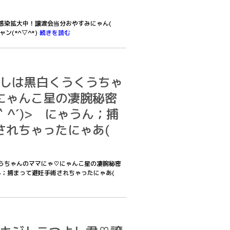
隣で感染拡大中！譲渡会当分おやすみにゃん(
ン(*^▽^*)
続きを読む
あたしは黒白くうくうちゃ
にゃんこ星の凄腕秘密
｀^´)> にゃうん；捕
されちゃったにゃあ(
うくうちゃんのママにゃ♡にゃんこ星の凄腕秘密
うん；捕まって避妊手術されちゃったにゃあ(