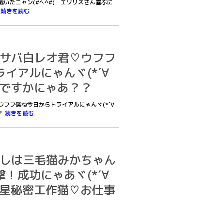
ト戴いたニャン(#^.^#) エゾリスさん喜ぶに
！
続きを読む
僕はサバ白レオ君♡ウフフ
イアルにゃんヾ(*´∀
だですかにゃあ？？
♡ウフフ僕ね今日からトライアルにゃんヾ(*´∀
？
続きを読む
あたしは三毛猫みかちゃん
！成功にゃあヾ(*´∀
コ星秘密工作猫♡お仕事