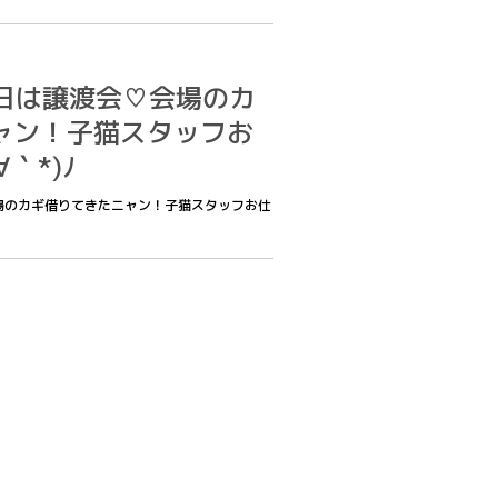
1明日は譲渡会♡会場のカ
ャン！子猫スタッフお
｀*)ﾉ
♡会場のカギ借りてきたニャン！子猫スタッフお仕