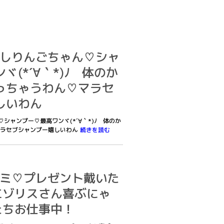
あたしりんごちゃん♡シャ
(*´∀｀*)ﾉ 体のか
っちゃうわん♡マラセ
しいわん
ん♡シャンプー♡最高ワンヾ(*´∀｀*)ﾉ 体のか
マラセブシャンプー嬉しいわん
続きを読む
クルミ♡プレゼント戴いた
#)エゾリスさん喜ぶにゃ
僕たちお仕事中！