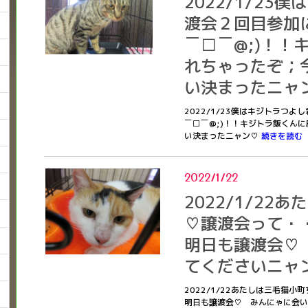
2022/1/23
渡会２回目参加
￣□￣@;)！！
れちゃったぞ；
い決まったニャ
2022/1/23僕はキジトラつ
￣□￣@;)！！キジトラ飯くん
い決まったニャン♡
続きを読む
2022/1/22
2022/1/22
♡譲渡会って・
明日も譲渡会♡
てくださいニャン(
2022/1/22あたしは三毛猫
明日も譲渡会♡ みんにゃに会いに