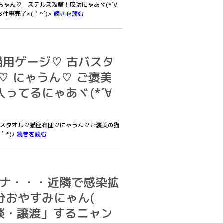
かちゃん♡ ステルス攻撃！成功にゃあヾ(*´∀
仕事完了<(｀^´)>
続きを読む
 仔猫用ゲージ♡ 古バスタ
♡ にゃうん♡ ご褒美
ってるにゃあヾ(*´∀
♡古バスタオル♡猫座布団♡にゃうん♡ご褒美の猫
｀*)ﾉ
続きを読む
コロナ・・・近隣で感染拡
分おやすみにゃん(
面談・譲渡」するニャン