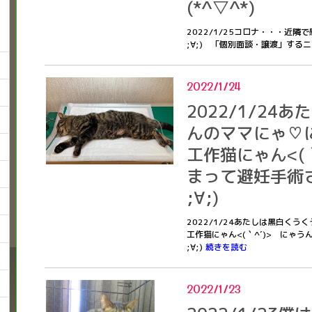
(*^▽^*)
2022/1/25コロナ・・・近
;∀;) 「個別面談・譲渡」するニャ
2022/1/24
2022/1/24
んのママにゃ♡
工作猫にゃん<(
まって避妊手術
;∀;)
2022/1/24あたしは黒白く
工作猫にゃん<(｀^´)> にゃ
;∀;)
続きを読む
2022/1/23