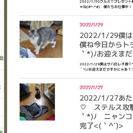
2022/1/30クルミ♡プレゼン
ゃね(#^.^#) 僕たちお仕事中
2022/1/29
2022/1/29
僕ね今日からトラ
｀*)ﾉお迎えま
巻会
2022/1/29僕はサバ白レオ君
｀*)ﾉお迎えまだですかにゃあ？
2022/1/27
り
2022/1/27
♡ ステルス攻撃
｀*)ﾉ ニャン
完了<(｀^´)>
飼