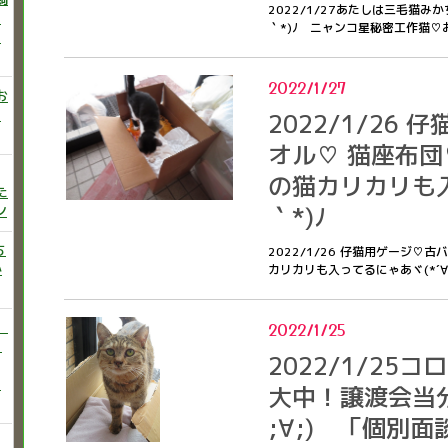
2022/1/27あたしは三毛猫み
ニ
｀*)ﾉ ニャンコ星秘密工作猫♡お
た
2022/1/27
お
い
2022/1/26
オル♡ 猫座布団
の猫カリカリも入
た
｀*)ﾉ
ン
ち
2022/1/26 仔猫用ゲージ
か
カリカリも入ってるにゃあヾ(*´∀
）
2022/1/25
♡
2022/1/25
う
大中！譲渡会当
;∀;) 「個別