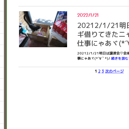
2022/1/21
20212/1/2
ギ借りてきたニ
仕事にゃあヾ(*´∀
20212/1/21明日は譲渡会
事にゃあヾ(*´∀｀*)ﾉ
続きを読む
1
2
3
次のページ