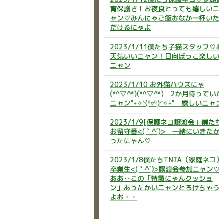
育保護さ！お夜食とっても嬉しい
ャン♡みんにゃご飯おなか一杯い
だけるにゃよ
2023/1/11僕たち子猫スタッフ♡
天気いいニャン！日向ぼっこ楽し
ニャン
2023/1/10 お外猫ハウスにゃ
(*^▽^*)(*^▽^*) 2か月待ってい
ニャン°˖✧◝(⁰▿⁰)◜✧˖° 嬉しいニャ
2023/1/9[保護ネコ譲渡会」僕た
お留守番<(｀^´)> 一緒にいきた
ったにゃん♡
2023/1/8僕たちTNTA（家庭ネコ
卒業生<(｀^´)>譲渡会参加ニャン
ああ‥この「特製にゃんクッショ
ン」あったかいニャンとろけちゃ
よお・・