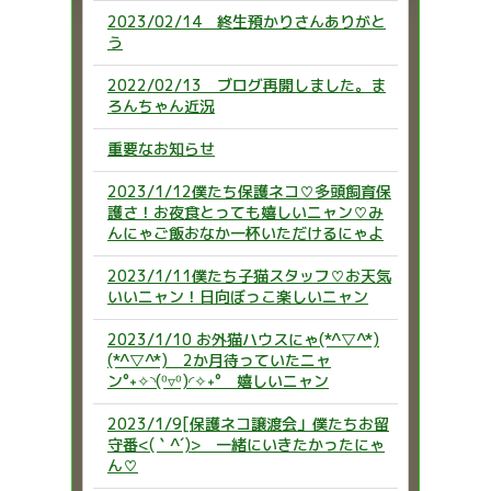
2023/02/14 終生預かりさんありがと
う
2022/02/13 ブログ再開しました。ま
ろんちゃん近況
重要なお知らせ
2023/1/12僕たち保護ネコ♡多頭飼育保
護さ！お夜食とっても嬉しいニャン♡み
んにゃご飯おなか一杯いただけるにゃよ
2023/1/11僕たち子猫スタッフ♡お天気
いいニャン！日向ぼっこ楽しいニャン
2023/1/10 お外猫ハウスにゃ(*^▽^*)
(*^▽^*) 2か月待っていたニャ
ン°˖✧◝(⁰▿⁰)◜✧˖° 嬉しいニャン
2023/1/9[保護ネコ譲渡会」僕たちお留
守番<(｀^´)> 一緒にいきたかったにゃ
ん♡