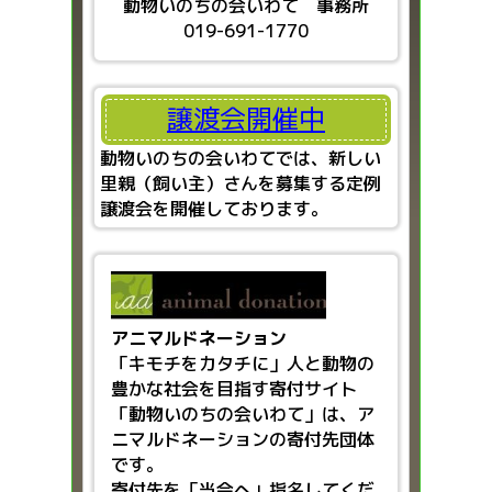
動物いのちの会いわて 事務所
019-691-1770
譲渡会開催中
動物いのちの会いわてでは、新しい
里親（飼い主）さんを募集する定例
譲渡会を開催しております。
アニマルドネーション
「キモチをカタチに」人と動物の
豊かな社会を目指す
寄付サイト
「動物いのちの会いわて」は、ア
ニマルドネーションの寄付先団体
です。
寄付先を「当会へ」指名してくだ