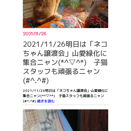
2021/11/26
2021/11/26明日は「ネコ
ちゃん譲渡会」山愛緑化に
集合ニャン(*^▽^*) 子猫
スタッフも頑張るニャン
(#^.^#)
2021/11/26明日は「ネコちゃん譲渡会」山愛緑化に
集合ニャン(*^▽^*) 子猫スタッフも頑張るニャン
(#^.^#)
続きを読む