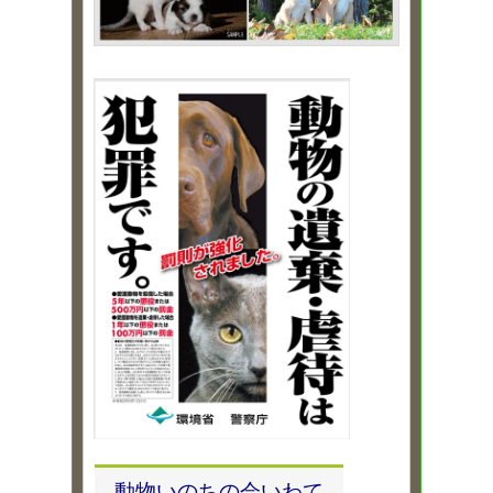
動物いのちの会いわて