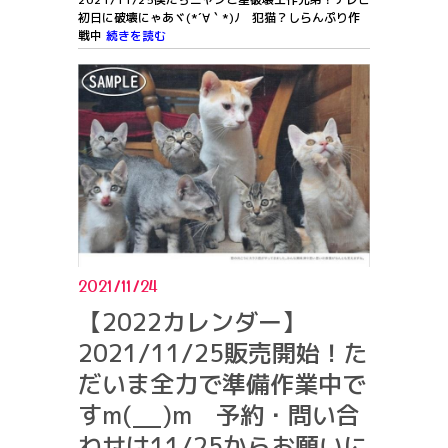
初日に破壊にゃあヾ(*´∀｀*)ﾉ 犯猫？しらんぷり作
戦中
続きを読む
2021/11/24
【2022カレンダー】
2021/11/25販売開始！た
だいま全力で準備作業中で
すm(__)m 予約・問い合
わせは11/25からお願いに