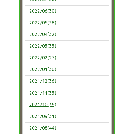
2022/06(30)
2022/05(38)
2022/04(32)
2022/03(33)
2022/02(27)
2022/01(30)
2021/12(36)
2021/11(33)
2021/10(35)
2021/09(31)
2021/08(44)