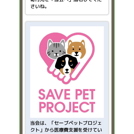
さいね。
当会は、「
セーブペットプロジェ
クト」から医療費支援を受けてい