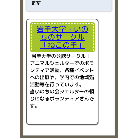
ます
岩手大学・いの
ちのサークル
「ねこの手」
岩手大学の公認サークル！
アニマルシェルターでのボラ
ンティア活動、各種イベント
への出展や、学内での地域猫
活動等を行っています。
当いのちの会シェルターの頼
りになるボランティアさんで
す。