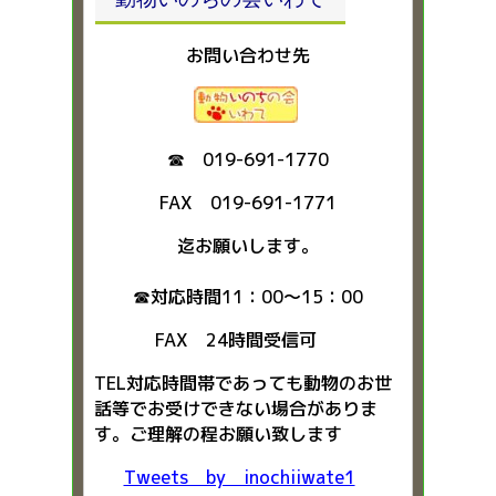
お問い合わせ先
☎ 019-691-1770
FAX 019-691-1771
迄お願いします。
☎対応時間11：00～15：00
FAX 24時間受信可
TEL対応時間帯であっても動物のお世
話等でお受けできない場合がありま
す。ご理解の程お願い致します
Tweets by inochiiwate1