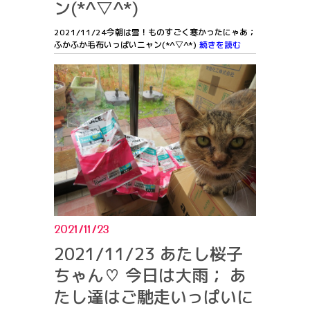
ン(*^▽^*)
2021/11/24今朝は雪！ものすごく寒かったにゃあ；
ふかふか毛布いっぱいニャン(*^▽^*)
続きを読む
2021/11/23
2021/11/23 あたし桜子
ちゃん♡ 今日は大雨； あ
たし達はご馳走いっぱいに