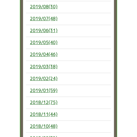
2019/08(30)
2019/07(48)
2019/06(31)
2019/05(40)
2019/04(46)
2019/03(38)
2019/02(24)
2019/01(59)
2018/12(75)
2018/11(44)
2018/10(48)