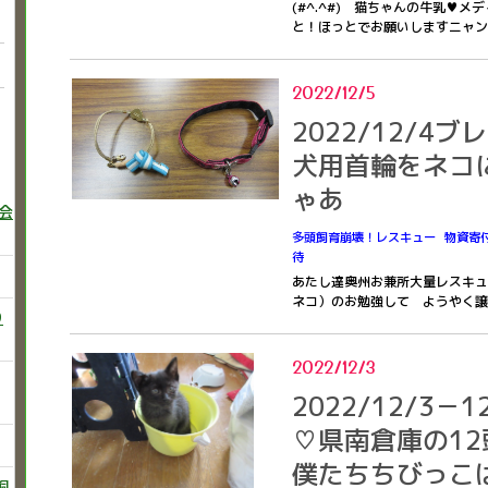
(#^.^#) 猫ちゃんの牛乳♥
と！ほっとでお願いしますニャ
2022/12/5
2022/12/4
犬用首輪をネコ
ゃあ
巻会
多頭飼育崩壊！レスキュー
物資寄
待
あたし達奥州お兼所大量レスキュ
ネコ）のお勉強して ようやく譲渡
り
2022/12/3
2022/12/3
♡県南倉庫の12頭
僕たちちびっこ
飼