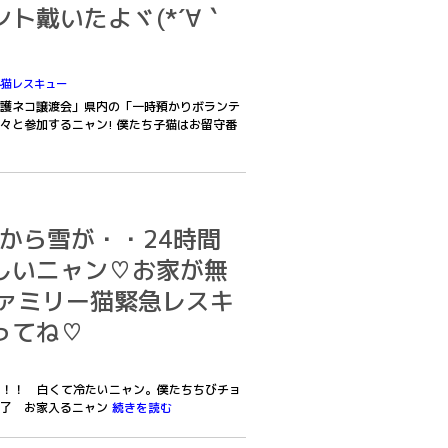
ト戴いたよヾ(*´∀｀
外猫レスキュー
護ネコ譲渡会」県内の「一時預かりボランテ
々と参加するニャン! 僕たち子猫はお留守番
お空から雪が・・24時間
しいニャン♡お家が無
ファミリー猫緊急レスキ
ってね♡
;)！！ 白くて冷たいニャン。僕たちちびチョ
終了 お家入るニャン
続きを読む