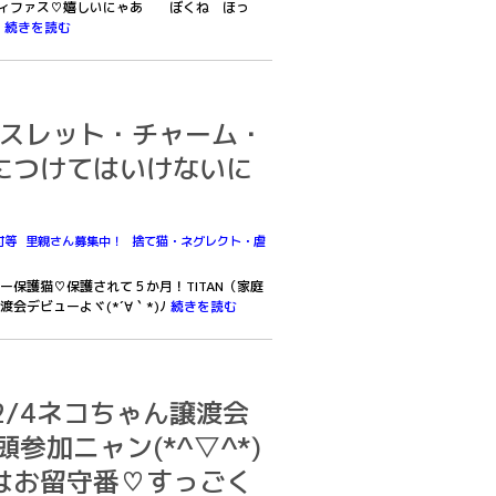
メディファス♡嬉しいにゃあ ぼくね ほっ
ン
続きを読む
ブレスレット・チャーム・
につけてはいけないに
付等
里親さん募集中！
捨て猫・ネグレクト・虐
ー保護猫♡保護されて５か月！TITAN（家庭
会デビューよヾ(*´∀｀*)ﾉ
続きを読む
－12/4ネコちゃん譲渡会
参加ニャン(*^▽^*)
はお留守番♡すっごく