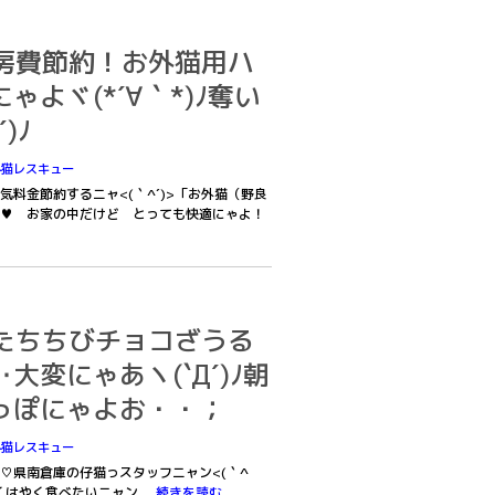
0暖房費節約！お外猫用ハ
よヾ(*´∀｀*)ﾉ奪い
)ﾉ
外猫レスキュー
料金節約するニャ<(｀^´)>「お外猫（野良
♥ お家の中だけど とっても快適にゃよ！
8僕たちちびチョコざうる
大変にゃあヽ(`Д´)ﾉ朝
っぽにゃよお・・；
外猫レスキュー
♡県南倉庫の仔猫っスタッフニャン<(｀^
やくはやく食べたいニャン
続きを読む