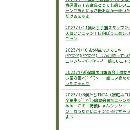
育保護さ！お夜食とっても嬉しい
ャン♡みんにゃご飯おなか一杯い
だけるにゃよ
2023/1/11僕たち子猫スタッフ♡
天気いいニャン！日向ぼっこ楽し
ニャン
2023/1/10 お外猫ハウスにゃ
(*^▽^*)(*^▽^*) 2か月待ってい
ニャン°˖✧◝(⁰▿⁰)◜✧˖° 嬉しいニャ
2023/1/9[保護ネコ譲渡会」僕た
お留守番<(｀^´)> 一緒にいきた
ったにゃん♡
2023/1/8僕たちTNTA（家庭ネコ
卒業生<(｀^´)>譲渡会参加ニャン
ああ‥この「特製にゃんクッショ
ン」あったかいニャンとろけちゃ
よお・・