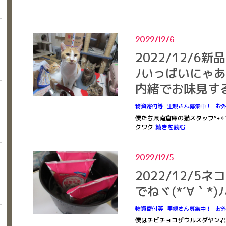
2022/12/6
2022/12/6新
ﾉいっぱいにゃ
内緒でお味見す
物資寄付等
里親さん募集中！
お
僕たち県南倉庫の猫スタッフ°˖✧◝
クワク
続きを読む
2022/12/5
2022/12/5
でねヾ(*´∀｀*
物資寄付等
里親さん募集中！
お
僕はチビチョコザウルスダヤン君