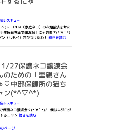
ドキするにゃ
外猫レスキュー
(｀^´)> TNTA（家庭ネコ）のお勉強済ませた
生協花巻店で譲渡会！にゃああヾ(*´∀｀*)
ゲン（しもべ）呼びつけたわ！
続きを読む
・11/27保護ネコ譲渡会
んのための「里親さん
ゃ♡中部保健所の猫ち
ン(*^▽^*)
外猫レスキュー
店で保護ネコ譲渡会ヾ(*´∀｀*)ﾉ 僕はキジ白ダ
加するニャン
続きを読む
のページ