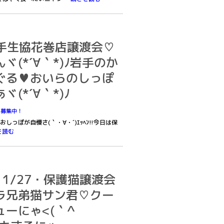
7岩手生協花巻店譲渡会♡
(*´∀｀*)ﾉ岩手のか
ぐる♥おいらのしっぽ
(*´∀｀*)ﾉ
ん募集中！
っぽが自慢さ(｀・∀・´)ｴｯﾍﾝ!!今日は保
を読む
・11/27・保護猫譲渡会
ラ兄弟猫サン君♡クー
ーにゃ<(｀^