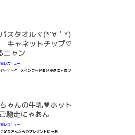
品バスタオルヾ(*´∀｀*)
あ キャネットチップ♡
るニャン
外猫レスキュー
(⁰▿⁰)◜✧˖° メインフードおい移送にゃあワ
ネコちゃんの牛乳♥ホット
)ﾉご馳走にゃあん
外猫レスキュー
♡足長さんからのプレゼントにゃあ