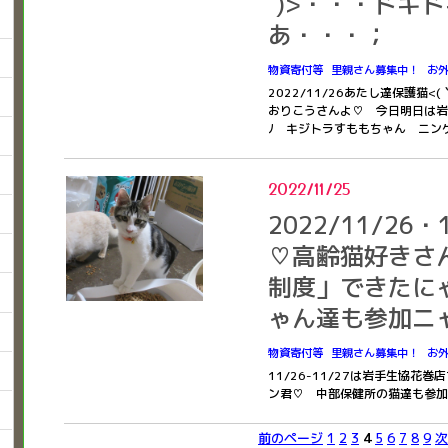
´)>・・・ドキ
あ・・・；
物資寄付等
里親さん募集中！
お
2022/11/26あたし達保護猫<
おりこうさんよ♡ 今日明日は岩手
ﾉ キジトラすももちゃん ニン
2022/11/25
2022/11/26
♡高齢猫好きさ
制度」できたに
ゃん達も参加ニャ
物資寄付等
里親さん募集中！
お
11/26-11/27は岩手生協花巻
ン君♡ 中部保健所の猫達も参
前のページ
1
2
3
4
5
6
7
8
9
次