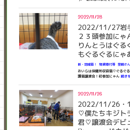
2022/11/28
2022/11/2
２３頭参加にゃんヾ
りんとうはぐる
もぐるぐるにゃあヾ
新・地域猫！
物資寄付等
里親さ
おいらは保健所収容猫♡ぐるぐるおし
護猫譲渡会！初参加にゃん
続き
2022/11/26
2022/11/26
♡僕たちキジト
君♡譲渡会デビュ