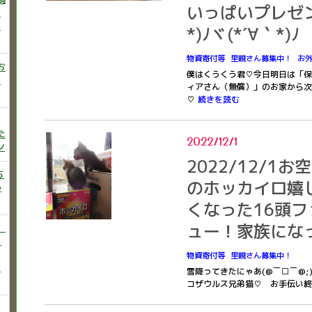
いっぱいプレゼン
ニ
た
*)ﾉヾ(*´∀｀*)ﾉ
物資寄付等
里親さん募集中！
お
お
僕はくうくう君♡今日明日は「保
い
ィアさん（無償）」のお家から次
♡
続きを読む
た
2022/12/1
ン
2022/12/1
ち
のホッカイロ嬉
か
くなった16頭
ュー！家族にな
）
♡
物資寄付等
里親さん募集中！
う
雪降ってきたにゃあ(@￣□￣@
コザウルス兄弟猫♡ お手伝い