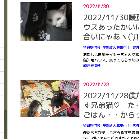
2022/11/30
2022/11/3
ウスあったかいにゃ
合いにゃあヽ(`Д´
物資寄付等
里親さん募集中！
お
あたしは白猫デイジーちゃん♡電気
猫）用ハウス」買ってもらったの
続きを読む
2022/11/28
2022/11/2
す兄弟猫♡ た‥
ごはん・・から
物資寄付等
里親さん募集中！
お
僕たちちびチョコざうるす兄弟猫
´)> 朝ごはんまだですか？は