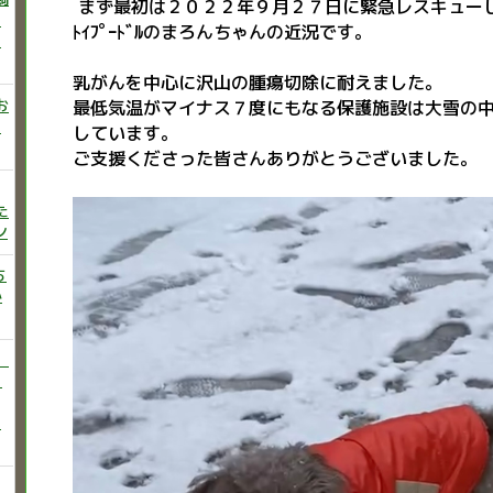
まず最初は２０２２年９月２７日に緊急レスキュー
ニ
ﾄｲﾌﾟｰﾄﾞﾙのまろんちゃんの近況です。
た
乳がんを中心に沢山の腫瘍切除に耐えました。
お
最低気温がマイナス７度にもなる保護施設は大雪の
い
しています。
ご支援くださった皆さんありがとうございました。
た
ン
ち
か
）
♡
う