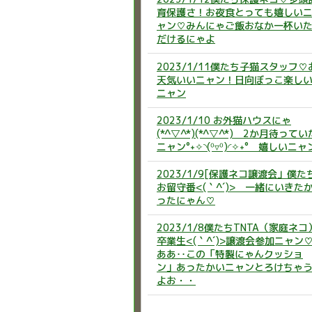
育保護さ！お夜食とっても嬉しい
ャン♡みんにゃご飯おなか一杯い
だけるにゃよ
2023/1/11僕たち子猫スタッフ♡
天気いいニャン！日向ぼっこ楽し
ニャン
2023/1/10 お外猫ハウスにゃ
(*^▽^*)(*^▽^*) 2か月待ってい
ニャン°˖✧◝(⁰▿⁰)◜✧˖° 嬉しいニャ
2023/1/9[保護ネコ譲渡会」僕た
お留守番<(｀^´)> 一緒にいきた
ったにゃん♡
2023/1/8僕たちTNTA（家庭ネコ
卒業生<(｀^´)>譲渡会参加ニャン
ああ‥この「特製にゃんクッショ
ン」あったかいニャンとろけちゃ
よお・・