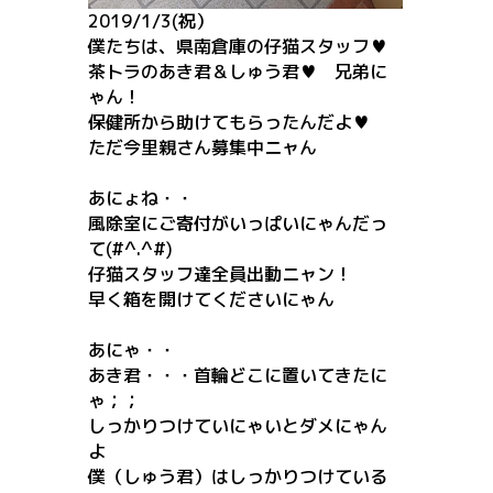
2019/1/3(祝）
僕たちは、県南倉庫の仔猫スタッフ♥
茶トラのあき君＆しゅう君♥ 兄弟に
ゃん！
保健所から助けてもらったんだよ♥
ただ今里親さん募集中ニャん
あにょね・・
風除室にご寄付がいっぱいにゃんだっ
て(#^.^#)
仔猫スタッフ達全員出動ニャン！
早く箱を開けてくださいにゃん
あにゃ・・
あき君・・・首輪どこに置いてきたに
ゃ；；
しっかりつけていにゃいとダメにゃん
よ
僕（しゅう君）はしっかりつけている