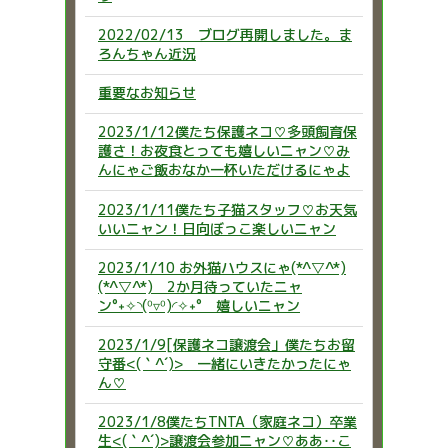
2022/02/13 ブログ再開しました。ま
ろんちゃん近況
重要なお知らせ
2023/1/12僕たち保護ネコ♡多頭飼育保
護さ！お夜食とっても嬉しいニャン♡み
んにゃご飯おなか一杯いただけるにゃよ
2023/1/11僕たち子猫スタッフ♡お天気
いいニャン！日向ぼっこ楽しいニャン
2023/1/10 お外猫ハウスにゃ(*^▽^*)
(*^▽^*) 2か月待っていたニャ
ン°˖✧◝(⁰▿⁰)◜✧˖° 嬉しいニャン
2023/1/9[保護ネコ譲渡会」僕たちお留
守番<(｀^´)> 一緒にいきたかったにゃ
ん♡
2023/1/8僕たちTNTA（家庭ネコ）卒業
生<(｀^´)>譲渡会参加ニャン♡ああ‥こ