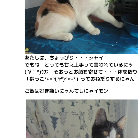
あたしは、ちょっぴり・・・シャイ！
でもね とっても甘え上手って言われているにゃ
(´∀｀*)ｳﾌﾌ そおっとお顔を寄せて・・・体を摺
「抱っこ°˖✧◝(⁰▿⁰)◜✧˖°」っておねだりするにゃん
ご飯は好き嫌いにゃんてしにゃイモン