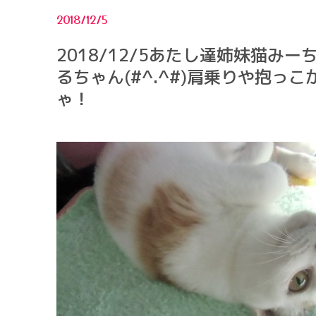
2018/12/5
2018/12/5あたし達姉妹猫みー
るちゃん(#^.^#)肩乗りや抱っ
ゃ！