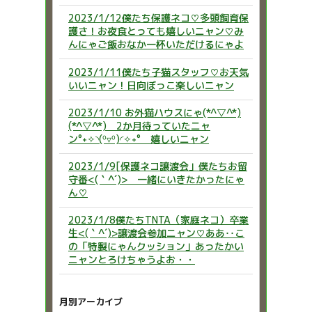
2023/1/12僕たち保護ネコ♡多頭飼育保
護さ！お夜食とっても嬉しいニャン♡み
んにゃご飯おなか一杯いただけるにゃよ
2023/1/11僕たち子猫スタッフ♡お天気
いいニャン！日向ぼっこ楽しいニャン
2023/1/10 お外猫ハウスにゃ(*^▽^*)
(*^▽^*) 2か月待っていたニャ
ン°˖✧◝(⁰▿⁰)◜✧˖° 嬉しいニャン
2023/1/9[保護ネコ譲渡会」僕たちお留
守番<(｀^´)> 一緒にいきたかったにゃ
ん♡
2023/1/8僕たちTNTA（家庭ネコ）卒業
生<(｀^´)>譲渡会参加ニャン♡ああ‥こ
の「特製にゃんクッション」あったかい
ニャンとろけちゃうよお・・
月別アーカイブ