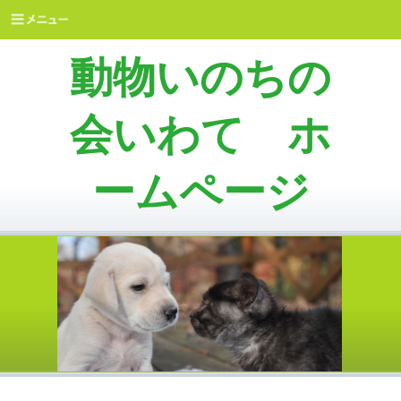
動物いのちの
会いわて ホ
ームページ