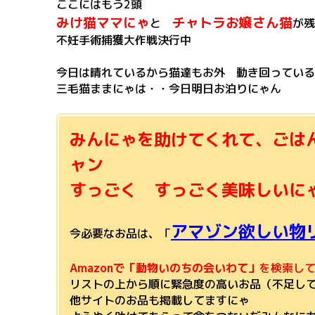
ここにはもう2頭
みけ猫ママにゃ
チャトラお嬢さん猫
と
が残
不妊手術捕獲大作戦決行中
今日は晴れているから猫達もお外 動き回っている
三毛猫ままにゃは・・今日明日お泊りにゃん
みんにゃを助けてくれて、ごは
ャン
すっごく すっごく美味しいにゃあ
アマゾン欲しい物
今必要なお品は、「
Amazonで「動物いのちの会いわて」
を検索し
リストの上から順に緊急度の高いお品（不足し
他サイトのお品も掲載してますにゃ