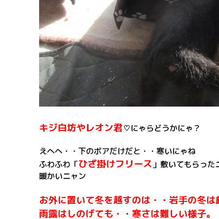
キジ白坊やレオン君
♡にゃらどうかにゃ？
えへへ・・下のボアだけだと・・寒いにゃね
ひざ掛けフリース
ふわふわ「
」敷いてもらった
暖かいニャン
お外に置いて冬を越すのは・・岩手の冬は
雨露はしのげても・・寒さは難しい様子。