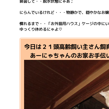
衰弱して・・脱水状態にゃあ；
にらんでいるけれど・・・物静かで、穏やかなお嬢
慣れるまで・・「お外猫用ハウス」ケージの中にい
ゆっくり休めるにゃよ♡
今日は２１頭高齢飼い主さん飼
あーにゃちゃんのお家
お手伝