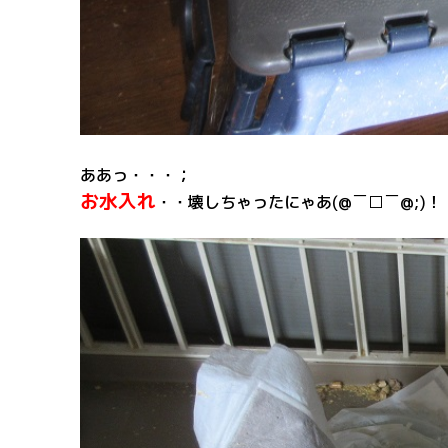
ああっ・・・；
お水入れ
・・壊しちゃったにゃあ(@￣□￣@;)！