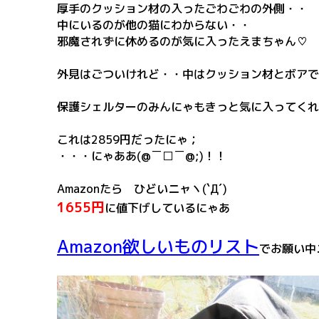
厚手のクッション材の入ったごわごわの外側・・
中にいるのが他の猫にわからない・・
邪魔されずに休めるのが気に入ったえまちゃん♡
外見はごついけれど・・中はクッション材とボアで
保護シェルターのみんにゃもきっと気に入ってくれ
これは2859円だったにゃ；
・・・にゃああ(@￣□￣@;)！！
Amazonたら ひどいニャヽ(`Д´)
1655円
に値下げしているにゃあ
Amazon欲しいものリスト
でお願い中