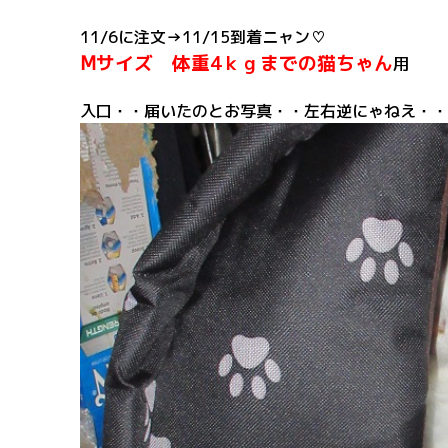
11/6に注文→11/15到着ニャン♡
Ⅿサイズ 体重4ｋｇまでの猫ちゃん
用
入口・・届いたのとお写真・・左右逆にゃねえ・・