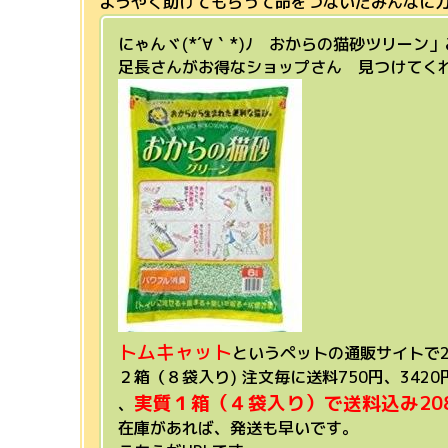
ようやく助けてもらって命をつないだみんなに力を
にゃんヾ(*´∀｀*)ﾉ おからの猫砂ツリー
足長さんがお得なショップさん 見つけてくれたに
トムキャット
というペットの通販サイト
で
２箱（８袋入り) 注文毎に送料750円、3420
実質１箱（４袋入り）で送料込み2
0
、
在庫があれば、発送も早いです。