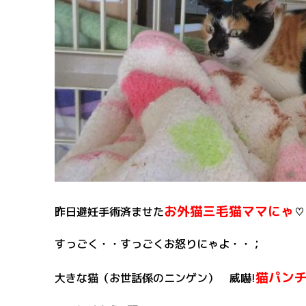
お外猫三毛猫ママにゃ
昨日避妊手術済ませた
♡
すっごく・・すっごくお怒りにゃよ・・；
猫パン
大きな猫（お世話係のニンゲン） 威嚇!