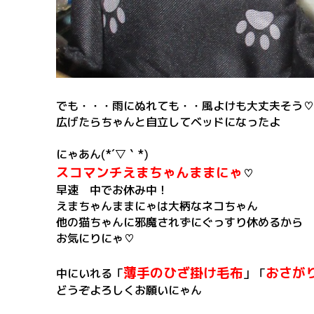
でも・・・雨にぬれても・・風よけも大丈夫そう♡
広げたらちゃんと自立してベッドになったよ
にゃあん(*´▽｀*)
スコマンチえまちゃんままにゃ
♡
早速 中でお休み中！
えまちゃんままにゃは大柄なネコちゃん
他の猫ちゃんに邪魔されずにぐっすり休めるから
お気にりにゃ♡
薄手のひざ掛け毛布
おさが
中にいれる「
」「
どうぞよろしくお願いにゃん