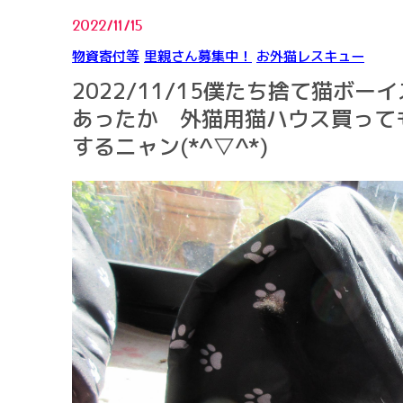
2022/11/15
物資寄付等
里親さん募集中！
お外猫レスキュー
2022/11/15僕たち捨て猫
あったか 外猫用猫ハウス買ってもら
するニャン(*^▽^*)