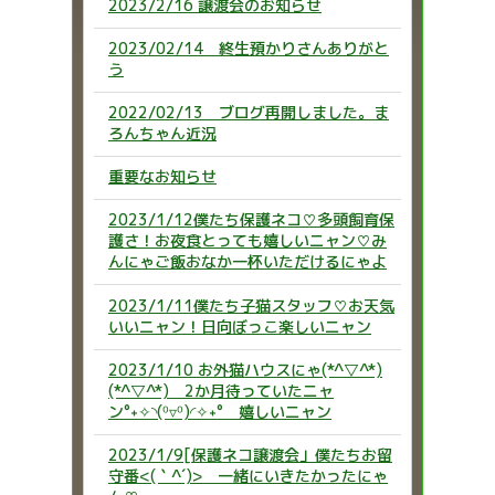
2023/2/16 譲渡会のお知らせ
2023/02/14 終生預かりさんありがと
う
2022/02/13 ブログ再開しました。ま
ろんちゃん近況
重要なお知らせ
2023/1/12僕たち保護ネコ♡多頭飼育保
護さ！お夜食とっても嬉しいニャン♡み
んにゃご飯おなか一杯いただけるにゃよ
2023/1/11僕たち子猫スタッフ♡お天気
いいニャン！日向ぼっこ楽しいニャン
2023/1/10 お外猫ハウスにゃ(*^▽^*)
(*^▽^*) 2か月待っていたニャ
ン°˖✧◝(⁰▿⁰)◜✧˖° 嬉しいニャン
2023/1/9[保護ネコ譲渡会」僕たちお留
守番<(｀^´)> 一緒にいきたかったにゃ