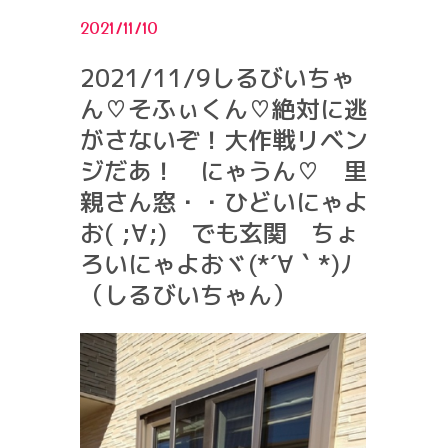
2021/11/10
2021/11/9しるびいちゃ
ん♡そふぃくん♡絶対に逃
がさないぞ！大作戦リベン
ジだあ！ にゃうん♡ 里
親さん窓・・ひどいにゃよ
お( ;∀;) でも玄関 ちょ
ろいにゃよおヾ(*´∀｀*)ﾉ
（しるびいちゃん）