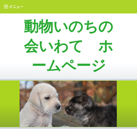
動物いのちの
会いわて ホ
ームページ