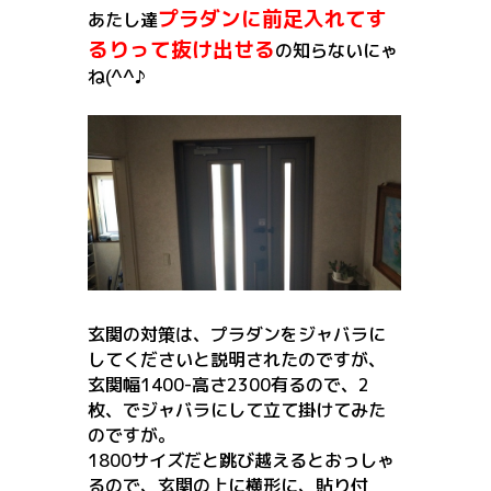
プラダンに前足入れてす
あたし達
るりって抜け出せる
の知らないにゃ
ね(^^♪
玄関の対策は、プラダンをジャバラに
してくださいと説明されたの
ですが、
玄関幅1400-高さ2300有るので、2
枚、でジャバ
ラにして立て掛けてみた
のですが。
1800サイズだと跳び越える
とおっしゃ
るので、玄関の上に横形に、貼り付