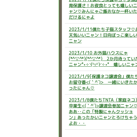
育保護さ！お夜食とっても嬉しい
ャン♡みんにゃご飯おなか一杯い
だけるにゃよ
2023/1/11僕たち子猫スタッフ♡
天気いいニャン！日向ぼっこ楽し
ニャン
2023/1/10 お外猫ハウスにゃ
(*^▽^*)(*^▽^*) 2か月待ってい
ニャン°˖✧◝(⁰▿⁰)◜✧˖° 嬉しいニャ
2023/1/9[保護ネコ譲渡会」僕た
お留守番<(｀^´)> 一緒にいきた
ったにゃん♡
2023/1/8僕たちTNTA（家庭ネコ
卒業生<(｀^´)>譲渡会参加ニャン
ああ‥この「特製にゃんクッショ
ン」あったかいニャンとろけちゃ
よお・・