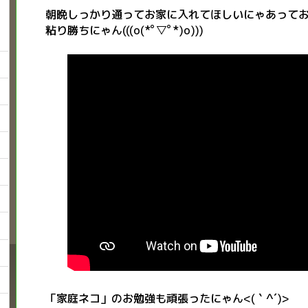
朝晩しっかり通ってお家に入れてほしいにゃあって
粘り勝ちにゃん(((o(*ﾟ▽ﾟ*)o)))
「家庭ネコ」のお勉強も頑張ったにゃん<(｀^´)>