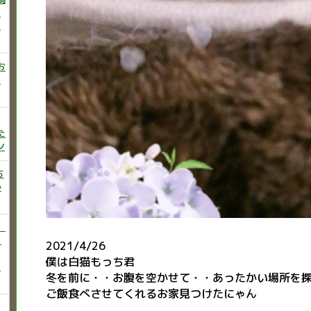
ニ
た
お
い
た
ン
ち
か
）
♡
2021/4/26
僕は白猫もっち君
う
冬を前に・・お腹を空かせて・・あったかい場所を
ご飯食べさせてくれるお家見つけたにゃん