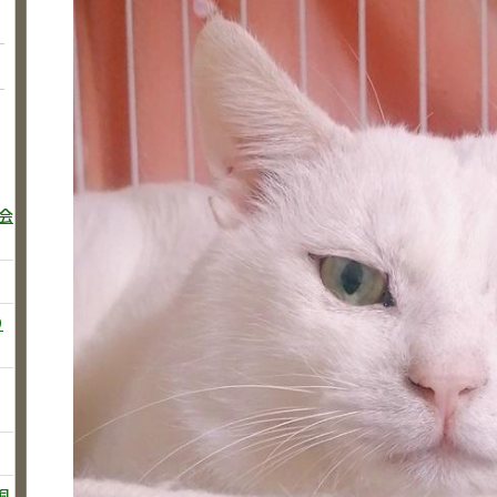
巻会
り
飼