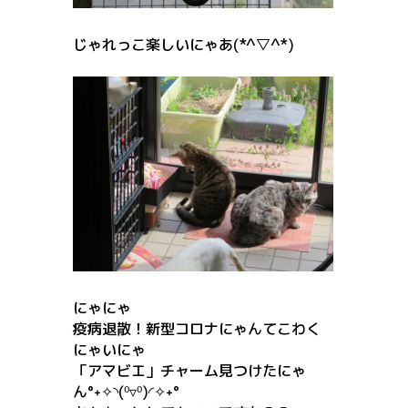
じゃれっこ楽しいにゃあ(*^▽^*)
にゃにゃ
疫病退散！新型コロナにゃんてこわく
にゃいにゃ
「アマビエ」チャーム見つけたにゃ
ん°˖✧◝(⁰▿⁰)◜✧˖°