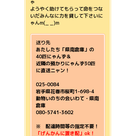
ゃ
ようやく助けてもらって命をつな
いだみんなに力を貸して下さいに
ゃんm(_ _)m
送り先
あたしたち「県南倉庫」の
40匹にゃんず＆
近隣の預かりにゃんず30匹
に直送ニャン！
025-0084
岩手県花巻市桜町1-698-4
動物いのちの会いわて・県南
倉庫
080-5741-3602
※ 配達時間等の指定不要！
「げんかんに置き配」ok！