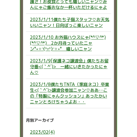
護さ！お夜食とっても嬉しいニャン♡み
んにゃご飯おなか一杯いただけるにゃよ
2023/1/11僕たち子猫スタッフ♡お天気
いいニャン！日向ぼっこ楽しいニャン
2023/1/10 お外猫ハウスにゃ(*^▽^*)
(*^▽^*) 2か月待っていたニャ
ン°˖✧◝(⁰▿⁰)◜✧˖° 嬉しいニャン
2023/1/9[保護ネコ譲渡会」僕たちお留
守番<(｀^´)> 一緒にいきたかったにゃ
ん♡
2023/1/8僕たちTNTA（家庭ネコ）卒業
生<(｀^´)>譲渡会参加ニャン♡ああ‥こ
の「特製にゃんクッション」あったかい
ニャンとろけちゃうよお・・
月別アーカイブ
2023/02(4)