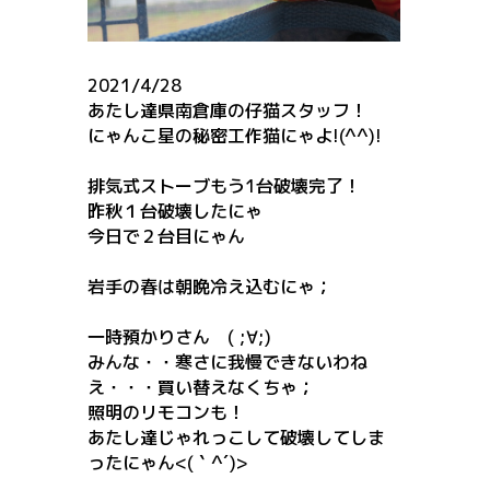
2021/4/28
あたし達県南倉庫の仔猫スタッフ！
にゃんこ星の秘密工作猫にゃよ!(^^)!
排気式ストーブもう1台破壊完了！
昨秋１台破壊したにゃ
今日で２台目にゃん
岩手の春は朝晩冷え込むにゃ；
一時預かりさん ( ;∀;)
みんな・・寒さに我慢できないわね
え・・・買い替えなくちゃ；
照明のリモコンも！
あたし達じゃれっこして破壊してしま
ったにゃん<(｀^´)>