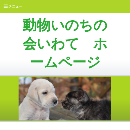
動物いのちの
会いわて ホ
ームページ