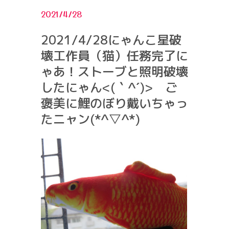
2021/4/28
2021/4/28にゃんこ星破
壊工作員（猫）任務完了に
ゃあ！ストーブと照明破壊
したにゃん<(｀^´)> ご
褒美に鯉のぼり戴いちゃっ
たニャン(*^▽^*)