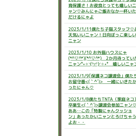
育保護さ！お夜食とっても嬉しい
ャン♡みんにゃご飯おなか一杯い
だけるにゃよ
2023/1/11僕たち子猫スタッフ♡
天気いいニャン！日向ぼっこ楽し
ニャン
2023/1/10 お外猫ハウスにゃ
(*^▽^*)(*^▽^*) 2か月待ってい
ニャン°˖✧◝(⁰▿⁰)◜✧˖° 嬉しいニャ
2023/1/9[保護ネコ譲渡会」僕た
お留守番<(｀^´)> 一緒にいきた
ったにゃん♡
2023/1/8僕たちTNTA（家庭ネコ
卒業生<(｀^´)>譲渡会参加ニャン
ああ‥この「特製にゃんクッショ
ン」あったかいニャンとろけちゃ
よお・・