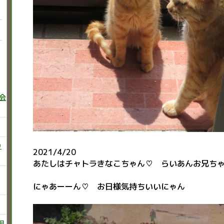
巻会
り
2021/4/20
あたしはチャトラきなこちゃん♡ らいあんお兄ち
にゃあーーん♡ お日様気持ちいいにゃん
飼