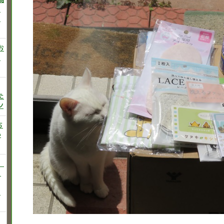
ニ
た
お
い
た
ン
ち
か
）
♡
う