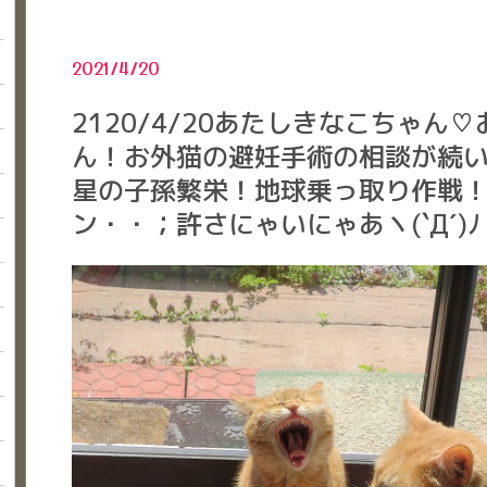
2021/4/20
2120/4/20あたしきなこちゃん
ん！お外猫の避妊手術の相談が続
星の子孫繁栄！地球乗っ取り作戦
ン・・；許さにゃいにゃあヽ(`Д´)ﾉ