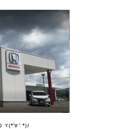
ヾ(*´∀｀*)ﾉ