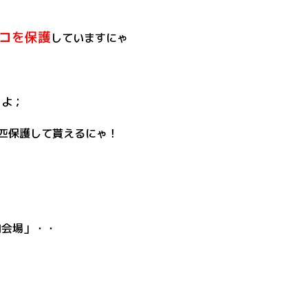
コ
を保護
していますにゃ
ゃよ；
匹保護して貰えるにゃ！
内会場」・・