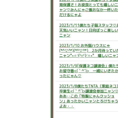
育保護さ！お夜食とっても嬉しい
ャン♡みんにゃご飯おなか一杯い
だけるにゃよ
2023/1/11僕たち子猫スタッフ♡
天気いいニャン！日向ぼっこ楽し
ニャン
2023/1/10 お外猫ハウスにゃ
(*^▽^*)(*^▽^*) 2か月待ってい
ニャン°˖✧◝(⁰▿⁰)◜✧˖° 嬉しいニャ
2023/1/9[保護ネコ譲渡会」僕た
お留守番<(｀^´)> 一緒にいきた
ったにゃん♡
2023/1/8僕たちTNTA（家庭ネコ
卒業生<(｀^´)>譲渡会参加ニャン
ああ‥この「特製にゃんクッショ
ン」あったかいニャンとろけちゃ
よお・・