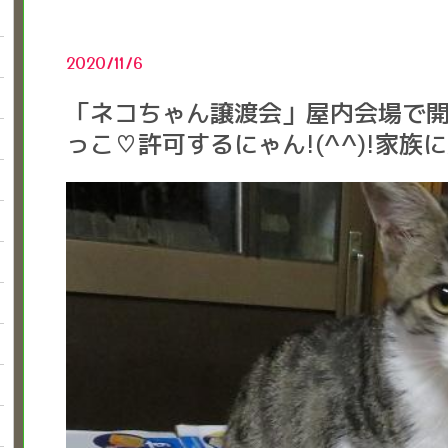
2020/11/6
「ネコちゃん譲渡会」屋内会場で
っこ♡許可するにゃん!(^^)!家族