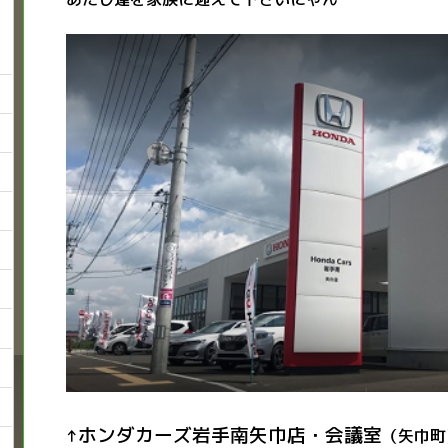
ホンダカーズ岩手南矢巾店・会議室
↑
（矢巾町）