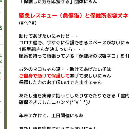
「保護した方を応援する」団体にゃん
ニ
た
緊急レスキュー（負傷猫）
と
保健所収容犬ネ
(#^.^#)
お
い
助けてあげたいにゃけど・・
コロナ過で、今すぐに保護できるスペースがないに
1匹里親さんが決まったら・・・
た
順番を待って頑張っている「保健所の収容ネコ」を1
ン
お外のネコちゃん達・・助けてあげたい子は
ち
ご自身で助けて保護して
あげて
欲
しいにゃん
か
保護した方のお手伝いはできますにゃん
）
あたし達を実際に抱っこしたりなでたりできる「屋
♡
確保できましたニャンヾ(*´∀｀*)ﾉ
う
年末にかけて、土日開催にゃあ
あたし達を家族に迎えて下さいにゃん