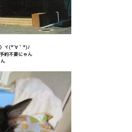
ヾ(*´∀｀*)ﾉ
参加予約不要にゃん
ゃん