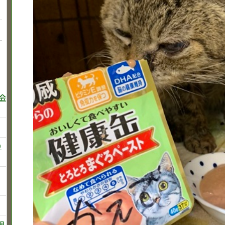
巻会
り
飼