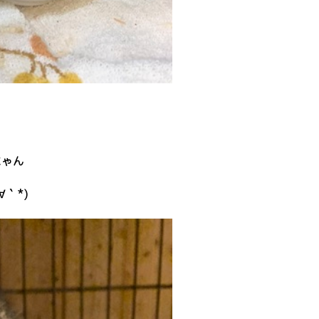
にゃん
｀*)