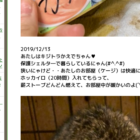
ニ
た
お
い
2019/12/13
あたしはキジトラかえでちゃん♥
た
保護シェルタ―で暮らしているにゃん(#^.^#)
ン
狭いにゃけど・・あたしのお部屋（ケージ）は快適
ホッカイロ（20時間）入れてもらって、
ち
か
薪ストーブどんどん燃えて、お部屋中が暖かいのよ(´∀
）
♡
う