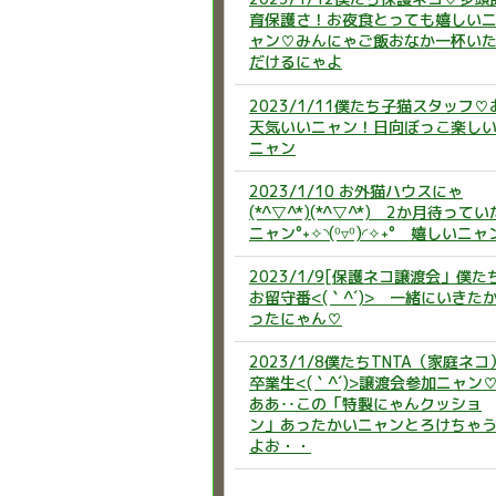
育保護さ！お夜食とっても嬉しい
ャン♡みんにゃご飯おなか一杯い
だけるにゃよ
2023/1/11僕たち子猫スタッフ♡
天気いいニャン！日向ぼっこ楽し
ニャン
2023/1/10 お外猫ハウスにゃ
(*^▽^*)(*^▽^*) 2か月待ってい
ニャン°˖✧◝(⁰▿⁰)◜✧˖° 嬉しいニャ
2023/1/9[保護ネコ譲渡会」僕た
お留守番<(｀^´)> 一緒にいきた
ったにゃん♡
2023/1/8僕たちTNTA（家庭ネコ
卒業生<(｀^´)>譲渡会参加ニャン
ああ‥この「特製にゃんクッショ
ン」あったかいニャンとろけちゃ
よお・・