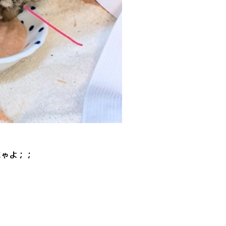
にゃよ；；