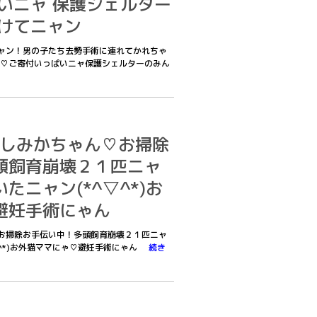
いニャ 保護シェルター
届けてニャン
日ニャン！男の子たち去勢手術に連れてかれちゃ
♡ご寄付いっぱいニャ保護シェルターのみん
あたしみかちゃん♡お掃除
頭飼育崩壊２１匹ニャ
たニャン(*^▽^*)お
避妊手術にゃん
ん♡お掃除お手伝い中！多頭飼育崩壊２１匹ニャ
▽^*)お外猫ママにゃ♡避妊手術にゃん
続き