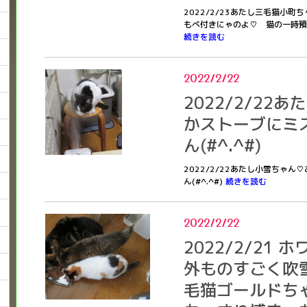
2022/2/23あたし三毛猫小町
もべ付きにゃのよ♡ 猫の一時預
続きを読む
2022/2/22
2022/2/22
かストーブにミ
ん(#^.^#)
2022/2/22あたし小雪ちゃ
ん(#^.^#)
続きを読む
2022/2/22
2022/2/21
外ものすごく吹
毛猫ゴールドち