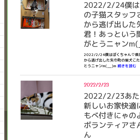
2022/2/24
の子猫スタッフさ(
から逃げ出した
君！あっという
がとうニャンm(_
2022/2/24僕はぼくちゃん♡県
から逃げ出した矢巾町の柴犬こた
とうニャンm(__)m
続きを読む
2022/2/23
2022/2/23
新しいお家快適にゃ
もべ付きにゃの
ボランティアさ
ん