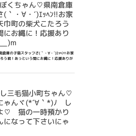
僕はぼくちゃん♡県南倉庫
｀・∀・´)ｴｯﾍﾝ!!お家
矢巾町の柴犬こたろう
間にお縄に！応援あり
_)m
南倉庫の子猫スタッフさ(｀・∀・´)ｴｯﾍﾝ!!お家
ろう君！あっという間にお縄に！応援ありが
あたし三毛猫小町ちゃん♡
んヾ(*´∀｀*)ﾉ し
よ♡ 猫の一時預かり
んになって下さいにゃ