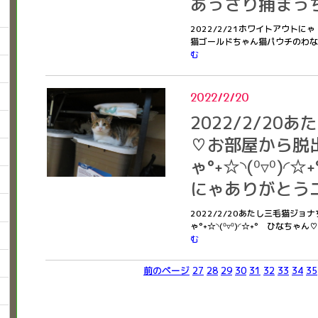
あっさり捕まっ
2022/2/21ホワイトアウト
猫ゴールドちゃん猫パウチのわ
む
2022/2/20
2022/2/20
♡お部屋から脱
ゃ°˖☆◝(⁰▿⁰)
にゃありがとうニャ
2022/2/20あたし三毛猫ジ
ゃ°˖☆◝(⁰▿⁰)◜☆˖° ひなちゃ
む
前のページ
27
28
29
30
31
32
33
34
35