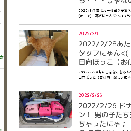
ら・・・じゃな
2022/3/1僕はえーる君♡子
(#^.^#) 寒さにゃんてへい
2022/3/1
2022/2/28
タッフにゃん<(
巻会
日向ぼっこ（お
2022/2/28あたしきなこちゃ
日向ぼっこ（お仕事）楽しいに
り
2022/2/26
2022/2/26
ン！ 男の子た
ちゃったにゃ；
飼