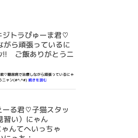
僕はキジトラぴゅーま君♡
ながら頑張っているに
ｯﾍﾝ!! ご飯ありがとうニ
ーま君♡糖尿病で治療しながら頑張っているにゃ
うニャン(#^.^#)
続きを読む
僕はえーる君♡子猫スタッ
見習い）にゃん
さにゃんてへいっちゃ