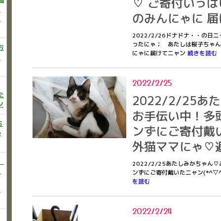
♡ ご寄付いっぱ
ニ
のみんにゃに 
た
2022/2/26ドナドナ・・の
ったにゃ； あたしは桜子ちゃん
お
にゃに届けてニャン
続きを読む
い
2022/2/25
た
2022/2/25
ン
お手伝い中！多
ち
ンずにご寄付戴い
か
外猫ママにゃ♡
）
2022/2/25あたしみかちゃ
♡
ンずにご寄付戴いたニャン(*^
を読む
う
2022/2/24