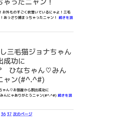
ちゃったニャン！
にゃ！お外ものすごく吹雪いているにゃよ！三毛
な！あっさり捕まっちゃったニャン！
続きを読
あたし三毛猫ジョナちゃん
出成功に
◜☆˖° ひなちゃん♡みん
ン(#^.^#)
ョナちゃん♡お部屋から脱出成功に
ん♡みんにゃありがとうニャン(#^.^#)
続きを読
36
37
次のページ