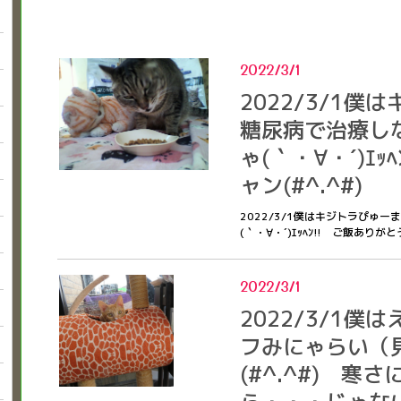
2022/3/1
2022/3/1
糖尿病で治療し
ゃ(｀・∀・´)ｴ
ャン(#^.^#)
2022/3/1僕はキジトラぴゅ
(｀・∀・´)ｴｯﾍﾝ!! ご飯ありがと
2022/3/1
2022/3/1
フみにゃらい（
(#^.^#) 寒