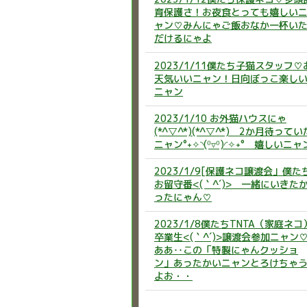
育保護さ！お夜食とっても嬉しい
ャン♡みんにゃご飯おなか一杯い
だけるにゃよ
2023/1/11僕たち子猫スタッフ♡
天気いいニャン！日向ぼっこ楽し
ニャン
2023/1/10 お外猫ハウスにゃ
(*^▽^*)(*^▽^*) 2か月待ってい
ニャン°˖✧◝(⁰▿⁰)◜✧˖° 嬉しいニャ
2023/1/9[保護ネコ譲渡会」僕た
お留守番<(｀^´)> 一緒にいきた
ったにゃん♡
2023/1/8僕たちTNTA（家庭ネコ
卒業生<(｀^´)>譲渡会参加ニャン
ああ‥この「特製にゃんクッショ
ン」あったかいニャンとろけちゃ
よお・・