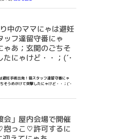
お泊り中のママにゃは避妊
タッフ達留守番にゃ
にゃあ；玄関のごちそ
たにゃけど・・；(´･
にゃは避妊手術出発！猫スタッフ達留守番にゃ
ちそうめがけて突撃したにゃけど・・；(´･
渡会」屋内会場で開催
♡抱っこ♡許可するに
族に迎えてにゃあ