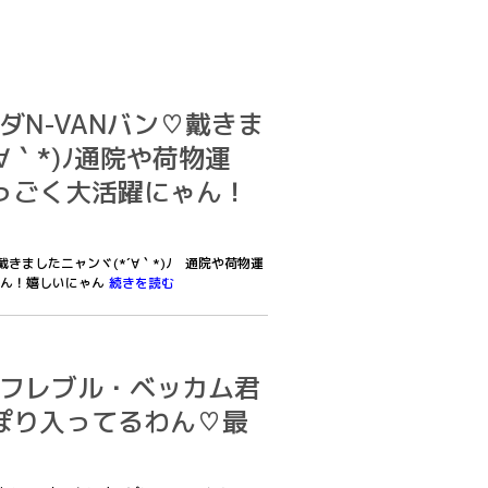
ホンダN-VANバン♡戴きま
∀｀*)ﾉ通院や荷物運
っごく大活躍にゃん！
ン♡戴きましたニャンヾ(*´∀｀*)ﾉ 通院や荷物運
ゃん！嬉しいにゃん
続きを読む
僕はフレブル・ベッカム君
ぽり入ってるわん♡最