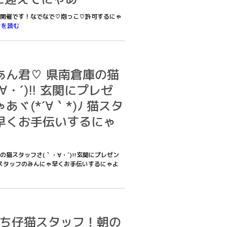
開催です！なでなで♡抱っこ♡許可するにゃ
きを読む
あん君♡ 県南倉庫の猫
・´)!! 玄関にプレゼ
ヾ(*´∀｀*)ﾉ 猫スタ
早くお手伝いするにゃ
猫スタッフさ(｀・∀・´)!!玄関にプレゼン
ﾉ猫スタッフのみんにゃ早くお手伝いするにゃよ
僕たち仔猫スタッフ！朝の