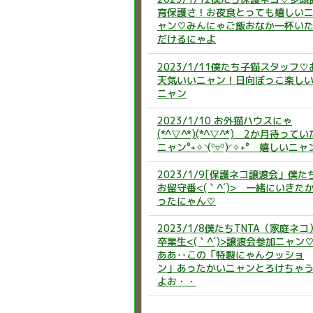
育保護さ！お夜食とっても嬉しい
ャン♡みんにゃご飯おなか一杯い
だけるにゃよ
2023/1/11僕たち子猫スタッフ♡
天気いいニャン！日向ぼっこ楽し
ニャン
2023/1/10 お外猫ハウスにゃ
(*^▽^*)(*^▽^*) 2か月待ってい
ニャン°˖✧◝(⁰▿⁰)◜✧˖° 嬉しいニャ
2023/1/9[保護ネコ譲渡会」僕た
お留守番<(｀^´)> 一緒にいきた
ったにゃん♡
2023/1/8僕たちTNTA（家庭ネコ
卒業生<(｀^´)>譲渡会参加ニャン
ああ‥この「特製にゃんクッショ
ン」あったかいニャンとろけちゃ
よお・・