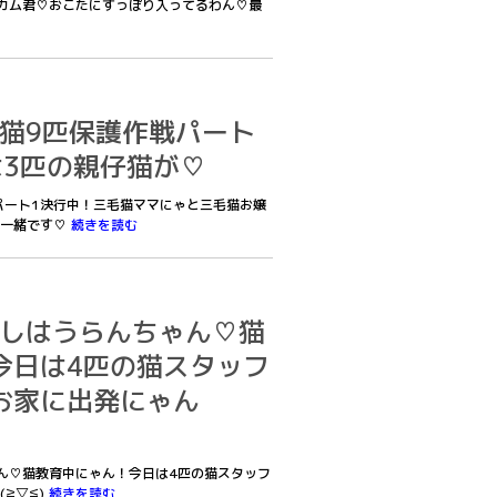
ベッカム君♡おこたにすっぽり入ってるわん♡最
お外猫9匹保護作戦パート
は3匹の親仔猫が♡
作戦パート1決行中！三毛猫ママにゃと三毛猫お嬢
も一緒です♡
続きを読む
あたしはうらんちゃん♡猫
今日は4匹の猫スタッフ
お家に出発にゃん
ちゃん♡猫教育中にゃん！今日は4匹の猫スタッフ
≧▽≦)
続きを読む