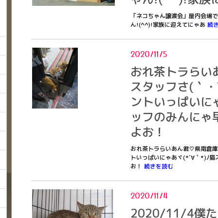
「ネコちゃん譲渡会」屋内会場で
ん!(^^)!家族に迎えてにゃあ
続
2020/11/5
おれ茶トラらい
スタッフさ(｀・∀
ントいっぱいにゃあ
ッフのみんにゃ
よお！
おれ茶トラらいあん君♡県南倉庫の
トいっぱいにゃあヾ(*´∀｀*)
お！
続きを読む
2020/11/4
2020/11/4