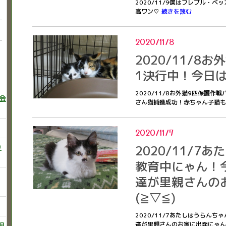
2020/11/9僕はフレブル・
高ワン♡
続きを読む
2020/11/8
2020/11/8
1決行中！今日
2020/11/8お外猫9匹保護
巻会
さん猫捕獲成功！赤ちゃん子猫
2020/11/7
2020/11/7
り
教育中にゃん！
達が里親さんの
(≧▽≦)
2020/11/7あたしはうらん
達が里親さんのお家に出発にゃん(
飼