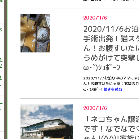
ニ
た
2020/11/6
2020/11/6
お
い
手術出発！猫ス
ん！お腹すいた
うめがけて突撃し
た
ω･`)ｼｮﾎﾞｰﾝ
ン
ち
2020/11/7お泊り中のママ
か
ん！お腹すいたにゃあ；玄関のご
ω･`)ｼｮﾎﾞｰﾝ
続きを読む
）
2020/11/6
♡
「ネコちゃん譲
う
です！なでなで
ゃん!(^^)!家