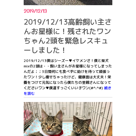
2019/12/13
2019/12/13高齢飼い主さ
んお星様に！残されたワン
ちゃん2頭を緊急レスキュ
ーしました！
2019/12/13僕はシーズー♥イケメンさ！僕と柴犬
mixの2頭は・・飼い主さんがお星様になってしまった
んだよ；；3日間何にも食べずに助けを待って頑張っ
たワン！少し痩せちゃったけど、健康面は大丈夫！栄
養をつけて元気になったら僕たちの里親さんになって
くださいワン♥僕達すっごくいい子ワン(#^.^#)
続き
を読む