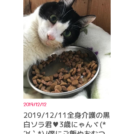
2019/12/12
2019/12/11全身介護の黒
白ソラ君♥3歳にゃんヾ(*
´∀｀*)ﾉ僕にご飯やおむつ