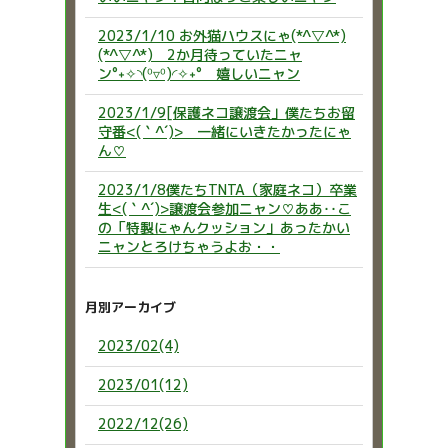
2023/1/10 お外猫ハウスにゃ(*^▽^*)
(*^▽^*) 2か月待っていたニャ
ン°˖✧◝(⁰▿⁰)◜✧˖° 嬉しいニャン
2023/1/9[保護ネコ譲渡会」僕たちお留
守番<(｀^´)> 一緒にいきたかったにゃ
ん♡
2023/1/8僕たちTNTA（家庭ネコ）卒業
生<(｀^´)>譲渡会参加ニャン♡ああ‥こ
の「特製にゃんクッション」あったかい
ニャンとろけちゃうよお・・
月別アーカイブ
2023/02(4)
2023/01(12)
2022/12(26)