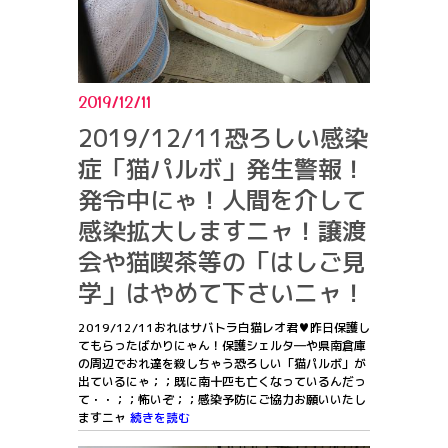
2019/12/11
2019/12/11恐ろしい感染
症「猫パルボ」発生警報！
発令中にゃ！人間を介して
感染拡大しますニャ！譲渡
会や猫喫茶等の「はしご見
学」はやめて下さいニャ！
2019/12/11おれはサバトラ白猫レオ君♥昨日保護し
てもらったばかりにゃん！保護シェルタ―や県南倉庫
の周辺でおれ達を殺しちゃう恐ろしい「猫パルボ」が
出ているにゃ；；既に南十匹も亡くなっているんだっ
て・・；；怖いぞ；；感染予防にご協力お願いいたし
ますニャ
続きを読む