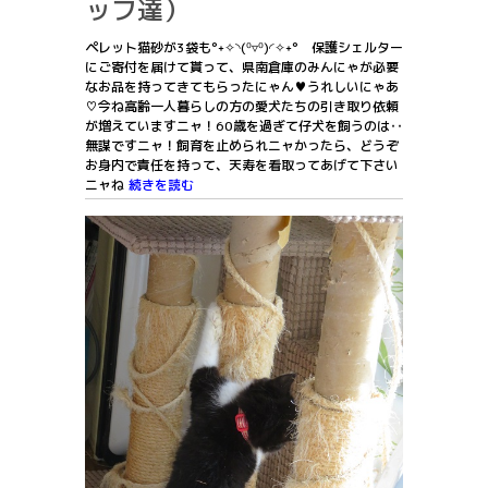
ッフ達）
ペレット猫砂が3袋も°˖✧◝(⁰▿⁰)◜✧˖° 保護シェルター
にご寄付を届けて貰って、県南倉庫のみんにゃが必要
なお品を持ってきてもらったにゃん♥うれしいにゃあ
♡今ね高齢一人暮らしの方の愛犬たちの引き取り依頼
が増えていますニャ！60歳を過ぎて仔犬を飼うのは‥
無謀ですニャ！飼育を止められニャかったら、どうぞ
お身内で責任を持って、天寿を看取ってあげて下さい
ニャね
続きを読む