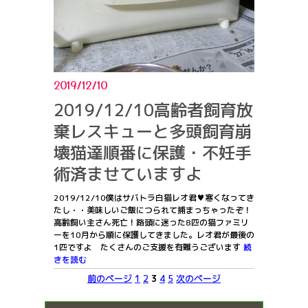
2019/12/10
2019/12/10高齢者飼育放
棄レスキューと多頭飼育崩
壊猫達順番に保護・不妊手
術済ませていますよ
2019/12/10僕はサバトラ白猫レオ君♥寒くなってき
たし・・美味しいご飯につられて捕まっちゃったぞ！
高齢飼い主さん死亡！路頭に迷った8匹の猫ファミリ
ーを10月から順に保護してきました。レオ君が最後の
1匹ですよ たくさんのご支援を有難うございます
続
きを読む
前のページ
1
2
3
4
5
次のページ