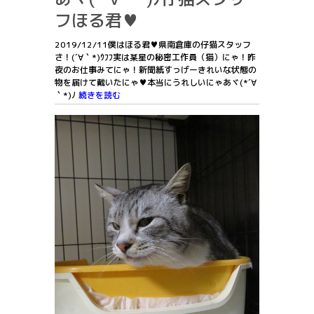
フほる君♥
2019/12/11僕はほる君♥県南倉庫の仔猫スタッフ
さ！(´∀｀*)ｳﾌﾌ実は某星の秘密工作員（猫）にゃ！昨
夜のお仕事みてにゃ！新聞紙すっげーきれいな状態の
物を届けて戴いたにゃ♥本当にうれしいにゃあヾ(*´∀
｀*)ﾉ
続きを読む