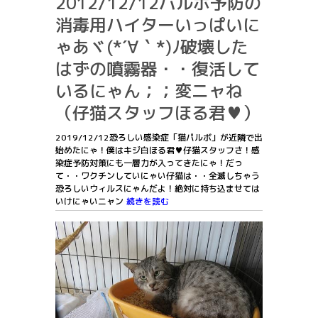
2012/12/12パルボ予防の
消毒用ハイターいっぱいに
ゃあヾ(*´∀｀*)ﾉ破壊した
はずの噴霧器・・復活して
いるにゃん；；変ニャね
（仔猫スタッフほる君♥）
2019/12/12恐ろしい感染症「猫パルボ」が近隣で出
始めたにゃ！僕はキジ白ほる君♥仔猫スタッフさ！感
染症予防対策にも一層力が入ってきたにゃ！だっ
て・・ワクチンしていにゃい仔猫は・・全滅しちゃう
恐ろしいウィルスにゃんだよ！絶対に持ち込ませては
いけにゃいニャン
続きを読む