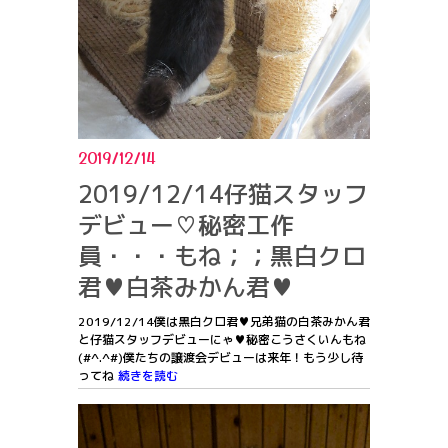
2019/12/14
2019/12/14仔猫スタッフ
デビュー♡秘密工作
員・・・もね；；黒白クロ
君♥白茶みかん君♥
2019/12/14僕は黒白クロ君♥兄弟猫の白茶みかん君
と仔猫スタッフデビューにゃ♥秘密こうさくいんもね
(#^.^#)僕たちの譲渡会デビューは来年！もう少し待
ってね
続きを読む