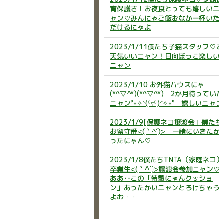
育保護さ！お夜食とっても嬉しい
ャン♡みんにゃご飯おなか一杯い
だけるにゃよ
2023/1/11僕たち子猫スタッフ♡
天気いいニャン！日向ぼっこ楽し
ニャン
2023/1/10 お外猫ハウスにゃ
(*^▽^*)(*^▽^*) 2か月待ってい
ニャン°˖✧◝(⁰▿⁰)◜✧˖° 嬉しいニャ
2023/1/9[保護ネコ譲渡会」僕た
お留守番<(｀^´)> 一緒にいきた
ったにゃん♡
2023/1/8僕たちTNTA（家庭ネコ
卒業生<(｀^´)>譲渡会参加ニャン
ああ‥この「特製にゃんクッショ
ン」あったかいニャンとろけちゃ
よお・・