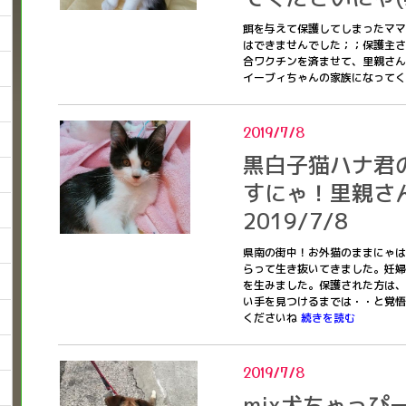
餌を与えて保護してしまったママ
はできませんでした；；保護主さ
合ワクチンを済ませて、里親さん
イーブィちゃんの家族になって
2019/7/8
黒白子猫ハナ君
すにゃ！里親さ
2019/7/8
県南の街中！お外猫のままにゃは
らって生き抜いてきました。妊婦
を生みました。保護された方は、
い手を見つけるまでは・・と覚悟
くださいね
続きを読む
2019/7/8
mix犬ちゃっぴ