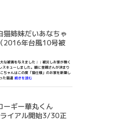
白猫姉妹だいあなちゃ
2016年台風10号被
に甚大な被害を与えました；；被災しお家が無く
レスキューしました。順に里親さんが決まり
こちゃんはこの度「猫仕様」のお家を新築し
なった猫達
続きを読む
コーギー華丸くん
4トライアル開始3/30正