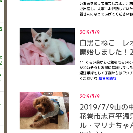
いお家を頼って来ましたよ。北国
ニ
で出産し、大事にお世話していた
た
親さんになってあげてください
お
2019/7/9
い
白黒こねこ レ
開始しました！20
た
ン
1年くらい前からご飯をもらいに
かわいそうとお家に保護しました
避妊手術をして子猫たちはワクチ
ち
くださいね
続きを読む
か
2019/7/9
）
♡
2019/7/9
う
花巻市志戸平温
ル・マリナちゃ