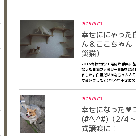
2019/7/11
幸せににゃった
ん＆ここちゃん（
災猫）
2016年秋台風10号は岩手県
なった白猫ファミリー8匹を緊急
ました。白猫だいあなちゃん＆こ
て貰いましたよ(#^.^#)幸せに
2019/7/11
幸せになった♥
(#^.^#)（2/
式譲渡に！