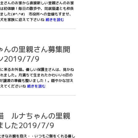
主さんのお家から直接新しい里親さんのお家
は初体験！毎日の散歩や、同居猫達とも仲良
した(#^.^#) 市役所への登録もすませ、
護犬を家族に迎えて下さいね
続きを読む
ゃんの里親さん募集開
019/7/9
に来るお外猫。優しい保護主さんは、見かね
れました。月満ちて生まれたかわいい6匹の
せ譲渡の準備も整いました！。穏やかな甘え
迎えてくださいね
続きを読む
猫 ルナちゃんの里親
た2019/7/9
大きなお腹を抱え・・いつもご飯をくれる優し