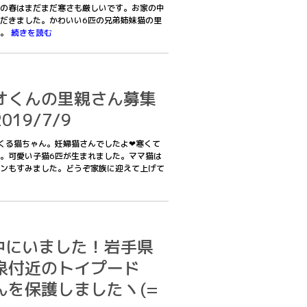
の春はまだまだ寒さも厳しいです。お家の中
だきました。かわいい6匹の兄弟姉妹猫の里
ね。
続きを読む
オくんの里親さん募集
19/7/9
くる猫ちゃん。妊婦猫さんでしたよ❤寒くて
。可愛い子猫6匹が生まれました。ママ猫は
ンもすみました。どうぞ家族に迎えて上げて
山の中にいました！岩手県
泉付近のトイプード
んを保護しましたヽ(=