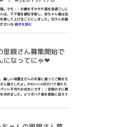
猫。でも・・お腹をすかせた猫を見過ごしに
んは、ママ猫を避妊手術し、赤ちゃん猫は混
を探して上げることにしました。甘えん坊猫
くださいね
続きを読む
の里親さん募集開始で
んになってにゃ❤
、優しい保護主さんのお家に通ってご飯をも
さん猫でしたよ。かわいい6匹のハナ君たち
ペット不可のお住まいです；；全部の子に貰
を決めました。どうぞハナ君を家族に迎えて
ーちゃんの里親さん募