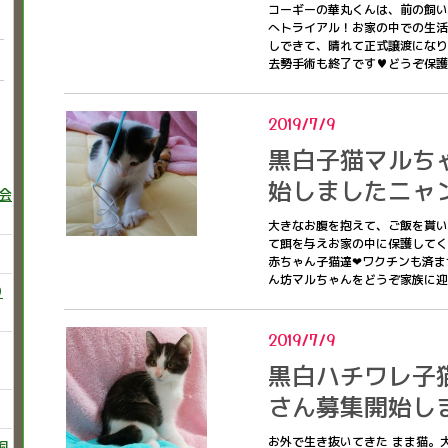
コーギーの華丸くんは、前の飼い
へトライアル！お家の中での生活
しできて、晴れて正式譲渡になりま
去勢手術も終了です♥どうぞ保
2019/7/9
黒白子猫マルち
始しましたニャン2
巻会
大きなお腹を抱えて、ご飯を貰い
て餌を与えお家の中に保護してく
赤ちゃん子猫達❤ワクチンも済ま
ん坊マルちゃんをどうぞ家族に
り
2019/7/9
黒白ハチワレ子
さん募集開始しまし
お外で生き抜いてきた まま猫。
飼