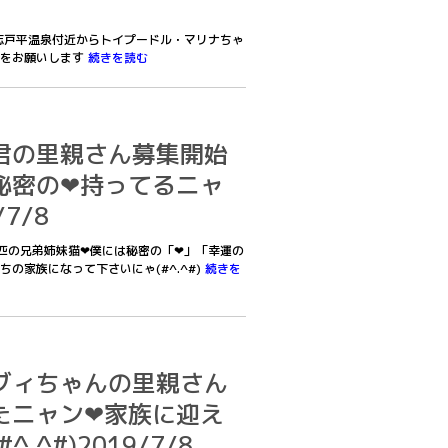
巻市志戸平温泉付近からトイプードル・マリナちゃ
絡をお願いします
続きを読む
君の里親さん募集開始
秘密の❤持ってるニャ
/7/8
匹の兄弟姉妹猫❤僕には秘密の「❤」「幸運の
の家族になって下さいにゃ(#^.^#)
続きを
ブィちゃんの里親さん
たニャン❤家族に迎え
.^#)2019/7/8