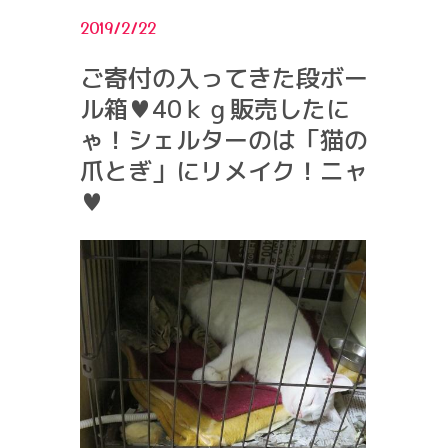
2019/2/22
ご寄付の入ってきた段ボー
ル箱♥40ｋｇ販売したに
ゃ！シェルターのは「猫の
爪とぎ」にリメイク！ニャ
♥