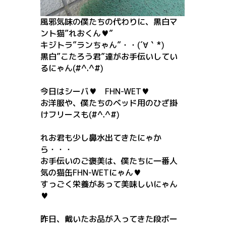
風邪気味の僕たちの代わりに、黒白マ
ント猫”れおくん♥”
キジトラ”ランちゃん”・・(´∀｀*)
黒白”こたろう君”達がお手伝いしてい
るにゃん(#^.^#)
今日はシーバ♥ FHN-WET♥
お洋服や、僕たちのベッド用のひざ掛
けフリースも(#^.^#)
れお君も少し鼻水出てきたにゃか
ら・・・
お手伝いのご褒美は、僕たちに一番人
気の猫缶FHN-WETにゃん♥
すっごく栄養があって美味しいにゃん
♥
昨日、戴いたお品が入ってきた段ボー