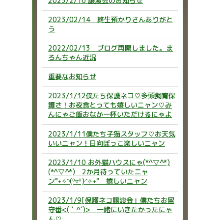
2023/2/16 譲渡会のお知らせ
2023/02/14 終生預かりさんありがと
う
2022/02/13 ブログ再開しました。ま
ろんちゃん近況
重要なお知らせ
2023/1/12僕たち保護ネコ♡多頭飼育保
護さ！お夜食とっても嬉しいニャン♡み
んにゃご飯おなか一杯いただけるにゃよ
2023/1/11僕たち子猫スタッフ♡お天気
いいニャン！日向ぼっこ楽しいニャン
2023/1/10 お外猫ハウスにゃ(*^▽^*)
(*^▽^*) 2か月待っていたニャ
ン°˖✧◝(⁰▿⁰)◜✧˖° 嬉しいニャン
2023/1/9[保護ネコ譲渡会」僕たちお留
守番<(｀^´)> 一緒にいきたかったにゃ
ん♡