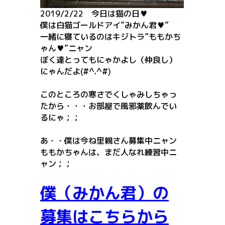
2019/2/22 今日は猫の日♥
僕は白猫ゴールドアイ”みかん君♥”
一緒に寝ているのはキジトラ”ももかち
ゃん♥”ニャン
ぼく達とってもにゃかよし（仲良し）
にゃんだよ(#^.^#)
このところの寒さでくしゃみしちゃっ
たから・・・お部屋で風邪薬飲んでい
るにゃ；；
あ・・僕は今ね里親さん募集中ニャン
ももかちゃんは、まだ人なれ練習中ニ
ャン；；
僕（みかん君）の
募集はこちらから