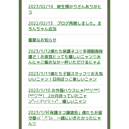
2023/02/14 終生預かりさんありがと
う
2022/02/13 ブログ再開しました。ま
ろんちゃん近況
重要なお知らせ
2023/1/12僕たち保護ネコ♡多頭飼育保
護さ！お夜食とっても嬉しいニャン♡み
んにゃご飯おなか一杯いただけるにゃよ
2023/1/11僕たち子猫スタッフ♡お天気
いいニャン！日向ぼっこ楽しいニャン
2023/1/10 お外猫ハウスにゃ(*^▽^*)
(*^▽^*) 2か月待っていたニャ
ン°˖✧◝(⁰▿⁰)◜✧˖° 嬉しいニャン
2023/1/9[保護ネコ譲渡会」僕たちお留
守番<(｀^´)> 一緒にいきたかったにゃ
ん♡