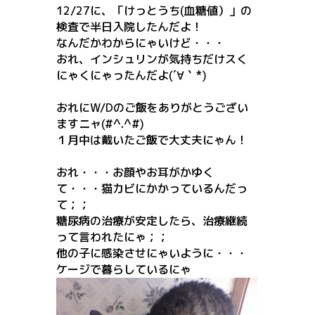
12/27に、「けっとうち(血糖値）」の
検査で半日入院したんだよ！
なんだかわからにゃいけど・・・
おれ、インシュリンが気持ちだけスく
にゃくにゃったんだよ(´∀｀*)
おれにW/Dのご飯をありがとうござい
ますニャ(#^.^#)
１月中は戴いたご飯で大丈夫にゃん！
おれ・・・お顔やお耳がかゆく
て・・・猫カビにかかっているんだっ
て；；
糖尿病の治療が安定したら、治療継続
って言われたにゃ；；
他の子に感染させにゃいように・・・
ケージで暮らしているにゃ