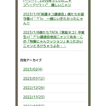
(*^▽^*) 2か月待っていたニャ
ン°˖✧◝(⁰▿⁰)◜✧˖° 嬉しいニャン
2023/1/9[保護ネコ譲渡会」僕たちお留
守番<(｀^´)> 一緒にいきたかったにゃ
ん♡
2023/1/8僕たちTNTA（家庭ネコ）卒業
生<(｀^´)>譲渡会参加ニャン♡ああ‥こ
の「特製にゃんクッション」あったかい
ニャンとろけちゃうよお・・
月別アーカイブ
2023/02(4)
2023/01(12)
2022/12(26)
2022/11(25)