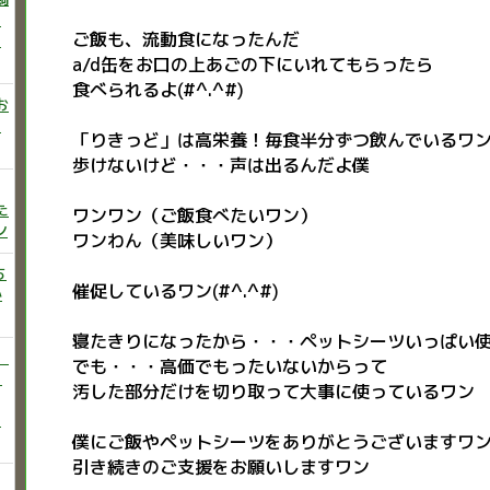
ニ
ご飯も、流動食になったんだ
た
a/d缶をお口の上あごの下にいれてもらったら
食べられるよ(#^.^#)
お
い
「りきっど」は高栄養！毎食半分ずつ飲んでいるワン(#
歩けないけど・・・声は出るんだよ僕
た
ワンワン（ご飯食べたいワン）
ン
ワンわん（美味しいワン）
ち
催促しているワン(#^.^#)
か
寝たきりになったから・・・ペットシーツいっぱい
）
でも・・・高価でもったいないからって
♡
汚した部分だけを切り取って大事に使っているワン
う
僕にご飯やペットシーツをありがとうございますワ
引き続きのご支援をお願いしますワン