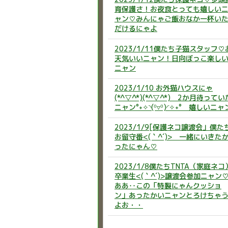
育保護さ！お夜食とっても嬉しい
ャン♡みんにゃご飯おなか一杯い
だけるにゃよ
2023/1/11僕たち子猫スタッフ♡
天気いいニャン！日向ぼっこ楽し
ニャン
2023/1/10 お外猫ハウスにゃ
(*^▽^*)(*^▽^*) 2か月待ってい
ニャン°˖✧◝(⁰▿⁰)◜✧˖° 嬉しいニャ
2023/1/9[保護ネコ譲渡会」僕た
お留守番<(｀^´)> 一緒にいきた
ったにゃん♡
2023/1/8僕たちTNTA（家庭ネコ
卒業生<(｀^´)>譲渡会参加ニャン
ああ‥この「特製にゃんクッショ
ン」あったかいニャンとろけちゃ
よお・・