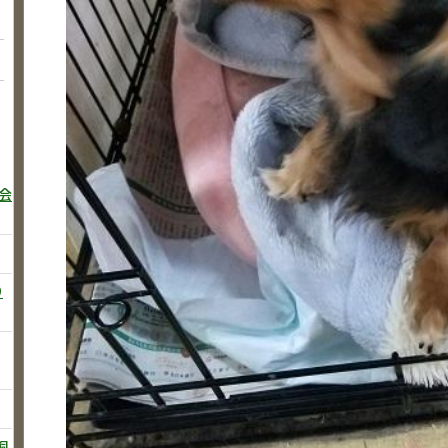
巻会
り
飼