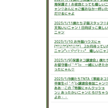
育保護さ！お夜食とっても嬉しい
ャン♡みんにゃご飯おなか一杯い
だけるにゃよ
2023/1/11僕たち子猫スタッフ♡
天気いいニャン！日向ぼっこ楽し
ニャン
2023/1/10 お外猫ハウスにゃ
(*^▽^*)(*^▽^*) 2か月待ってい
ニャン°˖✧◝(⁰▿⁰)◜✧˖° 嬉しいニャ
2023/1/9[保護ネコ譲渡会」僕た
お留守番<(｀^´)> 一緒にいきた
ったにゃん♡
2023/1/8僕たちTNTA（家庭ネコ
卒業生<(｀^´)>譲渡会参加ニャン
ああ‥この「特製にゃんクッショ
ン」あったかいニャンとろけちゃ
よお・・