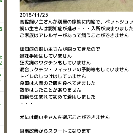
ニ
た
2018/11/25
高齢飼い主さんが別居の家族に内緒で、ペットショ
飼い主さんは認知症が進み・・・入所が決まりまし
お
い
ご家族はアレルギーがあって飼うことができません
認知症の飼い主さんが飼ってきたので
避妊手術はしていません
た
狂犬病のワクチンもしていません
ン
混合ワクチン・フィラリアの予防等もしていません
ち
トイレのしつけはしていません
か
食事は人間のご飯を食べてきました
散歩はしたことがありません
首輪も生まれて初めて着用しました
）
♡
・・・
う
犬には飼い主さんを選ぶことができません
食事改善からスタートになります