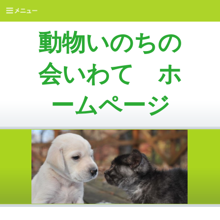
動物いのちの
会いわて ホ
ームページ