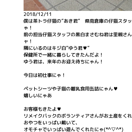
2018/12/11
僕は茶トラ仔猫の”あき君” 県南倉庫の仔猫スタ
ゃ！
前の担当仔猫スタッフの黒白まさむね君は里親さん
ャ！
隣にいるのはキジ白”ゆう君♥”
保健所で一緒に暮らしてきたんだよ！
ゆう君は、来年のお迎え待ちにゃん！
今日は初仕事にゃ！
ペットシーツや子猫の離乳食用缶詰にゃん♥
嬉しいにゃあ
お客様もきたよ♥
リメイクバックのボランティアさんがお土産をくれ
おやつをいっぱい戴いて、
オモチャでいっぱい遊んでくれたにゃ(*^▽^*)