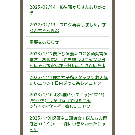
2023/02/14 終生預かりさんありがと
う
2022/02/13 ブログ再開しました。ま
ろんちゃん近況
重要なお知らせ
2023/1/12僕たち保護ネコ♡多頭飼育保
護さ！お夜食とっても嬉しいニャン♡み
んにゃご飯おなか一杯いただけるにゃよ
2023/1/11僕たち子猫スタッフ♡お天気
いいニャン！日向ぼっこ楽しいニャン
2023/1/10 お外猫ハウスにゃ(*^▽^*)
(*^▽^*) 2か月待っていたニャ
ン°˖✧◝(⁰▿⁰)◜✧˖° 嬉しいニャン
2023/1/9[保護ネコ譲渡会」僕たちお留
守番<(｀^´)> 一緒にいきたかったにゃ
ん♡