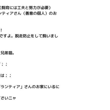
（飼育には工夫と努力が必要）
ンティアさん（善意の個人）のお
！
!ですよ。脱走防止をして飼いまし
ラ兄弟猫。
て；；
僕は；；
ボランティア」さんのお家にいるに
ださいニャ