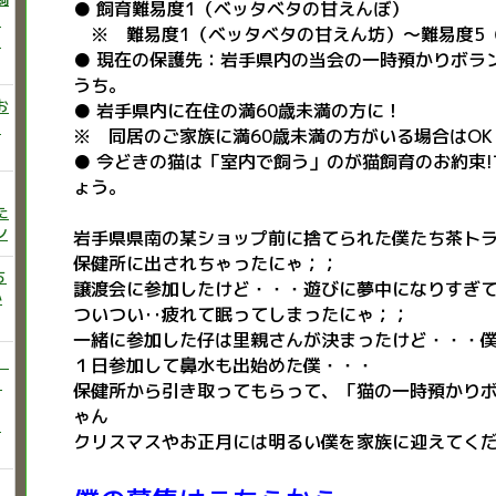
● 飼育難易度1（ベッタベタの甘えんぼ）
ニ
※ 難易度1（ベッタベタの甘えん坊）～難易度5
た
● 現在の保護先：岩手県内の当会の一時預かりボラ
うち。
お
● 岩手県内に在住の満60歳未満の方に！
い
※ 同居のご家族に満60歳未満の方がいる場合はOK
● 今どきの猫は「室内で飼う」のが猫飼育のお約束
ょう。
た
ン
岩手県県南の某ショップ前に捨てられた僕たち茶ト
保健所に出されちゃったにゃ；；
ち
譲渡会に参加したけど・・・遊びに夢中になりすぎ
か
ついつい‥疲れて眠ってしまったにゃ；；
一緒に参加した仔は里親さんが決まったけど・・・
）
１日参加して鼻水も出始めた僕・・・
♡
保健所から引き取ってもらって、「猫の一時預かり
ゃん
う
クリスマスやお正月には明るい僕を家族に迎えてく