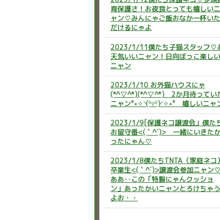
育保護さ！お夜食とっても嬉しい
ャン♡みんにゃご飯おなか一杯い
だけるにゃよ
2023/1/11僕たち子猫スタッフ♡
天気いいニャン！日向ぼっこ楽し
ニャン
2023/1/10 お外猫ハウスにゃ
(*^▽^*)(*^▽^*) 2か月待ってい
ニャン°˖✧◝(⁰▿⁰)◜✧˖° 嬉しいニャ
2023/1/9[保護ネコ譲渡会」僕た
お留守番<(｀^´)> 一緒にいきた
ったにゃん♡
2023/1/8僕たちTNTA（家庭ネコ
卒業生<(｀^´)>譲渡会参加ニャン
ああ‥この「特製にゃんクッショ
ン」あったかいニャンとろけちゃ
よお・・