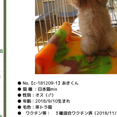
巻会
り
● No.【c-181209-1】あきくん
● 猫 種 ：日本猫mix
● 性別：オス（♂）
● 年齢：2018/9/10生まれ
● 毛色：茶トラ猫
● ワクチン等： ３種混合ワクチン済（2018/11/
飼