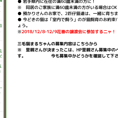
● 岩手県内に在住の満60歳未満の方に！
ニ
※ 同居のご家族に満60歳未満の方がいる場合はOK
た
● 預かりさんのお家で、2匹仔猫達は、一緒に育ち
● 今どきの猫は「室内で飼う」のが猫飼育のお約束
お
ょう。
い
※
2018/12/8-12/9花巻の譲渡会に参加するニャ！
三毛猫まるちゃんの募集内容はこちらから
※ 里親さんが決まったこは、HP里親さん募集中の
た
ン
す。 今も募集中かどうかを確認して下さ
ち
か
）
♡
う