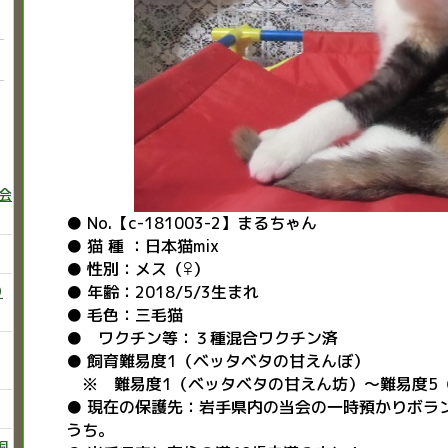
巻会
● No.【c-181003-2】まるちゃん
● 猫 種 ：日本猫mix
● 性別：メス（♀）
● 年齢：2018/5/3生まれ
り
● 毛色：三毛猫
● ワクチン等：３種混合ワクチン済
● 飼育難易度1（ベッタベタの甘えんぼ）
※ 難易度1（ベッタベタの甘えん坊）～難易度5
● 現在の保護先：岩手県内の当会の一時預かりボラ
うち。
飼