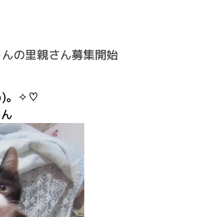
ちゃんの里親さん募集開始
)。✧♡
ゃん