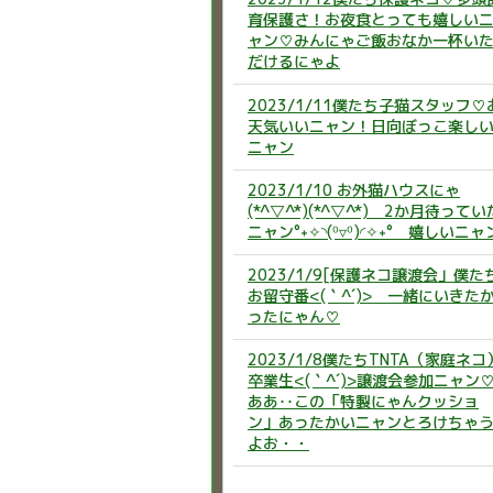
育保護さ！お夜食とっても嬉しい
ャン♡みんにゃご飯おなか一杯い
だけるにゃよ
2023/1/11僕たち子猫スタッフ♡
天気いいニャン！日向ぼっこ楽し
ニャン
2023/1/10 お外猫ハウスにゃ
(*^▽^*)(*^▽^*) 2か月待ってい
ニャン°˖✧◝(⁰▿⁰)◜✧˖° 嬉しいニャ
2023/1/9[保護ネコ譲渡会」僕た
お留守番<(｀^´)> 一緒にいきた
ったにゃん♡
2023/1/8僕たちTNTA（家庭ネコ
卒業生<(｀^´)>譲渡会参加ニャン
ああ‥この「特製にゃんクッショ
ン」あったかいニャンとろけちゃ
よお・・