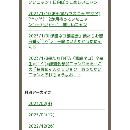
いいニャン！日向ぼっこ楽しいニャン
2023/1/10 お外猫ハウスにゃ(*^▽^*)
(*^▽^*) 2か月待っていたニャ
ン°˖✧◝(⁰▿⁰)◜✧˖° 嬉しいニャン
2023/1/9[保護ネコ譲渡会」僕たちお留
守番<(｀^´)> 一緒にいきたかったにゃ
ん♡
2023/1/8僕たちTNTA（家庭ネコ）卒業
生<(｀^´)>譲渡会参加ニャン♡ああ‥こ
の「特製にゃんクッション」あったかい
ニャンとろけちゃうよお・・
月別アーカイブ
2023/02(4)
2023/01(12)
2022/12(26)