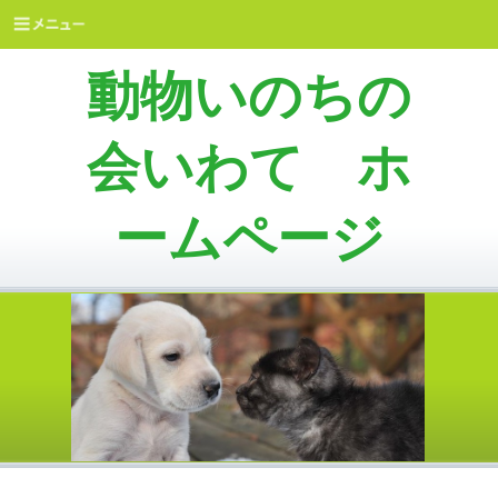
動物いのちの
会いわて ホ
ームページ