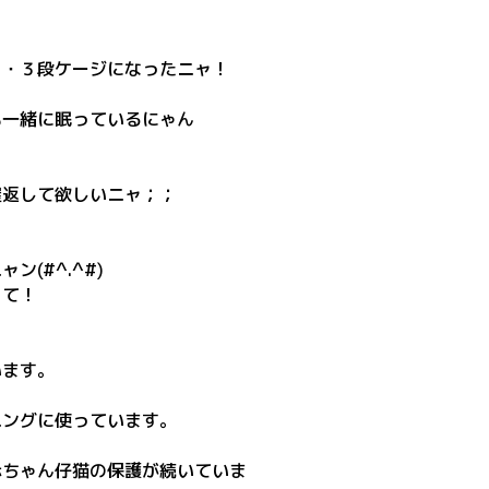
・・３段ケージになったニャ！
も一緒に眠っているにゃん
屋返して欲しいニャ；；
(#^.^#)
って！
います。
ニングに使っています。
赤ちゃん仔猫の保護が続いていま