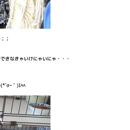
の；；
でできなきゃいけにゃいにゃ・・・
σｰ｀)ｴﾍﾍ