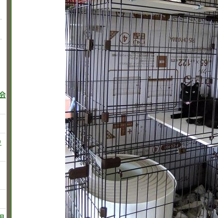
巻会
り
飼