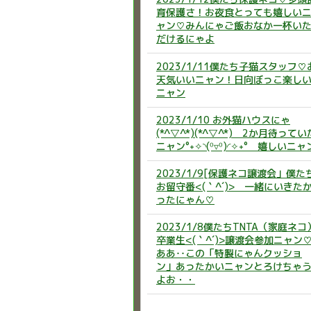
育保護さ！お夜食とっても嬉しい
ャン♡みんにゃご飯おなか一杯い
だけるにゃよ
2023/1/11僕たち子猫スタッフ♡
天気いいニャン！日向ぼっこ楽し
ニャン
2023/1/10 お外猫ハウスにゃ
(*^▽^*)(*^▽^*) 2か月待ってい
ニャン°˖✧◝(⁰▿⁰)◜✧˖° 嬉しいニャ
2023/1/9[保護ネコ譲渡会」僕た
お留守番<(｀^´)> 一緒にいきた
ったにゃん♡
2023/1/8僕たちTNTA（家庭ネコ
卒業生<(｀^´)>譲渡会参加ニャン
ああ‥この「特製にゃんクッショ
ン」あったかいニャンとろけちゃ
よお・・