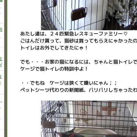
ニ
た
お
あたし達は、２４匹緊急レスキューファミリー♡
い
ごはんだけ貰って、猫砂は買ってもらえにゃかった
トイレはお外でしてきたにゃ！
た
でも・・・お家の猫になるには、ちゃんと猫トイレ
ン
ケージで猫トイレの特訓中よ！
ち
か
・・でもね ケージは狭くて嫌いにゃん；；
ペットシーツ代わりの新聞紙、バリバリしちゃったわ(*´
）
♡
う