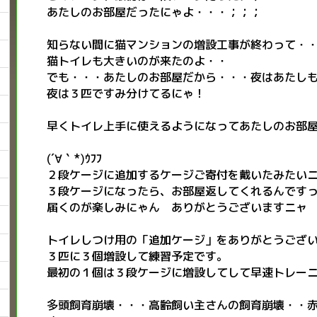
あたしのお部屋だったにゃよ・・・；；；
知らない間に猫マンションの増設工事が終わって・
猫トイレも大きいのが来たのよ・・
でも・・・あたしのお部屋だから・・・夜はあたし
夜は３匹ですみ分けてるにゃ！
早くトイレ上手に使えるようになってあたしのお部
(´∀｀*)ｳﾌﾌ
２段ケージに追加するケージご寄付を戴いたみたいニャン
３段ケージになったら、お部屋返してくれるんです
届くのが楽しみにゃん ありがとうございますニャ
トイレしつけ用の「追加ケージ」をありがとうござ
３匹に３個増設して練習予定です。
最初の１個は３段ケージに増設してして早速トレー
多頭飼育崩壊・・・高齢飼い主さんの飼育崩壊・・