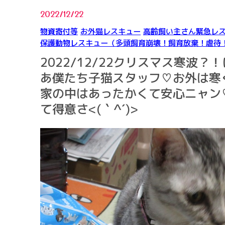
2022/12/22
物資寄付等
お外猫レスキュー
高齢飼い主さん緊急レ
保護動物レスキュー（多頭飼育崩壊！飼育放棄！虐待
2022/12/22クリスマス寒波？
あ僕たち子猫スタッフ♡お外は寒
家の中はあったかくて安心ニャン
て得意さ<(｀^´)>