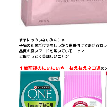
ままにゃのいないみんにゃ・・・
子猫の期間だけでもしっかり栄養付けてあげるねって(
品質の良いフードを戴いているニャン
ご飯すっごく美味しいニャン
１歳前後のにいにいや ねえねえネコ達
の