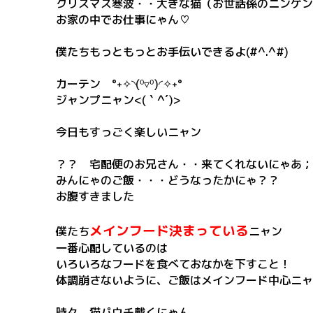
クリスマス寒波・・大きな猫（お世話係のニンゲン
お家の中でお仕事にゃん♡
僕たちもっともっとお手伝いできるよ(#^.^#)
カーテン °˖✧◝(⁰▿⁰)◜✧˖°
ジャンプニャン<(｀^´)>
今日もすっごく楽しいニャン
？？ 宅配便のお兄さん・・来てくれないにゃあ；
みんにゃのご飯・・・どうなったかにゃ？？
お腹すきました
メインフード決まっている
僕たち
ニャン
一番心配しているのは
いろいろなフードを食べておなかを下すこと！
体調崩さないように、ご飯はメインフード中心ニャ
時々 猫パウチ戴くにゃん