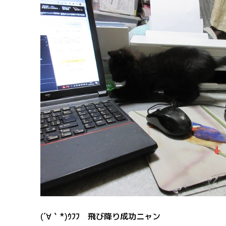
(´∀｀*)ｳﾌﾌ 飛び降り成功ニャン