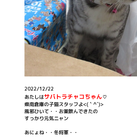
2022/12/22
サバトラチャコちゃん
あたしは
♡
県南倉庫の子猫スタッフよ<(｀^´)>
風邪ひいて・・お薬飲んできたの
すっかり元気ニャン
あにょね・・冬将軍・・