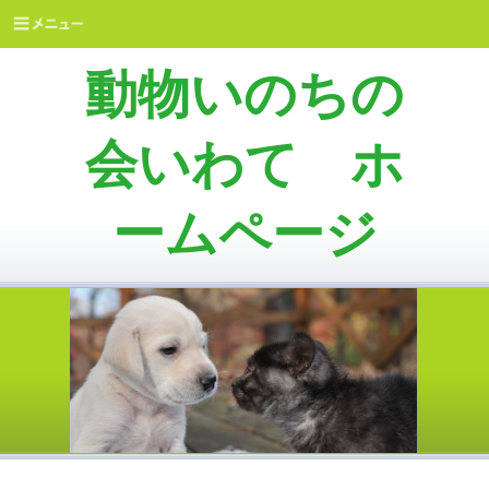
動物いのちの
会いわて ホ
ームページ