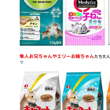
隼人お兄ちゃんやエリーお姉ちゃん
たち大人
♡