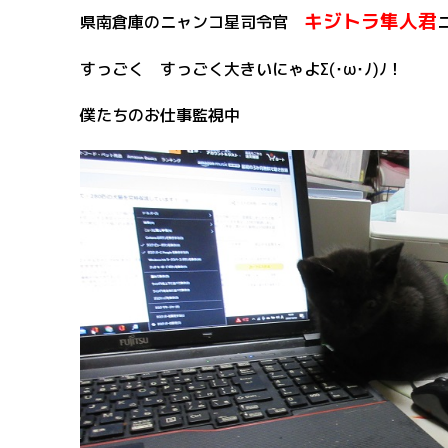
キジトラ隼人君
県南倉庫のニャンコ星司令官
すっごく すっごく大きいにゃよΣ(･ω･ﾉ)ﾉ！
僕たちのお仕事監視中