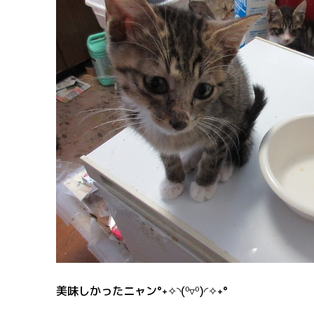
美味しかったニャン°˖✧◝(⁰▿⁰)◜✧˖°