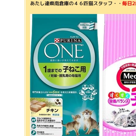
あたし達県南倉庫の４６匹猫スタッフ・・
毎日2