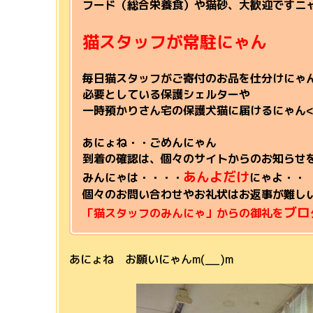
フード（総合栄養食）や猫砂、大歓迎ですニ
猫スタッフが常駐にゃん
毎日猫スタッフがご寄付のお品を仕分けにゃ
必要としている保護シェルターや
一時預かりさん宅の保護犬猫に届けるにゃん<(｀
あにょね・・ごめんにゃん
到着の確認は、個々のサイトからのお知らせ
あんよだけ
みんにゃは・・・・
にゃよ・・
個々のお問い合わせやお礼状はお返事が難しい
ブロ
「猫スタッフのみんにゃ」からの御礼を
あにょね お願いにゃんm(__)m