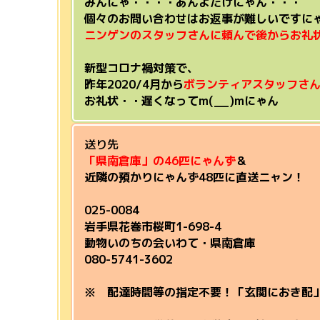
みんにゃ・・・・あんよだけにゃん・・・
個々のお問い合わせはお返事が難しいですにゃ；
ニンゲンのスタッフさんに頼んで後からお礼
新型コロナ禍対策で、
昨年2020/4月から
ボランティアスタッフさ
お礼状・・遅くなってm(__)mにゃん
送り先
「県南倉庫」の46匹にゃんず
＆
近隣の預かりにゃんず48匹に直送ニャン！
025-0084
岩手県花巻市桜町1-698-4
動物いのちの会いわて・県南倉庫
080-5741-3602
※ 配達時間等の指定不要！「玄関におき配」