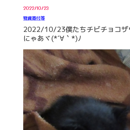
2022/10/23
物資寄付等
2022/10/23僕たちチビチョ
にゃあヾ(*´∀｀*)ﾉ