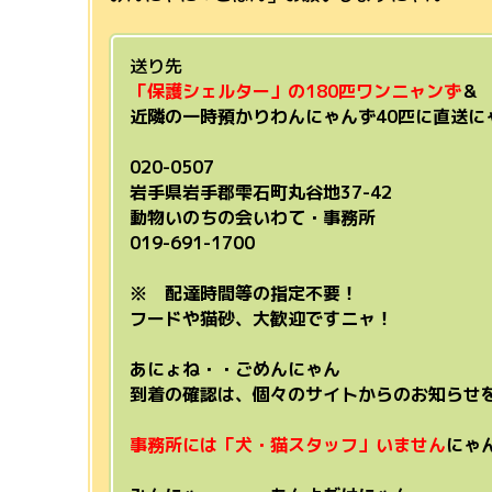
送り先
「保護シェルター」の180匹ワンニャンず
＆
近隣の一時預かりわんにゃんず40匹に直送に
020-0507
岩手県岩手郡雫石町丸谷地37-42
動物いのちの会いわて・事務所
019-691-1700
※ 配達時間等の指定不要！
フードや猫砂、大歓迎ですニャ！
あにょね・・ごめんにゃん
到着の確認は、個々のサイトからのお知らせ
事務所には「犬・猫スタッフ」いません
にゃ