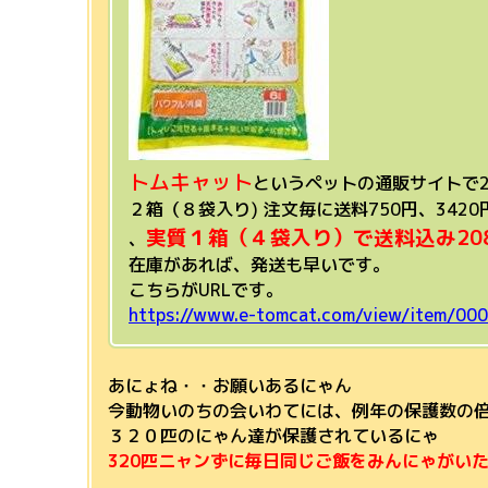
トムキャット
というペットの通販サイト
で
２箱（８袋入り) 注文毎に送料750円、3420
実質１箱（４袋入り）で送料込み2
0
、
在庫があれば、発送も早いです。
こちらがURLです。
https://www.e-tomcat.com/view/item/0
あにょね・・お願いあるにゃん
今動物いのちの会いわてには、例年の保護数の
３２０匹のにゃん達が保護されているにゃ
320匹ニャンずに毎日同じご飯をみんにゃがい