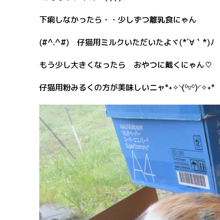
下痢しなかったら・・少しずつ離乳食にゃん
(#^.^#) 仔猫用ミルクいただいたよヾ(*´∀｀*)ﾉ
もう少し大きくなったら おやつに戴くにゃん♡
仔猫用粉みるくの方が美味しいニャ°˖✧◝(⁰▿⁰)◜✧˖°