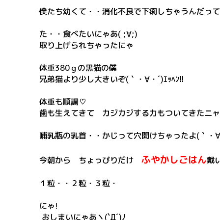
僕たち幼くて・・消化不良で下痢しちゃうんだって
た・・食べたいにゃあ( ;∀;)
取り上げられちゃったにゃ
体重380ｇの黒猫の僕
兄弟猫より少し大きいぞ(｀・∀・´)ｴｯﾍﾝ!!
体重も順調♡
歯も生えてきて カジカジする力もついてきたニャ
哺乳瓶の乳首・・かじって穴開けちゃったよ(｀・∀・´)
ふやかしごはん
今朝から ちょっぴりだけ
戴い
１粒・・２粒・３粒・
にゃ!
おしまいにゃあヽ(`Д´)ﾉ