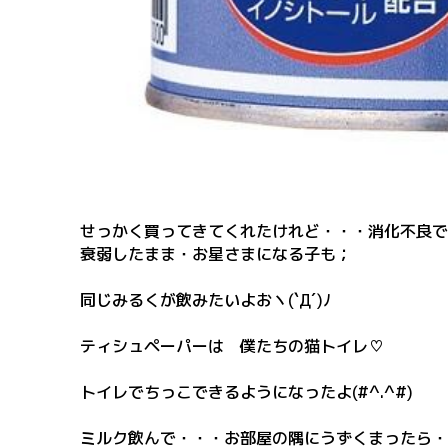
せっかく買ってきてくれたけれど・・・消化不良で
衰弱したまま・お星さまになる子も；
同じみるくが飲みたいよおヽ(`Д´)ﾉ
ティシュペーパーは 僕たちの猫トイレ♡
トイレでちっこできるようになったよ(#^.^#)
ミルク飲んで・・・お部屋の隅にうずくまったら・