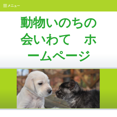
動物いのちの
会いわて ホ
ームページ