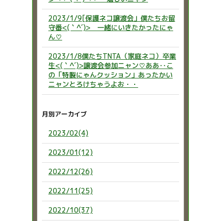
2023/1/9[保護ネコ譲渡会」僕たちお留
守番<(｀^´)> 一緒にいきたかったにゃ
ん♡
2023/1/8僕たちTNTA（家庭ネコ）卒業
生<(｀^´)>譲渡会参加ニャン♡ああ‥こ
の「特製にゃんクッション」あったかい
ニャンとろけちゃうよお・・
月別アーカイブ
2023/02(4)
2023/01(12)
2022/12(26)
2022/11(25)
2022/10(37)