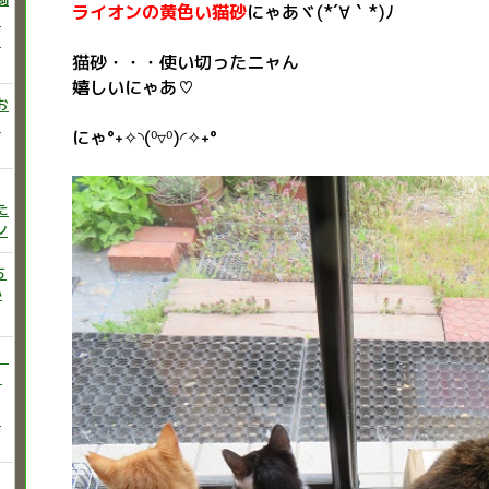
ライオンの黄色い猫砂
にゃあヾ(*´∀｀*)ﾉ
ニ
た
猫砂・・・使い切ったニャん
嬉しいにゃあ♡
お
い
にゃ°˖✧◝(⁰▿⁰)◜✧˖°
た
ン
ち
か
）
♡
う