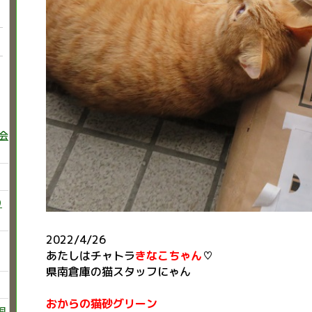
巻会
り
2022/4/26
あたしはチャトラ
きなこちゃん
♡
県南倉庫の猫スタッフにゃん
おからの猫砂グリーン
飼