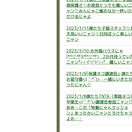
育保護さ！お夜食とっても嬉しい
ャン♡みんにゃご飯おなか一杯い
だけるにゃよ
2023/1/11僕たち子猫スタッフ♡
天気いいニャン！日向ぼっこ楽し
ニャン
2023/1/10 お外猫ハウスにゃ
(*^▽^*)(*^▽^*) 2か月待ってい
ニャン°˖✧◝(⁰▿⁰)◜✧˖° 嬉しいニャ
2023/1/9[保護ネコ譲渡会」僕た
お留守番<(｀^´)> 一緒にいきた
ったにゃん♡
2023/1/8僕たちTNTA（家庭ネコ
卒業生<(｀^´)>譲渡会参加ニャン
ああ‥この「特製にゃんクッショ
ン」あったかいニャンとろけちゃ
よお・・