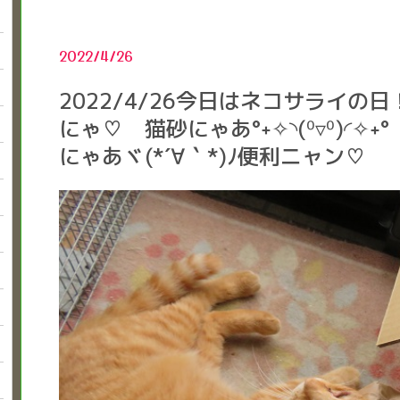
2022/4/26
2022/4/26今日はネコサライ
にゃ♡ 猫砂にゃあ°˖✧◝(⁰▿⁰)◜
にゃあヾ(*´∀｀*)ﾉ便利ニャン♡