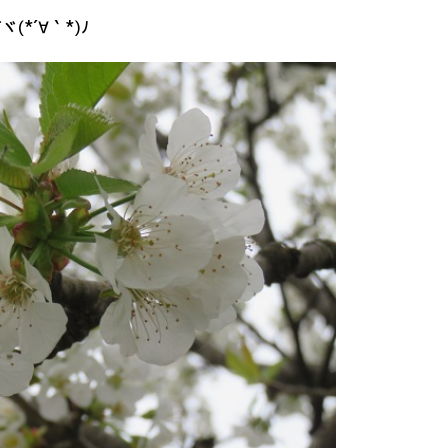
*´∀｀*)ﾉ