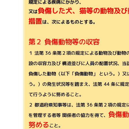
規定による疾病にかかり、
負傷した犬、猫等の動物及び
又は
措置
は、次によるものとする。
第２ 負傷動物等の収容
１ 法第 36 条第２項の規定による動物及び動
設の収容力及び 構造並びに人員の配置状況、当
負傷した動物（以下「負傷動物」 という。）又
う。）の発生状況等を踏まえ、法第 44 条に規
て行うように努めること。
２ 都道府県知事等は、法第 36 条第２項の規
負傷動
を管理する者等 関係者の協力を得て、
努める
こと。