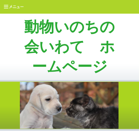
動物いのちの
会いわて ホ
ームページ