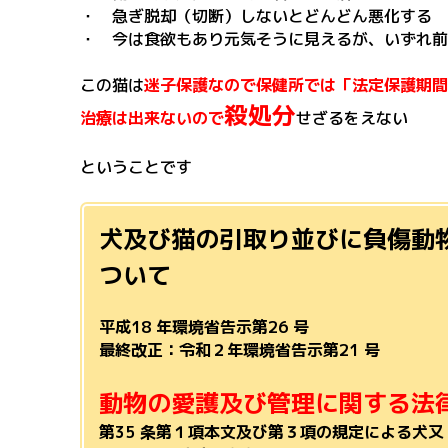
・ 急ぎ脱却（切断）しないとどんどん悪化する
・ 今は食欲もあり元気そうに見えるが、いずれ前
この猫は
迷子保護なので保健所では「法定保護期間
殺処分
治療は
出来ないので
せざるをえない
ということです
犬及び猫の引取り並びに負傷動
ついて
平成18 年環境省告示第26 号
最終改正：令和２年環境省告示第21 号
動物の愛護及び管理に関する法
第35 条第１項本文及び第３項の規定による犬又