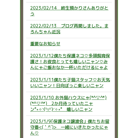
2023/02/14 終生預かりさんありがと
う
2022/02/13 ブログ再開しました。ま
ろんちゃん近況
重要なお知らせ
2023/1/12僕たち保護ネコ♡多頭飼育保
護さ！お夜食とっても嬉しいニャン♡み
んにゃご飯おなか一杯いただけるにゃよ
2023/1/11僕たち子猫スタッフ♡お天気
いいニャン！日向ぼっこ楽しいニャン
2023/1/10 お外猫ハウスにゃ(*^▽^*)
(*^▽^*) 2か月待っていたニャ
ン°˖✧◝(⁰▿⁰)◜✧˖° 嬉しいニャン
2023/1/9[保護ネコ譲渡会」僕たちお留
守番<(｀^´)> 一緒にいきたかったにゃ
ん♡