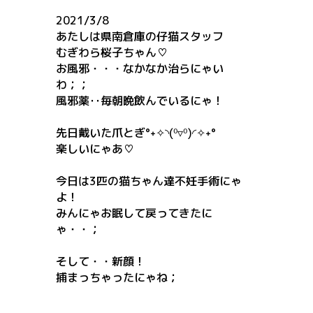
2021/3/8
あたしは県南倉庫の仔猫スタッフ
むぎわら桜子ちゃん♡
お風邪・・・なかなか治らにゃい
わ；；
風邪薬‥毎朝晩飲んでいるにゃ！
先日戴いた爪とぎ°˖✧◝(⁰▿⁰)◜✧˖°
楽しいにゃあ♡
今日は3匹の猫ちゃん達不妊手術にゃ
よ！
みんにゃお眠して戻ってきたに
ゃ・・；
そして・・新顔！
捕まっちゃったにゃね；