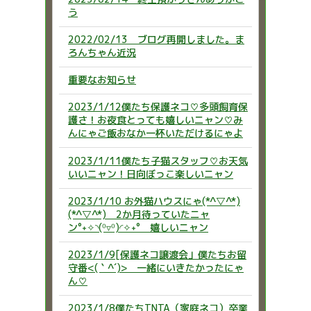
う
2022/02/13 ブログ再開しました。ま
ろんちゃん近況
重要なお知らせ
2023/1/12僕たち保護ネコ♡多頭飼育保
護さ！お夜食とっても嬉しいニャン♡み
んにゃご飯おなか一杯いただけるにゃよ
2023/1/11僕たち子猫スタッフ♡お天気
いいニャン！日向ぼっこ楽しいニャン
2023/1/10 お外猫ハウスにゃ(*^▽^*)
(*^▽^*) 2か月待っていたニャ
ン°˖✧◝(⁰▿⁰)◜✧˖° 嬉しいニャン
2023/1/9[保護ネコ譲渡会」僕たちお留
守番<(｀^´)> 一緒にいきたかったにゃ
ん♡
2023/1/8僕たちTNTA（家庭ネコ）卒業