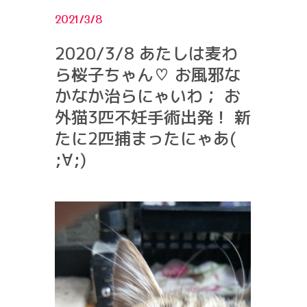
2021/3/8
2020/3/8 あたしは麦わ
ら桜子ちゃん♡ お風邪な
かなか治らにゃいわ； お
外猫3匹不妊手術出発！ 新
たに2匹捕まったにゃあ(
;∀;)