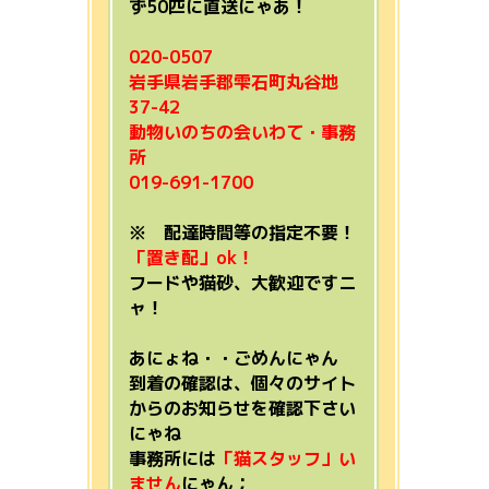
ず50匹に直送にゃあ！
020-0507
岩手県岩手郡雫石町丸谷地
37-42
動物いのちの会いわて・事務
所
019-691-1700
※ 配達時間等の指定不要！
「置き配」ok！
フードや猫砂、大歓迎ですニ
ャ！
あにょね・・ごめんにゃん
到着の確認は、個々のサイト
からのお知らせを確認下さい
にゃね
事務所には
「猫スタッフ」い
ません
にゃん；