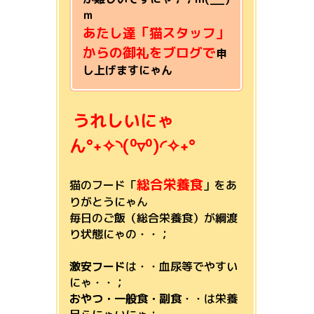
ｍ
あたし達「猫スタッフ」
からの御礼をブログで
申
し上げますにゃん
うれしいにゃ
ん°˖✧◝(⁰▿⁰)◜✧˖°
総合栄養食
猫のフード「
」をあ
りがとうにゃん
毎日のご飯（総合栄養食）が綱渡
り状態にゃの・・；
激安フード
は・・血尿等でやすい
にゃ・・；
おやつ・一般食・副食
・・は栄養