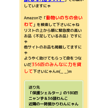
していますにゃ
動物いのちの会い
Amazonで「
わて
」を検索して下さいにゃね
リストの上から順に緊急度の高い
お品（不足しているお品）ですに
ゃ
他サイトのお品も掲載してますに
ゃ
ようやく助けてもらって命をつな
356匹のみんなに力を貸
いだ
して
下さいにゃんm(_ _)m
送り先
「保護シェルター」の180匹
ニャンず＆36頭わんこ
近隣の一時預かりわんにゃん