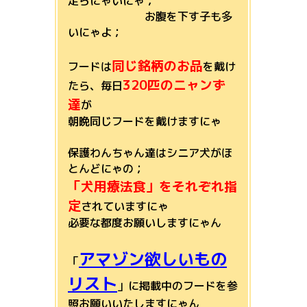
足らにゃいにゃ；
お腹を下す子も多
いにゃよ；
同じ銘柄のお品
フードは
を戴け
320匹のニャンず
たら、毎日
達
が
朝晩同じフードを戴けますにゃ
保護わんちゃん達はシニア犬がほ
とんどにゃの；
「犬用療法食」をそれぞれ指
定
されていますにゃ
必要な都度お願いしますにゃん
アマゾン欲しいもの
「
リスト
」に掲載中のフードを参
照お願いいたしますにゃん