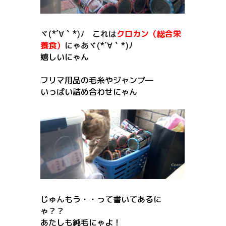
ヾ(*´∀｀*)ﾉ これは
クロカン（総合栄
養食）
にゃあヾ(*´∀｀*)ﾉ
嬉しいにゃん
フリマ用品の毛糸やジャンプ―
いっぱい詰め合わせにゃん
じゅんもう・・って書いてあるに
ゃ？？
あたしも純毛にゃよ！