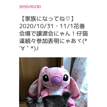
2020/10/30
【家族になってね♡】
2020/10/31・11/1花巻
会場で譲渡会にゃん！仔猫
達続々参加表明にゃあヾ(*
´∀｀*)ﾉ