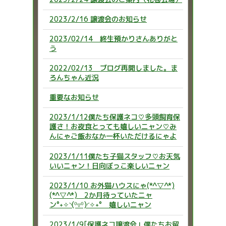
2023/2/16 譲渡会のお知らせ
2023/02/14 終生預かりさんありがと
う
2022/02/13 ブログ再開しました。ま
ろんちゃん近況
重要なお知らせ
2023/1/12僕たち保護ネコ♡多頭飼育保
護さ！お夜食とっても嬉しいニャン♡み
んにゃご飯おなか一杯いただけるにゃよ
2023/1/11僕たち子猫スタッフ♡お天気
いいニャン！日向ぼっこ楽しいニャン
2023/1/10 お外猫ハウスにゃ(*^▽^*)
(*^▽^*) 2か月待っていたニャ
ン°˖✧◝(⁰▿⁰)◜✧˖° 嬉しいニャン
2023/1/9[保護ネコ譲渡会」僕たちお留