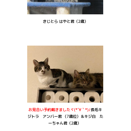
きじとら はやと君（2歳）
お見合い予約戴きましたヾ(*´∀｀*)ﾉ
長毛キ
ジトラ アンバー君 （7歳位）＆
キジ白 た
ーちゃん君（2歳）