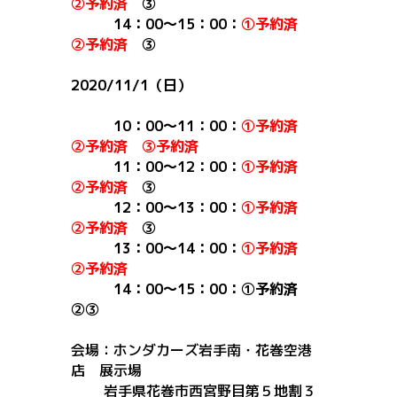
②予約済
③
1
4：00～15：00
：
①
予約済
②予約済
③
2020/11/1（日）
10：00～11：00：
①予約済
②予約済 ③予約済
11：00～12：00：
①
予約済
②
予約済
③
12：00～13：00：
①
予約済
②
予約済
③
13：00～14：00
：
①予約済
②予約済
1
4：00～15：00
：
①
予約済
②③
会場：ホンダカーズ岩手南・花巻空港
店 展示場
岩手県花巻市
西宮野目第５地割３