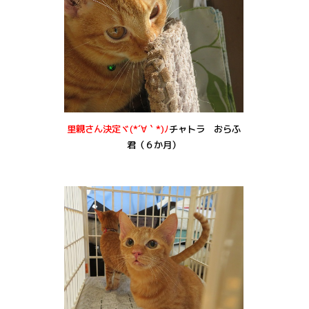
里親さん決定ヾ(*´∀｀*)ﾉ
チャトラ おらふ
君（６か月）