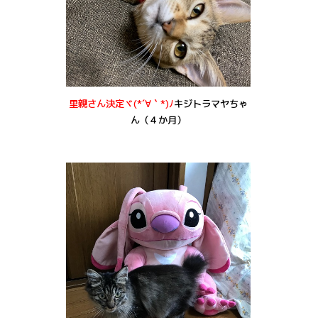
里親さん決定ヾ(*´∀｀*)ﾉ
キジトラマヤちゃ
ん（４か月）