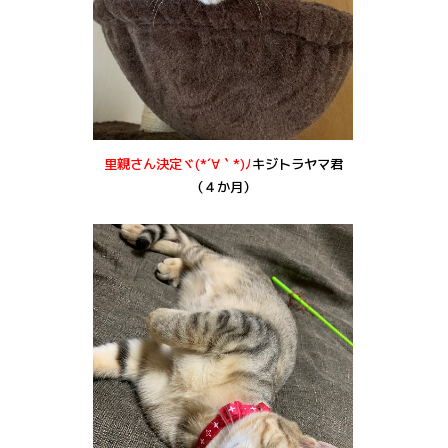
里親さん決定ヾ(*´∀｀*)ﾉ
キジトラヤマ君
（４か月）