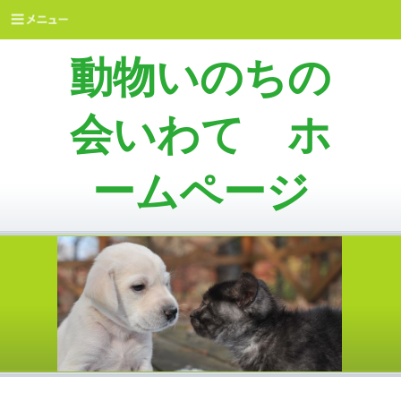
動物いのちの
会いわて ホ
ームページ