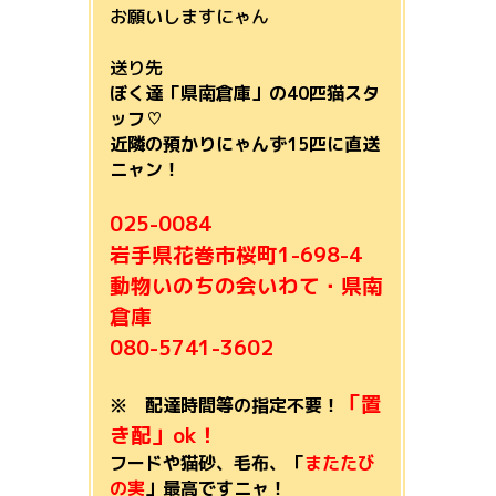
お願いしますにゃん
送り先
ぼく達
「県南倉庫」の40匹猫スタ
ッフ♡
近隣の預かりにゃんず15匹に直送
ニャン！
025-0084
岩手県花巻市桜町1-698-4
動物いのちの会いわて・県南
倉庫
080-5741-3602
「置
※ 配達時間等の指定不要！
き配」ok！
フードや猫砂、毛布、「
またたび
の実
」最高ですニャ！