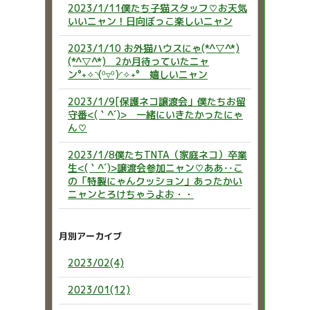
2023/1/11僕たち子猫スタッフ♡お天気
いいニャン！日向ぼっこ楽しいニャン
2023/1/10 お外猫ハウスにゃ(*^▽^*)
(*^▽^*) 2か月待っていたニャ
ン°˖✧◝(⁰▿⁰)◜✧˖° 嬉しいニャン
2023/1/9[保護ネコ譲渡会」僕たちお留
守番<(｀^´)> 一緒にいきたかったにゃ
ん♡
2023/1/8僕たちTNTA（家庭ネコ）卒業
生<(｀^´)>譲渡会参加ニャン♡ああ‥こ
の「特製にゃんクッション」あったかい
ニャンとろけちゃうよお・・
月別アーカイブ
2023/02(4)
2023/01(12)