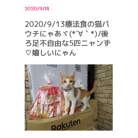
2020/9/14
2020/9/13療法食の猫パ
ウチにゃあヾ(*´∀｀*)ﾉ後
ろ足不自由な5匹ニャンず
♡嬉しいにゃん