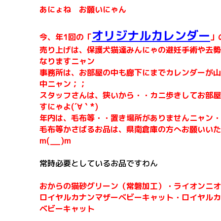
あにょね お願いにゃん
オリジナルカレンダー
今、年1回の「
」
売り上げは、保護犬猫達みんにゃの避妊手術や去勢
なりますニャン
事務所は、お部屋の中も廊下にまでカレンダーが山
中ニャン；；
スタッフさんは、狭いから・・カニ歩きしてお部屋
すにゃよ(´∀｀*)
年内は、毛布等・・置き場所がありませんニャン・
毛布等かさばるお品は、県南倉庫の方へお願いいた
m(__)m
常時必要としているお品ですわん
おからの猫砂グリーン（常磐加工）・ライオンニオ
ロイヤルカナンマザーベビーキャット・
ロイヤルカナ
ベビーキャット