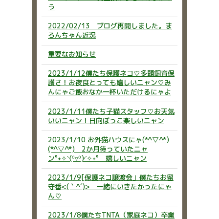
う
2022/02/13 ブログ再開しました。ま
ろんちゃん近況
重要なお知らせ
2023/1/12僕たち保護ネコ♡多頭飼育保
護さ！お夜食とっても嬉しいニャン♡み
んにゃご飯おなか一杯いただけるにゃよ
2023/1/11僕たち子猫スタッフ♡お天気
いいニャン！日向ぼっこ楽しいニャン
2023/1/10 お外猫ハウスにゃ(*^▽^*)
(*^▽^*) 2か月待っていたニャ
ン°˖✧◝(⁰▿⁰)◜✧˖° 嬉しいニャン
2023/1/9[保護ネコ譲渡会」僕たちお留
守番<(｀^´)> 一緒にいきたかったにゃ
ん♡
2023/1/8僕たちTNTA（家庭ネコ）卒業