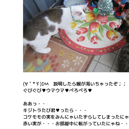
(∀｀*ゞ)ｴﾍﾍ 説明したら喉が渇いちゃったぞ；；
ぐびぐび♥ウマウマ♥ぺろぺろ♥
ああっ・・
キジトラたび君♥ったら・・・
コケモモの実をみんにゃいたずらしてしまったにゃ
赤い実が・・・お部屋中に転がっていたにゃね・・