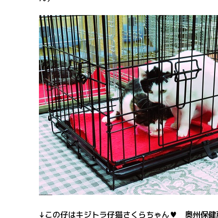
↓この仔はキジトラ仔猫さくらちゃん♥ 奥州保健