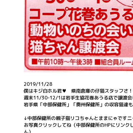
2019/11/28
僕はキジ白ホル君♥ 県南倉庫の仔猫スタッフさ！
週末11/30-12/1は岩手生協花巻あうる店で譲渡
岩手県「中部保健所」「奥州保健所」の収容猫達も
↓中部保健所の親子猫リコちゃんとままにゃですニ
お写真クリックしてね（中部保健所のHPにリンク
ん）