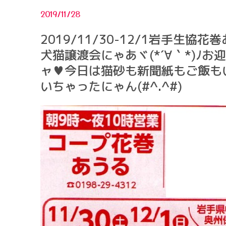
2019/11/28
2019/11/30-12/1岩手生協
犬猫譲渡会にゃあヾ(*´∀｀*)ﾉお
ャ♥今日は猫砂も新聞紙もご飯も
いちゃったにゃん(#^.^#)