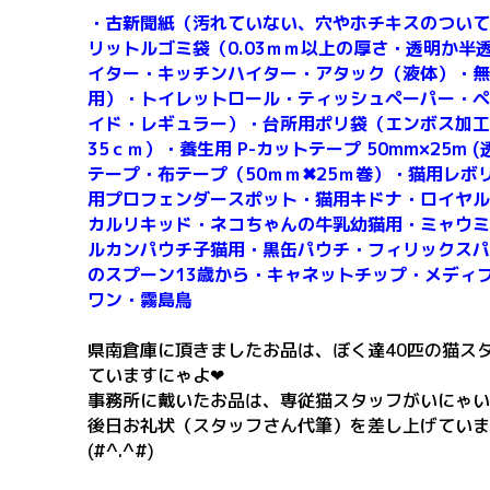
・古新聞紙（汚れていない、穴やホチキスのついて
リットルゴミ袋（0.03ｍｍ以上の厚さ・透明か半
イター・キッチンハイター・アタック（液体）・無
用）・トイレットロール・ティッシュペーパー・ペ
イド・レギュラー）・台所用ポリ袋（エンボス加工
35ｃｍ）・
養生用 P-カットテープ 50mm×25m (
テープ・布テープ（50ｍｍ✖25ｍ巻）・猫用レボ
用プロフェンダースポット・猫用キドナ・ロイヤル
カルリキッド・ネコちゃんの牛乳幼猫用・ミャウミ
ルカンパウチ子猫用・黒缶パウチ・フィリックスパ
のスプーン13歳から・キャネットチップ・メディ
ワン・霧島鳥
県南倉庫に頂きましたお品は、ぼく達40匹の猫ス
ていますにゃよ❤
事務所に戴いたお品は、専従猫スタッフがいにゃい
後日お礼状（スタッフさん代筆）を差し上げていま
(#^.^#)