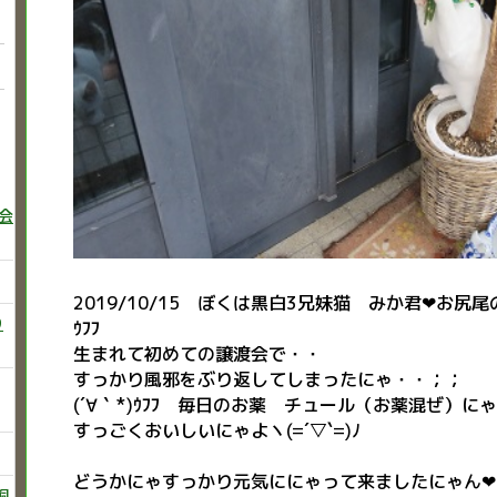
巻会
2019/10/15 ぼくは黒白3兄妹猫 みか君❤お尻尾
り
ｳﾌﾌ
生まれて初めての譲渡会で・・
すっかり風邪をぶり返してしまったにゃ・・；；
(´∀｀*)ｳﾌﾌ 毎日のお薬 チュール（お薬混ぜ）に
すっごくおいしいにゃよヽ(=´▽`=)ﾉ
どうかにゃすっかり元気ににゃって来ましたにゃん❤
飼