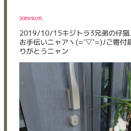
2019/10/15
2019/10/15キジトラ3兄弟の
お手伝いニャアヽ(=´▽`=)ﾉご寄
りがとうニャン