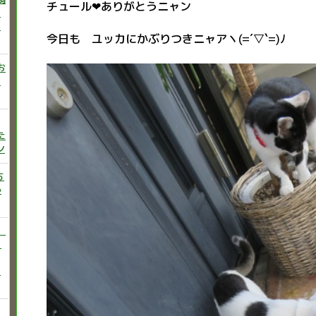
チュール❤ありがとうニャン
ニ
た
今日も ユッカにかぶりつきニャアヽ(=´▽`=)ﾉ
お
い
た
ン
ち
か
）
♡
う