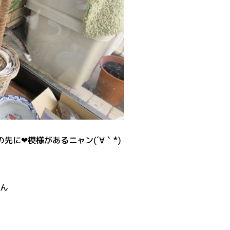
の先に❤模様があるニャン(´∀｀*)
ゃん