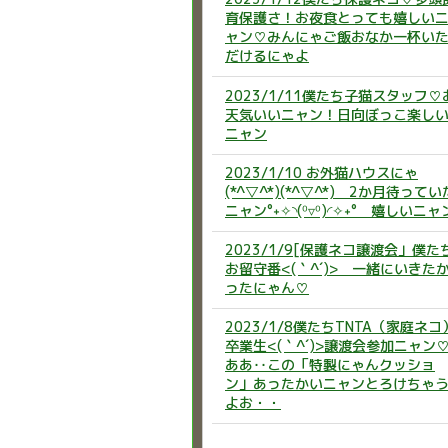
育保護さ！お夜食とっても嬉しい
ャン♡みんにゃご飯おなか一杯い
だけるにゃよ
2023/1/11僕たち子猫スタッフ♡
天気いいニャン！日向ぼっこ楽し
ニャン
2023/1/10 お外猫ハウスにゃ
(*^▽^*)(*^▽^*) 2か月待ってい
ニャン°˖✧◝(⁰▿⁰)◜✧˖° 嬉しいニャ
2023/1/9[保護ネコ譲渡会」僕た
お留守番<(｀^´)> 一緒にいきた
ったにゃん♡
2023/1/8僕たちTNTA（家庭ネコ
卒業生<(｀^´)>譲渡会参加ニャン
ああ‥この「特製にゃんクッショ
ン」あったかいニャンとろけちゃ
よお・・